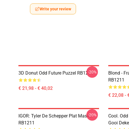
Write your review
-20%
3D Donut Odd Future Puzzel RB1211
Blond - F
RB1211
€ 21,98 - € 40,02
€ 22,08 - 
-20%
IGOR: Tyler De Schepper Plat Masker
Cool. Odd
RB1211
Gooi Dek