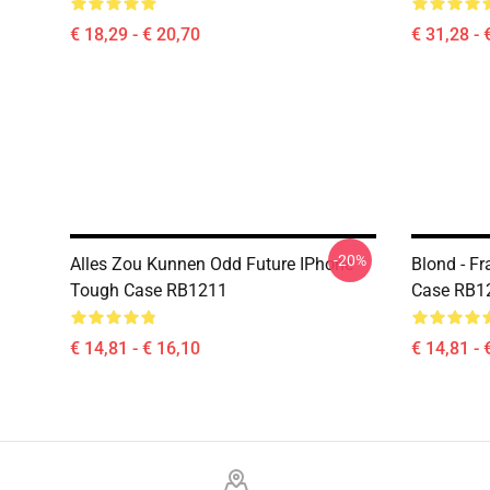
€ 18,29 - € 20,70
€ 31,28 - 
-20%
Alles Zou Kunnen Odd Future IPhone
Blond - F
Tough Case RB1211
Case RB1
€ 14,81 - € 16,10
€ 14,81 - 
Footer