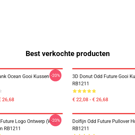
Best verkochte producten
-20%
rank Ocean Gooi Kussen
3D Donut Odd Future Gooi K
RB1211
€ 26,68
€ 22,08 - € 26,68
-20%
 Future Logo Ontwerp (wit)
Dolfijn Odd Future Pullover H
en RB1211
RB1211