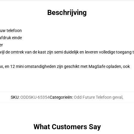
Beschrijving
 uw telefoon
afdruk einde
er
l de omtrek van de kast zijn semi duidelijk en leveren volledige toegang 
ax, en 12 mini omstandigheden zijn geschikt met MagSafe opladen, ook
SKU
:
ODDSKU-65354
Categorieën
:
Odd Future Telefoon geval
,
What Customers Say