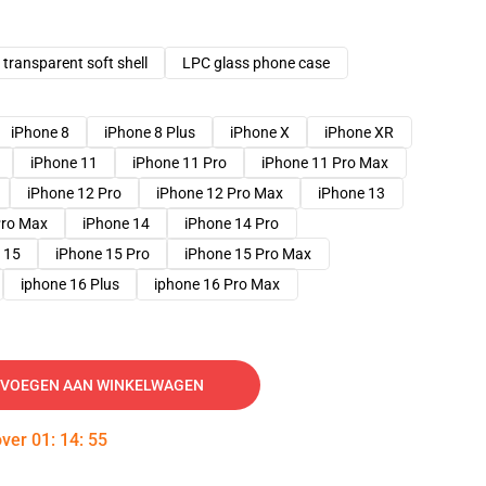
transparent soft shell
LPC glass phone case
iPhone 8
iPhone 8 Plus
iPhone X
iPhone XR
iPhone 11
iPhone 11 Pro
iPhone 11 Pro Max
iPhone 12 Pro
iPhone 12 Pro Max
iPhone 13
Pro Max
iPhone 14
iPhone 14 Pro
 15
iPhone 15 Pro
iPhone 15 Pro Max
iphone 16 Plus
iphone 16 Pro Max
VOEGEN AAN WINKELWAGEN
over
01
:
14
:
54