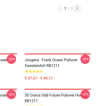
1
/
2
-20%
-20%
ussen
Jongens - Frank Ocean Pullover
Sweatershirt RB1211
€ 37,67 - € 44,11
-20%
-20%
oodie
3D Donut Odd Future Pullover Hoodie
RB1211