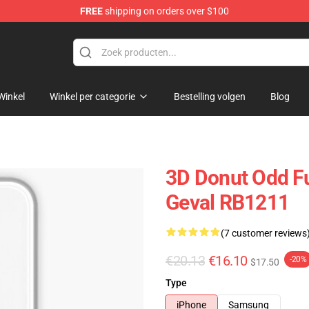
FREE
shipping on orders over $100
op
Winkel
Winkel per categorie
Bestelling volgen
Blog
3D Donut Odd F
Geval RB1211
(7 customer reviews
€20.13
€16.10
-20%
$17.50
Type
iPhone
Samsung