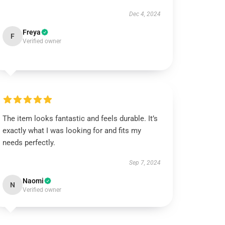
Dec 4, 2024
Freya
F
Verified owner
The item looks fantastic and feels durable. It’s
exactly what I was looking for and fits my
needs perfectly.
Sep 7, 2024
Naomi
N
Verified owner