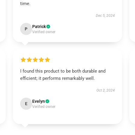
time.
Dec 5, 2024
Patrick
P
Verified owner
I found this product to be both durable and
efficient; it performs remarkably well.
Oct 2, 2024
Evelyn
E
Verified owner