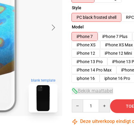
Style
PC black frosted shell
RPC 
Model
iPhone 7
iPhone 7 Plus
iPhone XS
iPhone XS Max
iPhone 12
iPhone 12 Mini
iPhone 13 Pro
iPhone 13 
iPhone 14 Pro Max
iPhone
iphone 16
iphone 16 Pro
blank template
Bekijk maattabel
Quantity
TOE
Deze uitverkoop eindigt 