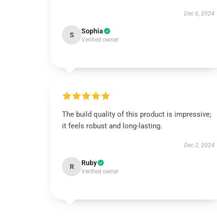
Dec 6, 2024
Sophia
S
Verified owner
The build quality of this product is impressive;
it feels robust and long-lasting.
Dec 2, 2024
Ruby
R
Verified owner