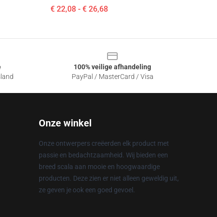
€ 22,08 - € 26,68
e
100% veilige afhandeling
sland
PayPal / MasterCard / Visa
Onze winkel
Onze ontwerpers creëerden elk product met
passie en bedachtzaamheid. Wij bieden een
breed scala aan mooie en hoogwaardige
producten. Deze zien er niet alleen geweldig uit,
ze geven je ook een goed gevoel.