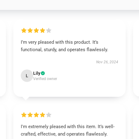
I’m very pleased with this product. It’s
functional, sturdy, and operates flawlessly.
Nov 26, 2024
Lily
L
Verified owner
I'm extremely pleased with this item. It’s well-
crafted, effective, and operates flawlessly.