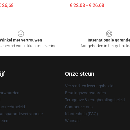
€ 26,68
€ 22,08 - € 26,68
Winkel met vertrouwen
Internationale garanti
chermd van klikken tot levering
Aangeboden in het gebruik
jf
Onze steun
Verzend- en leveringsbeleid
oorwaarden
Betalingsvoorwaarden
d
Teruggave & terugbetalingsbeleid
rsrechtbeleid
Contacteer ons
ransparantiewet voor de
Klantenhulp (FAQ)
keten
Whosale