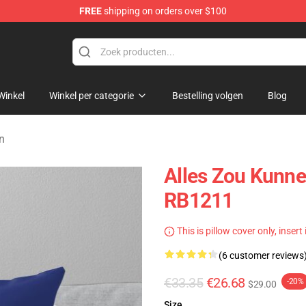
FREE
shipping on orders over $100
op
Winkel
Winkel per categorie
Bestelling volgen
Blog
n
Alles Zou Kunne
RB1211
This is pillow cover only, insert
(6 customer reviews
€33.35
€26.68
-20%
$29.00
Size