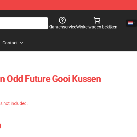
Klantenservice
Winkelwagen bekijken
Contact
n Odd Future Gooi Kussen
 is not included.
)