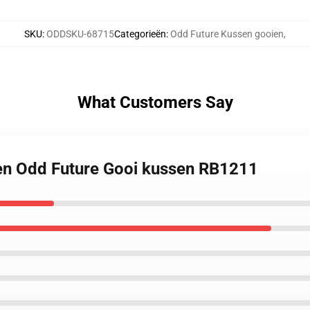
SKU
:
ODDSKU-68715
Categorieën
:
Odd Future Kussen gooien
,
What Customers Say
nen Odd Future Gooi kussen RB1211