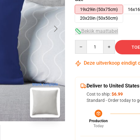
19x29in (50x75cm)
16x16
20x20in (50x50cm)
Bekijk maattabel
Quantity
TOE
Deze uitverkoop eindigt 
blank template
Deliver to United States
Cost to ship:
$6.99
Standard - Order today to g
Production
Today