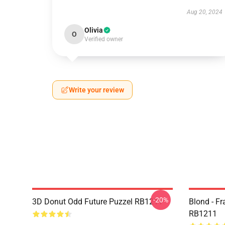
Aug 20, 2024
Olivia
O
Verified owner
Write your review
-20%
3D Donut Odd Future Puzzel RB1211
Blond - F
RB1211