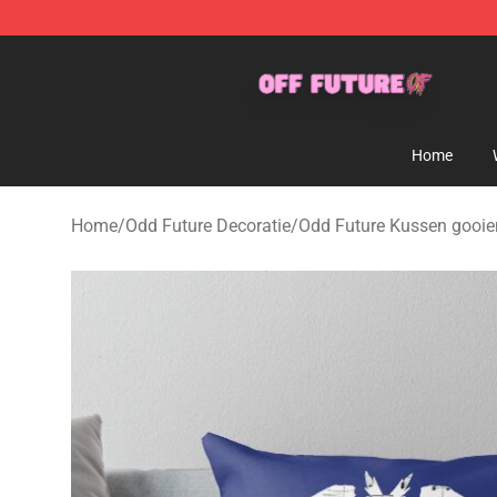
Odd Future Store - Official Odd Future Merchandise Sh
Home
Home
/
Odd Future Decoratie
/
Odd Future Kussen gooie