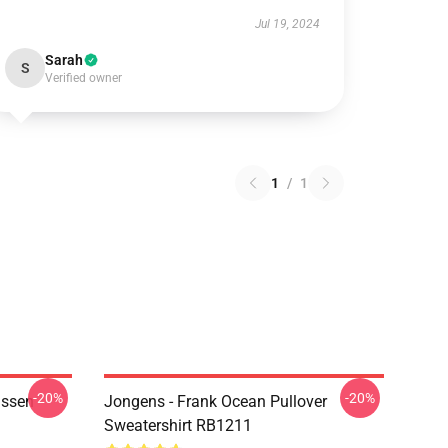
Jul 19, 2024
Sarah
S
Verified owner
1
/
1
-20%
-20%
ussen
Jongens - Frank Ocean Pullover
Sweatershirt RB1211