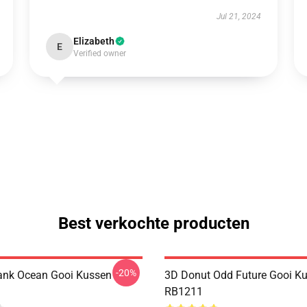
Jul 21, 2024
Elizabeth
E
Verified owner
Best verkochte producten
-20%
rank Ocean Gooi Kussen
3D Donut Odd Future Gooi K
RB1211