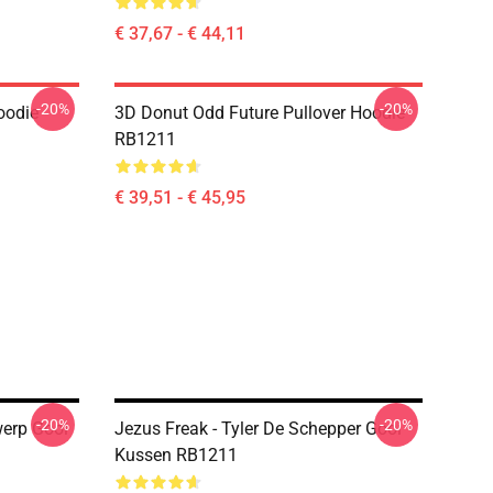
€ 37,67 - € 44,11
-20%
-20%
oodie
3D Donut Odd Future Pullover Hoodie
RB1211
€ 39,51 - € 45,95
-20%
-20%
werp Gooi
Jezus Freak - Tyler De Schepper Gooi
Kussen RB1211