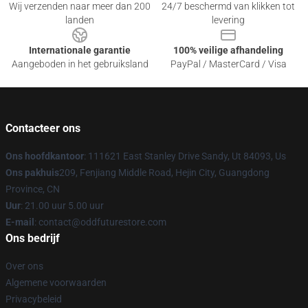
Wij verzenden naar meer dan 200
24/7 beschermd van klikken tot
landen
levering
Internationale garantie
100% veilige afhandeling
Aangeboden in het gebruiksland
PayPal / MasterCard / Visa
Contacteer ons
Ons hoofdkantoor
: 111621 East Stanley Drive Sandy, Ut 84093, Us
Ons pakhuis
209, Fenjiang Middle Road, Hejin City, Guangdong
Province, CN
Uur
: 21.00 uur 5.00 uur
E-mail
: contact@oddfuturestore.com
Ons bedrijf
Over ons
Algemene voorwaarden
Privacybeleid