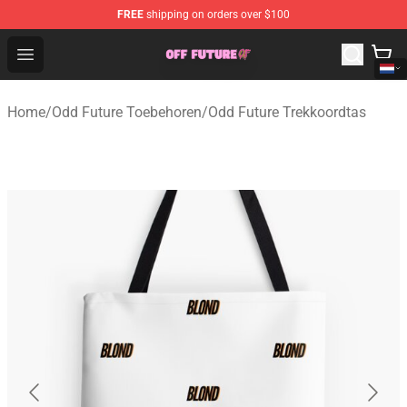
FREE
shipping on orders over $100
Odd Future Store - Official Odd Future Merchandise Shop
Open menu
Home
/
Odd Future Toebehoren
/
Odd Future Trekkoordtas