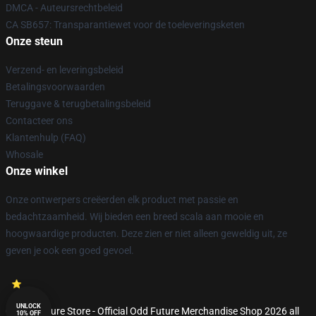
DMCA - Auteursrechtbeleid
CA SB657: Transparantiewet voor de toeleveringsketen
Onze steun
Verzend- en leveringsbeleid
Betalingsvoorwaarden
Teruggave & terugbetalingsbeleid
Contacteer ons
Klantenhulp (FAQ)
Whosale
Onze winkel
Onze ontwerpers creëerden elk product met passie en
bedachtzaamheid. Wij bieden een breed scala aan mooie en
hoogwaardige producten. Deze zien er niet alleen geweldig uit, ze
geven je ook een goed gevoel.
UNLOCK
© Odd Future Store - Official Odd Future Merchandise Shop 2026 all
10% OFF