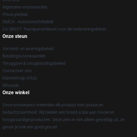
Algemene voorwaarden
Privacybeleid
DMCA - Auteursrechtbeleid
CA SB657: Transparantiewet voor de toeleveringsketen
Onze steun
Verzend- en leveringsbeleid
Betalingsvoorwaarden
Teruggave & terugbetalingsbeleid
Contacteer ons
Klantenhulp (FAQ)
Whosale
Onze winkel
Onze ontwerpers creëerden elk product met passie en
bedachtzaamheid. Wij bieden een breed scala aan mooie en
hoogwaardige producten. Deze zien er niet alleen geweldig uit, ze
geven je ook een goed gevoel.