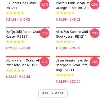
3D Donut Odd Future Puzzel
Poster Frank Ocean Channel
-20%
-20%
RB1211
Orange Puzzel RB1211
€ 21,98 - € 40,02
€ 21,98 - € 40,02
Dolfijn Odd Future Gooi
Alles Zou Kunnen Odd Future
-20%
-20%
Kussen RB1211
Gooi Kussen RB1211
€ 22,08 - € 26,68
€ 22,08 - € 26,68
Blond - Frank Ocean All Over
Jesus Freak - Tyler De
-20%
-20%
Print Tote Bag RB1211
Schepper Overal Print Tote
Bag RB1211
€ 22,95 - € 27,55
€ 22,95 - € 27,55
BEKIJK MEER