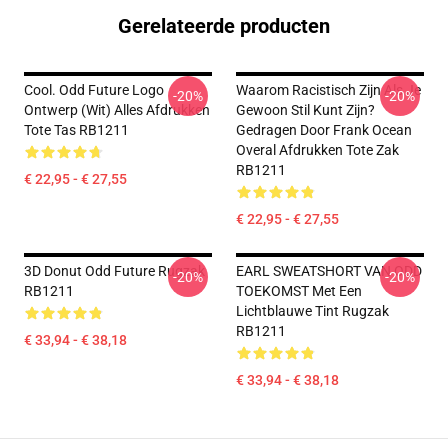
Gerelateerde producten
Cool. Odd Future Logo
Waarom Racistisch Zijn Als Je
-20%
-20%
Ontwerp (wit) Alles Afdrukken
Gewoon Stil Kunt Zijn?
Tote Tas RB1211
Gedragen Door Frank Ocean
Overal Afdrukken Tote Zak
RB1211
€ 22,95 - € 27,55
€ 22,95 - € 27,55
3D Donut Odd Future Rugzak
EARL SWEATSHORT VAN ODD
-20%
-20%
RB1211
TOEKOMST Met Een
Lichtblauwe Tint Rugzak
RB1211
€ 33,94 - € 38,18
€ 33,94 - € 38,18