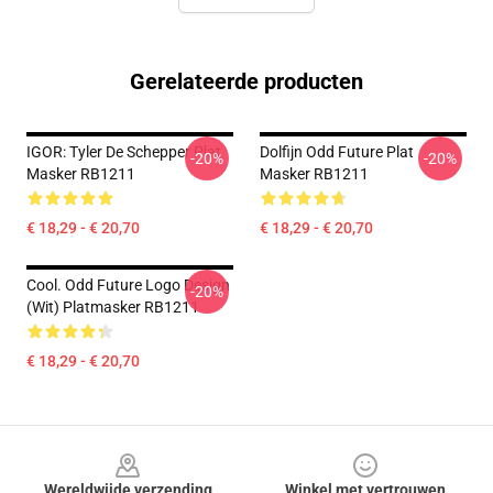
Gerelateerde producten
IGOR: Tyler De Schepper Plat
Dolfijn Odd Future Plat
-20%
-20%
Masker RB1211
Masker RB1211
€ 18,29 - € 20,70
€ 18,29 - € 20,70
Cool. Odd Future Logo Design
-20%
(wit) Platmasker RB1211
€ 18,29 - € 20,70
Footer
Wereldwijde verzending
Winkel met vertrouwen