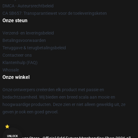
DMCA - Auteursrechtbeleid
CA SB657: Transparantiewet voor de toeleveringsketen
Onze steun
Verzend- en leveringsbeleid
Betalingsvoorwaarden
Teruggave & terugbetalingsbeleid
Contacteer ons
Klantenhulp (FAQ)
Whosale
Onze winkel
Onze ontwerpers creëerden elk product met passie en
bedachtzaamheid. Wij bieden een breed scala aan mooie en
hoogwaardige producten. Deze zien er niet alleen geweldig uit, ze
geven je ook een goed gevoel.
UNLOCK