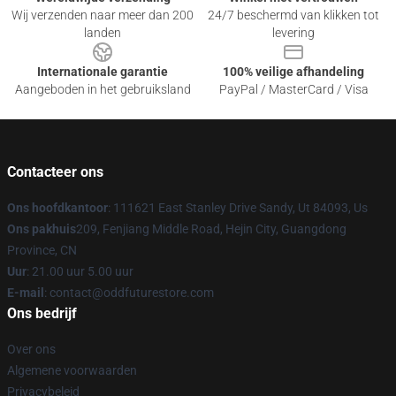
Wij verzenden naar meer dan 200
24/7 beschermd van klikken tot
landen
levering
Internationale garantie
100% veilige afhandeling
Aangeboden in het gebruiksland
PayPal / MasterCard / Visa
Contacteer ons
Ons hoofdkantoor
: 111621 East Stanley Drive Sandy, Ut 84093, Us
Ons pakhuis
209, Fenjiang Middle Road, Hejin City, Guangdong
Province, CN
Uur
: 21.00 uur 5.00 uur
E-mail
: contact@oddfuturestore.com
Ons bedrijf
Over ons
Algemene voorwaarden
Privacybeleid