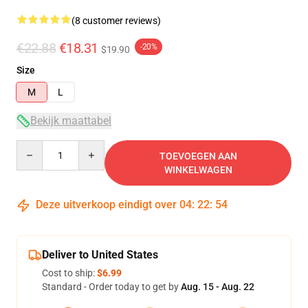
(8 customer reviews)
€22.88
€18.31
-20%
$19.90
Size
M
L
Bekijk maattabel
Quantity
TOEVOEGEN AAN
WINKELWAGEN
Deze uitverkoop eindigt over
04
:
22
:
54
Deliver to United States
Cost to ship:
$6.99
Standard - Order today to get by
Aug. 15 - Aug. 22