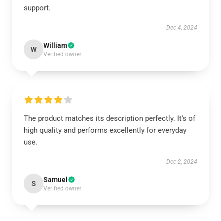
support.
Dec 4, 2024
William
W
Verified owner
The product matches its description perfectly. It’s of
high quality and performs excellently for everyday
use.
Dec 2, 2024
Samuel
S
Verified owner