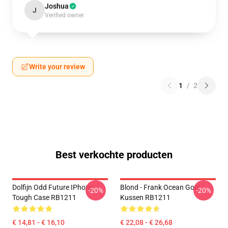
Joshua
J
Verified owner
Write your review
1
/
2
Best verkochte producten
Dolfijn Odd Future IPhone
Blond - Frank Ocean Gooi
-20%
-20%
Tough Case RB1211
Kussen RB1211
€ 14,81 - € 16,10
€ 22,08 - € 26,68