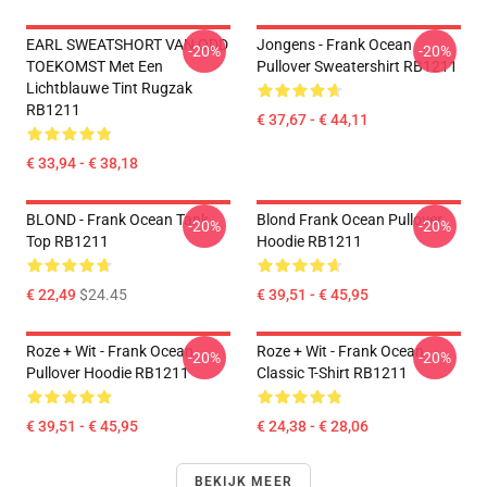
EARL SWEATSHORT VAN ODD
Jongens - Frank Ocean
-20%
-20%
TOEKOMST Met Een
Pullover Sweatershirt RB1211
Lichtblauwe Tint Rugzak
RB1211
€ 37,67 - € 44,11
€ 33,94 - € 38,18
BLOND - Frank Ocean Tank
Blond Frank Ocean Pullover
-20%
-20%
Top RB1211
Hoodie RB1211
€ 22,49
$24.45
€ 39,51 - € 45,95
Roze + Wit - Frank Ocean
Roze + Wit - Frank Ocean
-20%
-20%
Pullover Hoodie RB1211
Classic T-Shirt RB1211
€ 39,51 - € 45,95
€ 24,38 - € 28,06
BEKIJK MEER