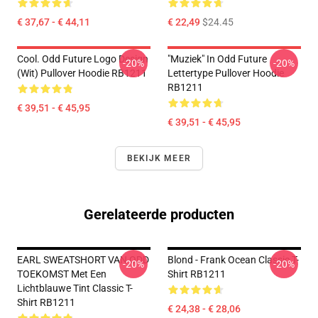
€ 37,67 - € 44,11
€ 22,49
$24.45
Cool. Odd Future Logo Design
"Muziek" In Odd Future
-20%
-20%
(wit) Pullover Hoodie RB1211
Lettertype Pullover Hoodie
RB1211
€ 39,51 - € 45,95
€ 39,51 - € 45,95
BEKIJK MEER
Gerelateerde producten
EARL SWEATSHORT VAN ODD
Blond - Frank Ocean Classic T-
-20%
-20%
TOEKOMST Met Een
Shirt RB1211
Lichtblauwe Tint Classic T-
Shirt RB1211
€ 24,38 - € 28,06