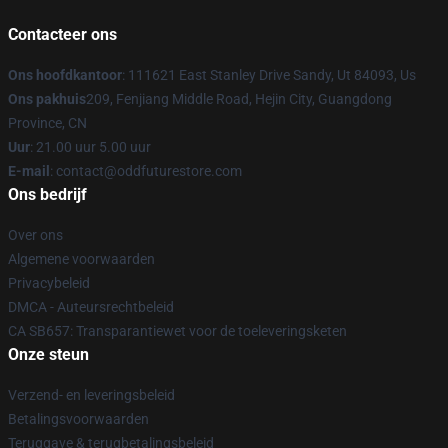
Contacteer ons
Ons hoofdkantoor
: 111621 East Stanley Drive Sandy, Ut 84093, Us
Ons pakhuis
209, Fenjiang Middle Road, Hejin City, Guangdong
Province, CN
Uur
: 21.00 uur 5.00 uur
E-mail
: contact@oddfuturestore.com
Ons bedrijf
Over ons
Algemene voorwaarden
Privacybeleid
DMCA - Auteursrechtbeleid
CA SB657: Transparantiewet voor de toeleveringsketen
Onze steun
Verzend- en leveringsbeleid
Betalingsvoorwaarden
Teruggave & terugbetalingsbeleid