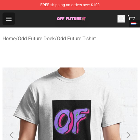
FREE
shipping on orders over $100
Odd Future Store - Official Odd Future Merchandise Shop
Open menu
Home
/
Odd Future Doek
/
Odd Future T-shirt