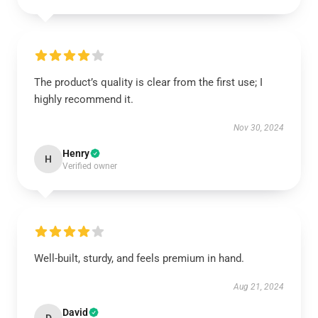
The product’s quality is clear from the first use; I
highly recommend it.
Nov 30, 2024
Henry
H
Verified owner
Well-built, sturdy, and feels premium in hand.
Aug 21, 2024
David