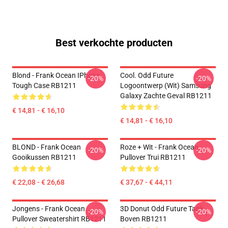
Best verkochte producten
Blond - Frank Ocean IPhone
Cool. Odd Future
-20%
-20%
Tough Case RB1211
Logoontwerp (wit) Samsung
Galaxy Zachte Geval RB1211
€ 14,81 - € 16,10
€ 14,81 - € 16,10
BLOND - Frank Ocean
Roze + Wit - Frank Ocean
-20%
-20%
Gooikussen RB1211
Pullover Trui RB1211
€ 22,08 - € 26,68
€ 37,67 - € 44,11
Jongens - Frank Ocean
3D Donut Odd Future Tank
-20%
-20%
Pullover Sweatershirt RB1211
Boven RB1211