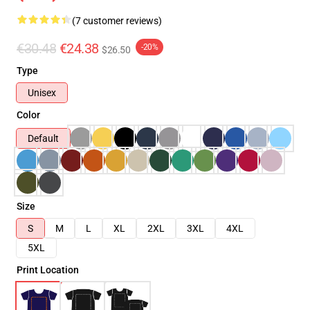
(7 customer reviews)
€30.48
€24.38
-20%
$26.50
Type
Unisex
Color
Default
Size
S
M
L
XL
2XL
3XL
4XL
5XL
Print Location