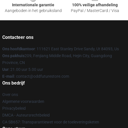
Internationale garantie
100% veilige afhandeling
Aangeboden in het gebruiksland
PayPal / MasterCard / Visa
Contacteer ons
Ons hoofdkantoor
: 111621 East Stanley Drive Sandy, Ut 84093, Us
Ons pakhuis
209, Fenjiang Middle Road, Hejin City, Guangdong
Province, CN
Uur
: 21.00 uur 5.00 uur
E-mail
: contact@oddfuturestore.com
Ons bedrijf
Over ons
Algemene voorwaarden
Privacybeleid
DMCA - Auteursrechtbeleid
CA SB657: Transparantiewet voor de toeleveringsketen