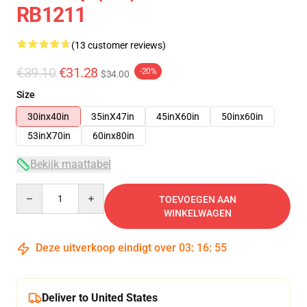
RB1211
(13 customer reviews)
€39.10
€31.28
-20%
$34.00
Size
30inx40in
35inX47in
45inX60in
50inx60in
53inX70in
60inx80in
Bekijk maattabel
Quantity
TOEVOEGEN AAN
WINKELWAGEN
Deze uitverkoop eindigt over
03
:
16
:
54
Deliver to United States