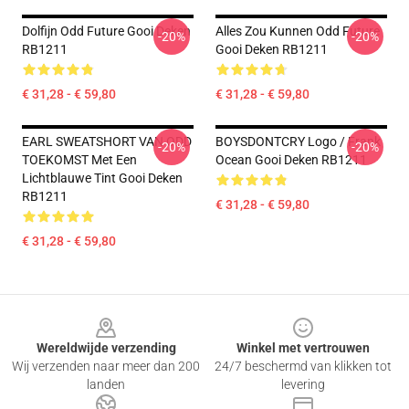
Dolfijn Odd Future Gooi Deken
Alles Zou Kunnen Odd Future
-20%
-20%
RB1211
Gooi Deken RB1211
€ 31,28 - € 59,80
€ 31,28 - € 59,80
EARL SWEATSHORT VAN ODD
BOYSDONTCRY Logo / Frank
-20%
-20%
TOEKOMST Met Een
Ocean Gooi Deken RB1211
Lichtblauwe Tint Gooi Deken
RB1211
€ 31,28 - € 59,80
€ 31,28 - € 59,80
Footer
Wereldwijde verzending
Winkel met vertrouwen
Wij verzenden naar meer dan 200
24/7 beschermd van klikken tot
landen
levering