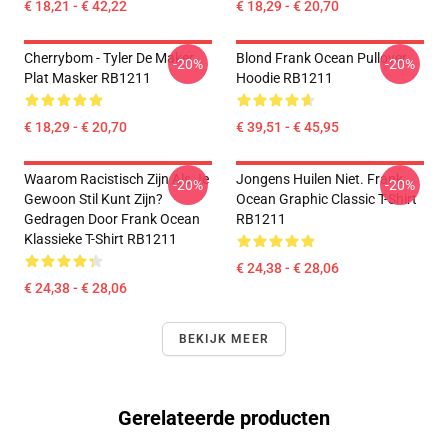
€ 18,21 - € 42,22
€ 18,29 - € 20,70
Cherrybom - Tyler De Maker
Blond Frank Ocean Pullover
-20%
-20%
Plat Masker RB1211
Hoodie RB1211
€ 18,29 - € 20,70
€ 39,51 - € 45,95
Waarom Racistisch Zijn Als Je
Jongens Huilen Niet. Frank
-20%
-20%
Gewoon Stil Kunt Zijn?
Ocean Graphic Classic T-Shirt
Gedragen Door Frank Ocean
RB1211
Klassieke T-Shirt RB1211
€ 24,38 - € 28,06
€ 24,38 - € 28,06
BEKIJK MEER
Gerelateerde producten