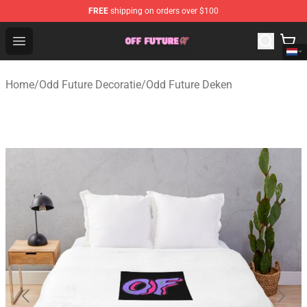
FREE
shipping on orders over $100
Odd Future Store - Official Odd Future Merchandise Shop
Open menu
Home
/
Odd Future Decoratie
/
Odd Future Deken