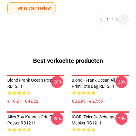
Write your review
1
/
3
Best verkochte producten
Blond Frank Ocean Poster
Blond - Frank Ocean All Over
-20%
-20%
RB1211
Print Tote Bag RB1211
€ 18,21 - € 42,22
€ 22,95 - € 27,55
Alles Zou Kunnen Odd Future
IGOR: Tyler De Schepper Plat
-20%
-20%
Poster RB1211
Masker RB1211