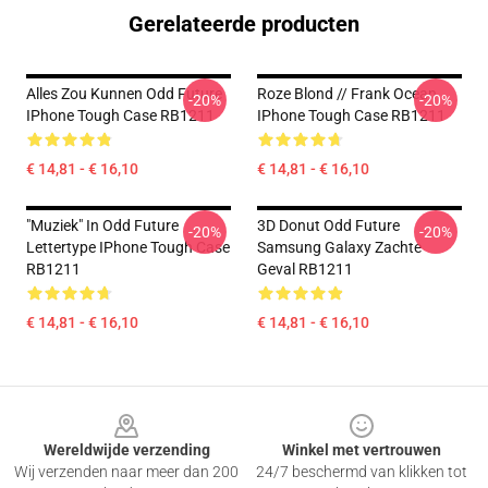
Gerelateerde producten
Alles Zou Kunnen Odd Future
Roze Blond // Frank Ocean
-20%
-20%
IPhone Tough Case RB1211
IPhone Tough Case RB1211
€ 14,81 - € 16,10
€ 14,81 - € 16,10
"Muziek" In Odd Future
3D Donut Odd Future
-20%
-20%
Lettertype IPhone Tough Case
Samsung Galaxy Zachte
RB1211
Geval RB1211
€ 14,81 - € 16,10
€ 14,81 - € 16,10
Footer
Wereldwijde verzending
Winkel met vertrouwen
Wij verzenden naar meer dan 200
24/7 beschermd van klikken tot