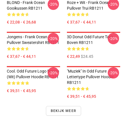
BLOND - Frank Ocean
Roze + Wit - Frank Ocean
-20%
-20%
Gooikussen RB1211
Pullover Trui RB1211
€ 22,08 - € 26,68
€ 37,67 - € 44,11
Jongens - Frank Ocean
3D Donut Odd Future Tank
-20%
-20%
Pullover Sweatershirt RB1211
Boven RB1211
€ 37,67 - € 44,11
€ 22,49
$24.45
Cool. Odd Future Logo Design
"Muziek" In Odd Future
-20%
-20%
(wit) Pullover Hoodie RB1211
Lettertype Pullover Hoodie
RB1211
€ 39,51 - € 45,95
€ 39,51 - € 45,95
BEKIJK MEER