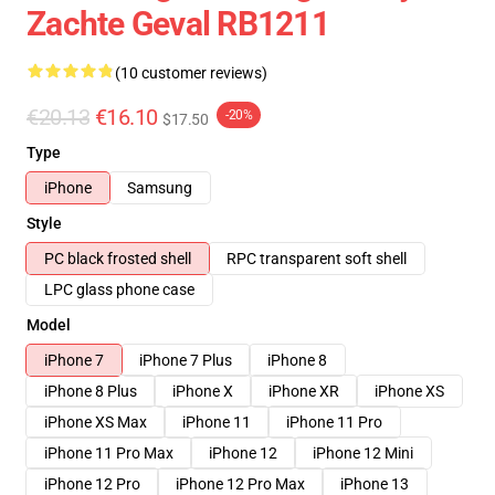
Zachte Geval RB1211
(10 customer reviews)
€20.13
€16.10
-20%
$17.50
Type
iPhone
Samsung
Style
PC black frosted shell
RPC transparent soft shell
LPC glass phone case
Model
iPhone 7
iPhone 7 Plus
iPhone 8
iPhone 8 Plus
iPhone X
iPhone XR
iPhone XS
iPhone XS Max
iPhone 11
iPhone 11 Pro
iPhone 11 Pro Max
iPhone 12
iPhone 12 Mini
iPhone 12 Pro
iPhone 12 Pro Max
iPhone 13