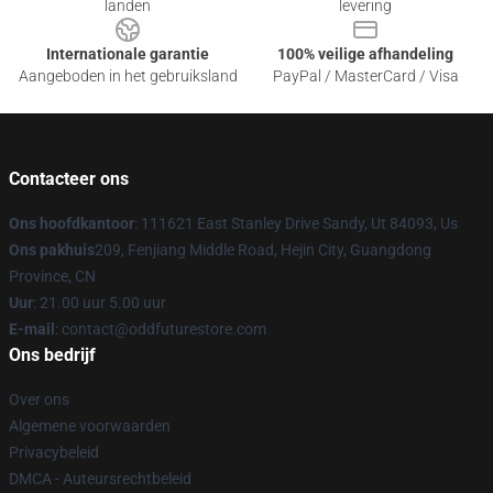
landen
levering
Internationale garantie
100% veilige afhandeling
Aangeboden in het gebruiksland
PayPal / MasterCard / Visa
Contacteer ons
Ons hoofdkantoor
: 111621 East Stanley Drive Sandy, Ut 84093, Us
Ons pakhuis
209, Fenjiang Middle Road, Hejin City, Guangdong
Province, CN
Uur
: 21.00 uur 5.00 uur
E-mail
: contact@oddfuturestore.com
Ons bedrijf
Over ons
Algemene voorwaarden
Privacybeleid
DMCA - Auteursrechtbeleid