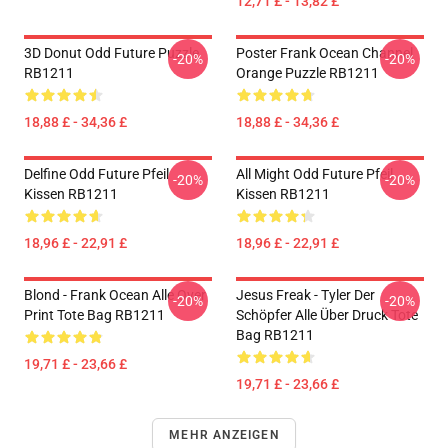
12,71 £ - 13,82 £
3D Donut Odd Future Puzzle
Poster Frank Ocean Channel
-20%
-20%
RB1211
Orange Puzzle RB1211
18,88 £ - 34,36 £
18,88 £ - 34,36 £
Delfine Odd Future Pfeil
All Might Odd Future Pfeil
-20%
-20%
Kissen RB1211
Kissen RB1211
18,96 £ - 22,91 £
18,96 £ - 22,91 £
Blond - Frank Ocean Alle Over
Jesus Freak - Tyler Der
-20%
-20%
Print Tote Bag RB1211
Schöpfer Alle Über Druck Tote
Bag RB1211
19,71 £ - 23,66 £
19,71 £ - 23,66 £
MEHR ANZEIGEN