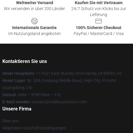
Weltweiter Versand
Kaufen Sie mit Vertrauen
Wir versenden in über 200 Länder
24/7 Schutz von Klicks bis zur
Lieferung
Internationale Garantie
100% Sicherer Checkout
Im Nutzungsland angeboten
PayPal / MasterCard / Visa
Kontaktieren Sie uns
Unser Hauptbüro
: 111621 East Stanley Drive Sandy, Ut 84093, Us
Unser Lager
: Nr. 209, Fenjiang Middle Road, Hejin City, Provinz
Guangdong, CN
Geruch
: 9AM – 5PM (Mon – Fri)
E-Mail senden
: contact@oddfuturestore.com
Unsere Firma
Über uns
Allgemeine Geschäftsbedingungen