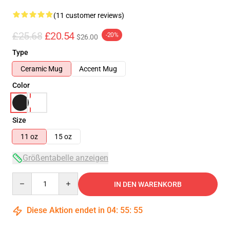
(11 customer reviews)
£25.68
£20.54
-20%
$26.00
Type
Ceramic Mug
Accent Mug
Color
Size
11 oz
15 oz
Größentabelle anzeigen
Quantity
IN DEN WARENKORB
Diese Aktion endet in
04
:
55
:
54