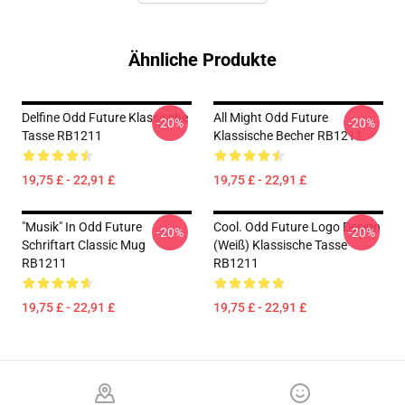
Ähnliche Produkte
Delfine Odd Future Klassische
All Might Odd Future
-20%
-20%
Tasse RB1211
Klassische Becher RB1211
19,75 £ - 22,91 £
19,75 £ - 22,91 £
"Musik" In Odd Future
Cool. Odd Future Logo Design
-20%
-20%
Schriftart Classic Mug
(weiß) Klassische Tasse
RB1211
RB1211
19,75 £ - 22,91 £
19,75 £ - 22,91 £
Footer