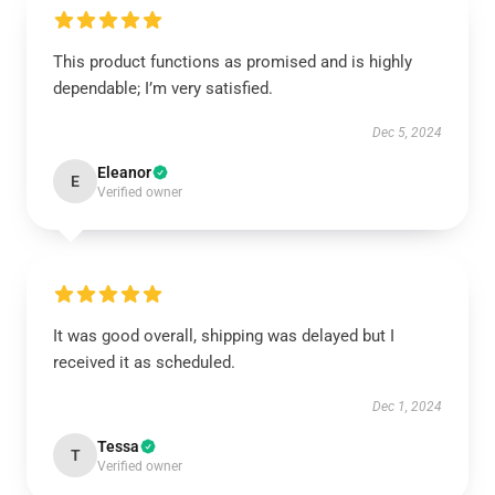
This product functions as promised and is highly
dependable; I’m very satisfied.
Dec 5, 2024
Eleanor
E
Verified owner
It was good overall, shipping was delayed but I
received it as scheduled.
Dec 1, 2024
Tessa
T
Verified owner