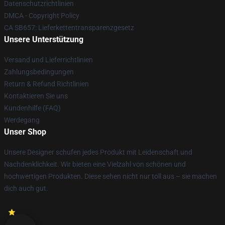
Datenschutzrichtlinien
DMCA - Copyright Policy
CA SB657: Lieferkettentransparenzgesetz
Unsere Unterstützung
Versand und Lieferrichtlinien
Zahlungsbedingungen
Return & Refund Richtlinien
Kontaktieren Sie uns
Kundenhilfe (FAQ)
Werdegang
Unser Shop
Unsere Designer schufen jedes Produkt mit Leidenschaft und
Nachdenklichkeit. Wir bieten eine Vielzahl von schönen und
hochwertigen Produkten. Diese sehen nicht nur toll aus – sie machen
dich auch gut.