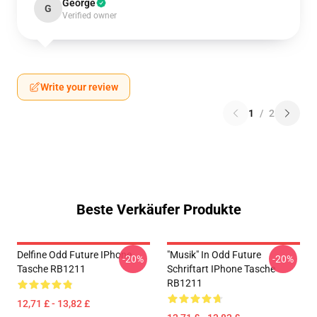
George
G
Verified owner
Write your review
1
/
2
Beste Verkäufer Produkte
Delfine Odd Future IPhone
"Musik" In Odd Future
-20%
-20%
Tasche RB1211
Schriftart IPhone Tasche
RB1211
12,71 £ - 13,82 £