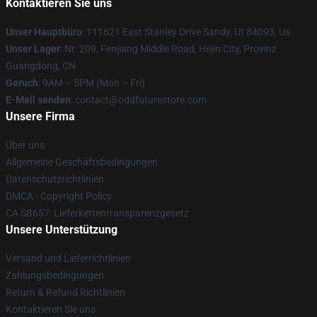
Kontaktieren Sie uns
Unser Hauptbüro
: 111621 East Stanley Drive Sandy, Ut 84093, Us
Unser Lager
: Nr. 209, Fenjiang Middle Road, Hejin City, Provinz
Guangdong, CN
Geruch
: 9AM – 5PM (Mon – Fri)
E-Mail senden
: contact@oddfuturestore.com
Unsere Firma
Über uns
Allgemeine Geschäftsbedingungen
Datenschutzrichtlinien
DMCA - Copyright Policy
CA SB657: Lieferkettentransparenzgesetz
Unsere Unterstützung
Versand und Lieferrichtlinien
Zahlungsbedingungen
Return & Refund Richtlinien
Kontaktieren Sie uns