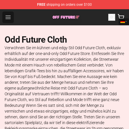
FREE
shipping on orders over $100
Odd Future Store - Official Odd Future Merchandise Shop
Open menu
Odd Future Cloth
Verwöhnen Sie im kühnen und edgy Stil Odd Future Cloth, exklusiv
erhältlich auf der one-and-only Odd Future Store. Entfesseln Sie Ihre
Individualität mit unserer einzigartigen Kollektion, die Streetwear
Mode mit einem Hauch von rebellischem Geist verbindet. Von
lebendigen Grafik-Tees bis hin zu auffälligen Accessoires, wir haben
Sie von Kopf bis Fuß bedeckt. Machen Sie eine Aussage wie kein
anderer, treten Sie aus der Menge heraus und nehmen Sie Ihre
eigene außergewöhnliche Reise mit Odd Future Cloth – wo
Originalität auf Vertrauen trifft! Willkommen in der Welt der Odd
Future Cloth, wo Stil auf Rebellion und Mode trifft eine ganz neue
Bedeutung! Wenn Sie es satt sind, sich mit der Menge zu
vermischen und etwas einzigartiges, edgy und mühelos kühl zu
sehnen, dann sind Sie an der richtigen Stelle. Treten Sie in unseren
sartorialen Spielplatz, da wir tief in diese elektrifizierende
Bekleidungsmarke eintauchen, die Streetwear im Sturm genommen