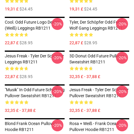
19,31 £
$24.45
19,31 £
$24.45
Cool. Odd Future Logo Design
Tyler, Der Schöpfer Odd Future
-20%
-20%
(weiß) Leggings RB1211
Wolf Gang Leggings RB1211
22,87 £
$28.95
22,87 £
$28.95
Jesus Freak - Tyler Der Schöpfer
3D Donut Odd Future Pullover
-20%
-20%
Leggings RB1211
Sweatshirt RB1211
22,87 £
$28.95
32,35 £ - 37,88 £
"Musik" In Odd Future Schriftzug
Jesus Freak - Tyler Der Schöpfer
-20%
-20%
Pullover Sweatshirt RB1211
Pullover Sweatshirt RB1211
32,35 £ - 37,88 £
32,35 £ - 37,88 £
Blond Frank Ocean Pullover
Rosa + Weiß - Frank Ocean
-20%
-20%
Hoodie RB1211
Pullover Hoodie RB1211