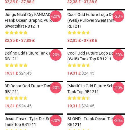
32,35 £ - 37,88 £
32,35 £ - 37,88 £
Jungs Nicht Cry FANMADE
Cool. Odd Future Logo Design
-20%
-20%
Frank Ocean Graphic Pullover
(weiß) Pullover Sweatshirt
Sweatshirt RB1211
RB1211
32,35 £ - 37,88 £
32,35 £ - 37,88 £
Delfine Odd Future Tank Top
Cool. Odd Future Logo Design
-20%
-20%
RB1211
(weiß) Tank Top RB1211
19,31 £
$24.45
19,31 £
$24.45
3D Donut Odd Future Tank Top
"Musik" In Odd Future Schrift
-20%
-20%
RB1211
Tank Top RB1211
19,31 £
$24.45
19,31 £
$24.45
Jesus Freak - Tyler Der Schöpfer
BLOND - Frank Ocean Tank Top
-20%
-20%
Tank Top RB1211
RB1211