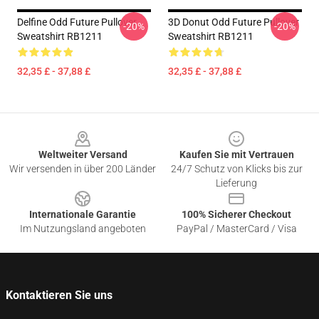
Delfine Odd Future Pullover
3D Donut Odd Future Pullover
-20%
-20%
Sweatshirt RB1211
Sweatshirt RB1211
32,35 £ - 37,88 £
32,35 £ - 37,88 £
Footer
Weltweiter Versand
Kaufen Sie mit Vertrauen
Wir versenden in über 200 Länder
24/7 Schutz von Klicks bis zur
Lieferung
Internationale Garantie
100% Sicherer Checkout
Im Nutzungsland angeboten
PayPal / MasterCard / Visa
Kontaktieren Sie uns