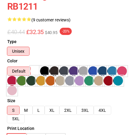
RB1211
(9 customer reviews)
£40.44
£32.35
-20%
$40.95
Type
Unisex
Color
Default
Size
S
M
L
XL
2XL
3XL
4XL
5XL
Print Location