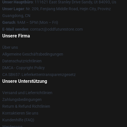
Unser Hauptbüro
: 111621 East Stanley Drive Sandy, Ut 84093, Us
Unser Lager
: Nr. 209, Fenjiang Middle Road, Hejin City, Provinz
Guangdong, CN
Geruch
: 9AM – 5PM (Mon – Fri)
E-Mail senden
: contact@oddfuturestore.com
Unsere Firma
Über uns
Allgemeine Geschäftsbedingungen
Datenschutzrichtlinien
DMCA - Copyright Policy
CA SB657: Lieferkettentransparenzgesetz
Unsere Unterstützung
Versand und Lieferrichtlinien
Zahlungsbedingungen
Return & Refund Richtlinien
Kontaktieren Sie uns
Kundenhilfe (FAQ)
Werdegang