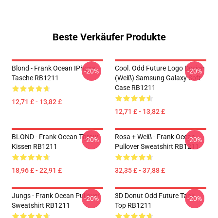
Beste Verkäufer Produkte
Blond - Frank Ocean IPhone
Cool. Odd Future Logo Design
-20%
-20%
Tasche RB1211
(weiß) Samsung Galaxy Soft
Case RB1211
12,71 £ - 13,82 £
12,71 £ - 13,82 £
BLOND - Frank Ocean Throw
Rosa + Weiß - Frank Ocean
-20%
-20%
Kissen RB1211
Pullover Sweatshirt RB1211
18,96 £ - 22,91 £
32,35 £ - 37,88 £
Jungs - Frank Ocean Pullover
3D Donut Odd Future Tank
-20%
-20%
Sweatshirt RB1211
Top RB1211