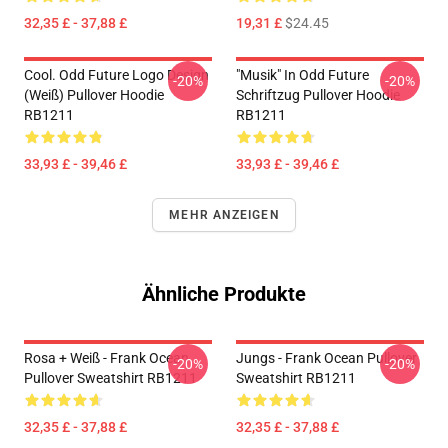
32,35 £ - 37,88 £
19,31 £
$24.45
Cool. Odd Future Logo Design
"Musik" In Odd Future
-20%
-20%
(weiß) Pullover Hoodie
Schriftzug Pullover Hoodie
RB1211
RB1211
33,93 £ - 39,46 £
33,93 £ - 39,46 £
MEHR ANZEIGEN
Ähnliche Produkte
Rosa + Weiß - Frank Ocean
Jungs - Frank Ocean Pullover
-20%
-20%
Pullover Sweatshirt RB1211
Sweatshirt RB1211
32,35 £ - 37,88 £
32,35 £ - 37,88 £