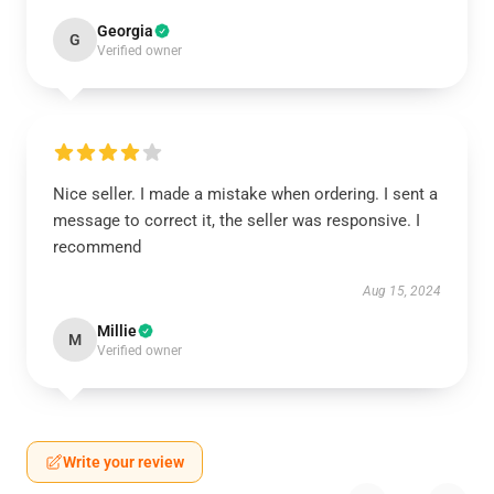
Georgia
G
Verified owner
Nice seller. I made a mistake when ordering. I sent a
message to correct it, the seller was responsive. I
recommend
Aug 15, 2024
Millie
M
Verified owner
Write your review