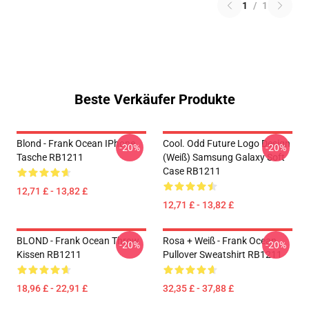
1
/
1
Beste Verkäufer Produkte
Blond - Frank Ocean IPhone
Cool. Odd Future Logo Design
-20%
-20%
Tasche RB1211
(weiß) Samsung Galaxy Soft
Case RB1211
12,71 £ - 13,82 £
12,71 £ - 13,82 £
BLOND - Frank Ocean Throw
Rosa + Weiß - Frank Ocean
-20%
-20%
Kissen RB1211
Pullover Sweatshirt RB1211
18,96 £ - 22,91 £
32,35 £ - 37,88 £