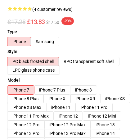
(4 customer reviews)
£17.28
£13.83
-20%
$17.50
Type
iPhone
Samsung
Style
PC black frosted shell
RPC transparent soft shell
LPC glass phone case
Model
iPhone 7
iPhone 7 Plus
iPhone 8
iPhone 8 Plus
iPhone X
iPhone XR
iPhone XS
iPhone XS Max
iPhone 11
iPhone 11 Pro
iPhone 11 Pro Max
iPhone 12
iPhone 12 Mini
iPhone 12 Pro
iPhone 12 Pro Max
iPhone 13
iPhone 13 Pro
iPhone 13 Pro Max
iPhone 14