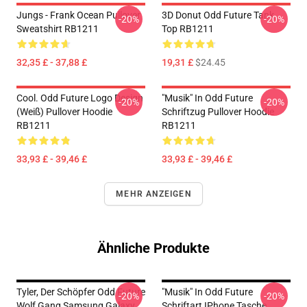
Jungs - Frank Ocean Pullover
3D Donut Odd Future Tank
-20%
-20%
Sweatshirt RB1211
Top RB1211
32,35 £ - 37,88 £
19,31 £
$24.45
Cool. Odd Future Logo Design
"Musik" In Odd Future
-20%
-20%
(weiß) Pullover Hoodie
Schriftzug Pullover Hoodie
RB1211
RB1211
33,93 £ - 39,46 £
33,93 £ - 39,46 £
MEHR ANZEIGEN
Ähnliche Produkte
Tyler, Der Schöpfer Odd Future
"Musik" In Odd Future
-20%
-20%
Wolf Gang Samsung Galaxy
Schriftart IPhone Tasche