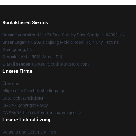
Kontaktieren Sie uns
Unser Hauptbüro
: 111621 East Stanley Drive Sandy, Ut 84093, Us
Unser Lager
: Nr. 209, Fenjiang Middle Road, Hejin City, Provinz
Guangdong, CN
Geruch
: 9AM – 5PM (Mon – Fri)
E-Mail senden
: contact@oddfuturestore.com
Unsere Firma
Über uns
Allgemeine Geschäftsbedingungen
Datenschutzrichtlinien
DMCA - Copyright Policy
CA SB657: Lieferkettentransparenzgesetz
Unsere Unterstützung
Versand und Lieferrichtlinien