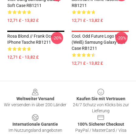
Soft Case RB1211
RB1211
12,71 £ - 13,82 £
12,71 £ - 13,82 £
Rosa Blond // Frank Ocean
Cool. Odd Future Logo Design
-20%
-20%
IPhone Tasche RB1211
(weiß) Samsung Galaxy Soft
Case RB1211
12,71 £ - 13,82 £
12,71 £ - 13,82 £
Footer
Weltweiter Versand
Kaufen Sie mit Vertrauen
Wir versenden in über 200 Länder
24/7 Schutz von Klicks bis zur
Lieferung
Internationale Garantie
100% Sicherer Checkout
Im Nutzungsland angeboten
PayPal / MasterCard / Visa