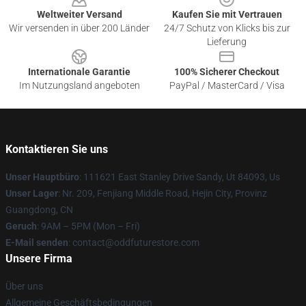
Weltweiter Versand
Kaufen Sie mit Vertrauen
Wir versenden in über 200 Länder
24/7 Schutz von Klicks bis zur
Lieferung
Internationale Garantie
100% Sicherer Checkout
Im Nutzungsland angeboten
PayPal / MasterCard / Visa
Kontaktieren Sie uns
Unser Hauptbüro
: 111621 East Stanley Drive Sandy, Ut 84093, Us
Unser Lager
: Nr. 209, Fenjiang Middle Road, Hejin City, Provinz
Guangdong, CN
Geruch
: 9AM – 5PM (Mon – Fri)
E-Mail senden
: contact@oddfuturestore.com
Unsere Firma
Über uns
Allgemeine Geschäftsbedingungen