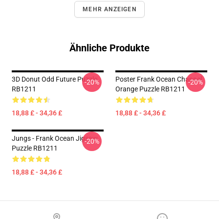
MEHR ANZEIGEN
Ähnliche Produkte
3D Donut Odd Future Puzzle
Poster Frank Ocean Channel
-20%
-20%
RB1211
Orange Puzzle RB1211
18,88 £ - 34,36 £
18,88 £ - 34,36 £
Jungs - Frank Ocean Jigsaw
-20%
Puzzle RB1211
18,88 £ - 34,36 £
Footer