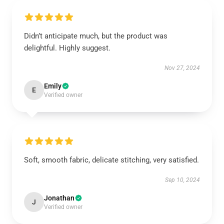
Didn’t anticipate much, but the product was
delightful. Highly suggest.
Nov 27, 2024
Emily
E
Verified owner
Soft, smooth fabric, delicate stitching, very satisfied.
Sep 10, 2024
Jonathan
J
Verified owner