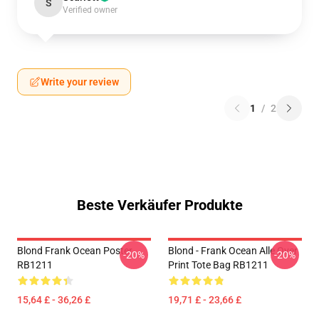
S
Verified owner
Write your review
1
/
2
Beste Verkäufer Produkte
Blond Frank Ocean Poster
Blond - Frank Ocean Alle Over
-20%
-20%
RB1211
Print Tote Bag RB1211
15,64 £ - 36,26 £
19,71 £ - 23,66 £