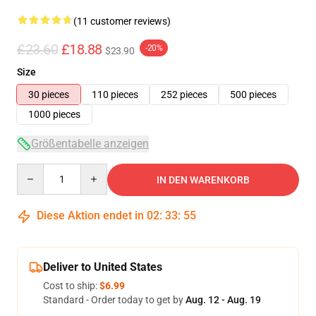
(11 customer reviews)
£23.60
£18.88
-20%
$23.90
Size
30 pieces
110 pieces
252 pieces
500 pieces
1000 pieces
Größentabelle anzeigen
Quantity
IN DEN WARENKORB
Diese Aktion endet in
02
:
33
:
54
Deliver to United States
Cost to ship:
$6.99
Standard - Order today to get by
Aug. 12 - Aug. 19