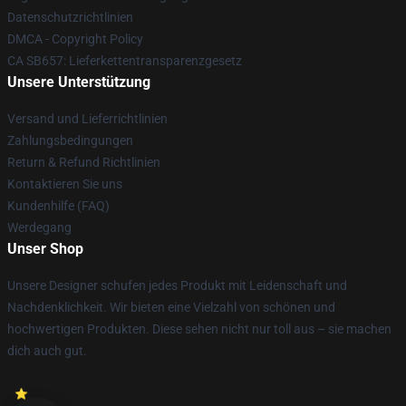
Datenschutzrichtlinien
DMCA - Copyright Policy
CA SB657: Lieferkettentransparenzgesetz
Unsere Unterstützung
Versand und Lieferrichtlinien
Zahlungsbedingungen
Return & Refund Richtlinien
Kontaktieren Sie uns
Kundenhilfe (FAQ)
Werdegang
Unser Shop
Unsere Designer schufen jedes Produkt mit Leidenschaft und
Nachdenklichkeit. Wir bieten eine Vielzahl von schönen und
hochwertigen Produkten. Diese sehen nicht nur toll aus – sie machen
dich auch gut.