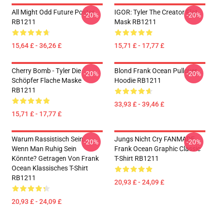
All Might Odd Future Poster
IGOR: Tyler The Creator Flat
-20%
-20%
RB1211
Mask RB1211
15,64 £ - 36,26 £
15,71 £ - 17,77 £
Cherry Bomb - Tyler Die
Blond Frank Ocean Pullover
-20%
-20%
Schöpfer Flache Maske
Hoodie RB1211
RB1211
33,93 £ - 39,46 £
15,71 £ - 17,77 £
Warum Rassistisch Sein,
Jungs Nicht Cry FANMADE
-20%
-20%
Wenn Man Ruhig Sein
Frank Ocean Graphic Classic
Könnte? Getragen Von Frank
T-Shirt RB1211
Ocean Klassisches T-Shirt
RB1211
20,93 £ - 24,09 £
20,93 £ - 24,09 £