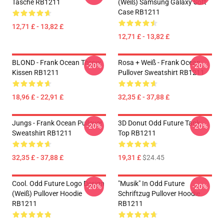
Tasche RB1211
(weiß) Samsung Galaxy Soft
Case RB1211
12,71 £ - 13,82 £
12,71 £ - 13,82 £
BLOND - Frank Ocean Throw
Rosa + Weiß - Frank Ocean
-20%
-20%
Kissen RB1211
Pullover Sweatshirt RB1211
18,96 £ - 22,91 £
32,35 £ - 37,88 £
Jungs - Frank Ocean Pullover
3D Donut Odd Future Tank
-20%
-20%
Sweatshirt RB1211
Top RB1211
32,35 £ - 37,88 £
19,31 £
$24.45
Cool. Odd Future Logo Design
"Musik" In Odd Future
-20%
-20%
(weiß) Pullover Hoodie
Schriftzug Pullover Hoodie
RB1211
RB1211