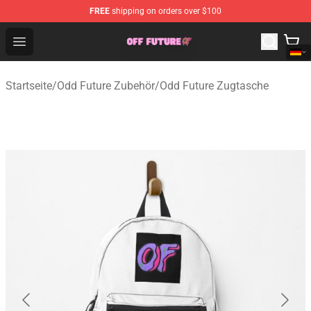
FREE
shipping on orders over $100
Odd Future Store - Official Odd Future Merchandise Shop
Open menu
Startseite
/
Odd Future Zubehör
/
Odd Future Zugtasche