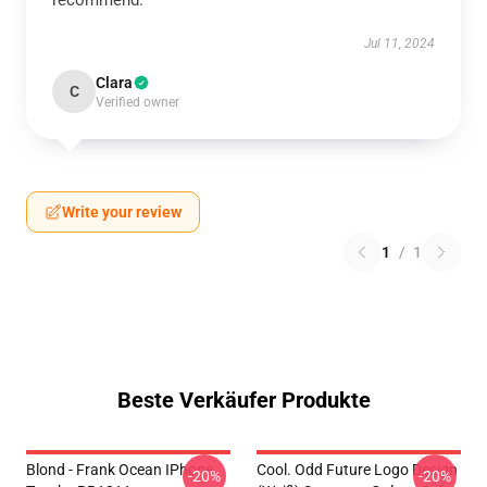
recommend.
Jul 11, 2024
Clara
C
Verified owner
Write your review
1
/
1
Beste Verkäufer Produkte
Blond - Frank Ocean IPhone
Cool. Odd Future Logo Design
-20%
-20%