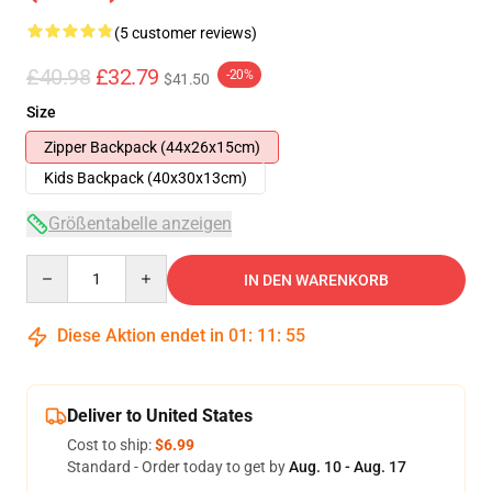
(5 customer reviews)
£40.98
£32.79
-20%
$41.50
Size
Zipper Backpack (44x26x15cm)
Kids Backpack (40x30x13cm)
Größentabelle anzeigen
Quantity
IN DEN WARENKORB
Diese Aktion endet in
01
:
11
:
54
Deliver to United States
Cost to ship:
$6.99
Standard - Order today to get by
Aug. 10 - Aug. 17