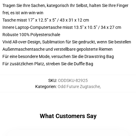
Tragen Sie Ihre Sachen, kategorisch Ihr Selbst, halten Sie Ihre Finger
frei, es ist win-win-win
Tasche misst 17” x 12.5” x 5” / 43 x 31 x 12 cm
Innere Laptop-Computertasche misst 13.5" x 10.5" / 34 x 27 cm
Robuste 100% Polyesterschale
Vivid All-over-Design, Sublimation für Sie gedruckt, wenn Sie bestellen
Außenmaschentasche und verstellbare gepolsterte Riemen
Für eine besondere Mode, versuchen Sie die Drawstring Bag
Für zusätzlichen Platz, streben Sie die Duffle Bag
SKU
:
ODDSKU-82925
Kategorien
:
Odd Future Zugtasche
,
What Customers Say