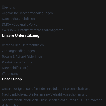
Über uns
Allgemeine Geschäftsbedingungen
Datenschutzrichtlinien
DMCA - Copyright Policy
CA SB657: Lieferkettentransparenzgesetz
Unsere Unterstützung
Versand und Lieferrichtlinien
Zahlungsbedingungen
Return & Refund Richtlinien
Kontaktieren Sie uns
Kundenhilfe (FAQ)
Werdegang
Unser Shop
Unsere Designer schufen jedes Produkt mit Leidenschaft und
Nachdenklichkeit. Wir bieten eine Vielzahl von schönen und
hochwertigen Produkten. Diese sehen nicht nur toll aus – sie machen
dich auch gut.