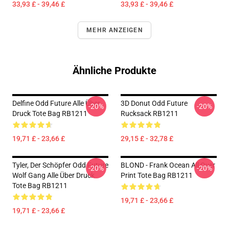
33,93 £ - 39,46 £
33,93 £ - 39,46 £
MEHR ANZEIGEN
Ähnliche Produkte
Delfine Odd Future Alle Über
3D Donut Odd Future
-20%
-20%
Druck Tote Bag RB1211
Rucksack RB1211
19,71 £ - 23,66 £
29,15 £ - 32,78 £
Tyler, Der Schöpfer Odd Future
BLOND - Frank Ocean All Over
-20%
-20%
Wolf Gang Alle Über Druck
Print Tote Bag RB1211
Tote Bag RB1211
19,71 £ - 23,66 £
19,71 £ - 23,66 £