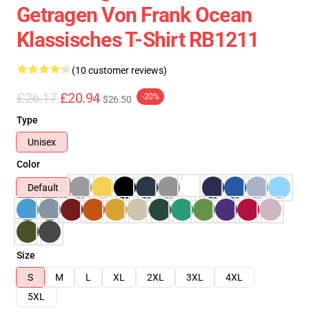
Getragen Von Frank Ocean
Klassisches T-Shirt RB1211
(10 customer reviews)
£26.17
£20.94
-20%
$26.50
Type
Unisex
Color
Default
Size
S
M
L
XL
2XL
3XL
4XL
5XL