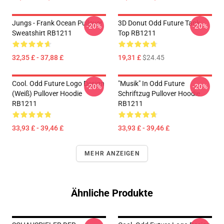
Jungs - Frank Ocean Pullover
3D Donut Odd Future Tank
-20%
-20%
Sweatshirt RB1211
Top RB1211
32,35 £ - 37,88 £
19,31 £
$24.45
Cool. Odd Future Logo Design
"Musik" In Odd Future
-20%
-20%
(weiß) Pullover Hoodie
Schriftzug Pullover Hoodie
RB1211
RB1211
33,93 £ - 39,46 £
33,93 £ - 39,46 £
MEHR ANZEIGEN
Ähnliche Produkte