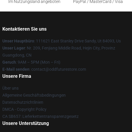
Im Nutzungsland angeboten
PayPal / MasterCard / Visa
Kontaktieren Sie uns
Unser Hauptbüro
: 111621 East Stanley Drive Sandy, Ut 84093, Us
Unser Lager
: Nr. 209, Fenjiang Middle Road, Hejin City, Provinz
Guangdong, CN
Geruch
: 9AM – 5PM (Mon – Fri)
E-Mail senden
: contact@oddfuturestore.com
Unsere Firma
Über uns
Allgemeine Geschäftsbedingungen
Datenschutzrichtlinien
DMCA - Copyright Policy
CA SB657: Lieferkettentransparenzgesetz
Unsere Unterstützung