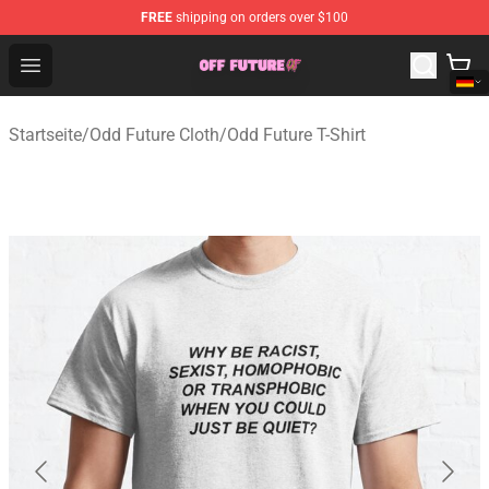
FREE
shipping on orders over $100
Odd Future Store - Official Odd Future Merchandise Shop
Open menu
Startseite
/
Odd Future Cloth
/
Odd Future T-Shirt