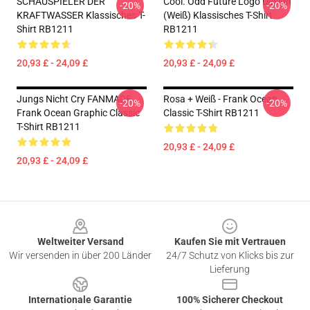
SCHAUSPIELER DER
Cool. Odd Future Logo Design
-20%
-20%
KRAFTWASSER Klassisches T-
(weiß) Klassisches T-Shirt
Shirt RB1211
RB1211
20,93 £ - 24,09 £
20,93 £ - 24,09 £
Jungs Nicht Cry FANMADE
Rosa + Weiß - Frank Ocean
-20%
-20%
Frank Ocean Graphic Classic
Classic T-Shirt RB1211
T-Shirt RB1211
20,93 £ - 24,09 £
20,93 £ - 24,09 £
Footer
Weltweiter Versand
Kaufen Sie mit Vertrauen
Wir versenden in über 200 Länder
24/7 Schutz von Klicks bis zur
Lieferung
Internationale Garantie
100% Sicherer Checkout