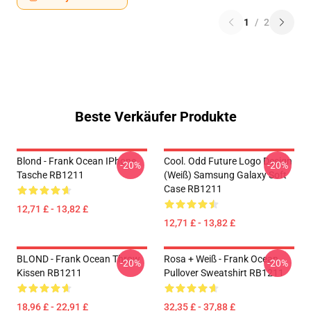
1
/
2
Beste Verkäufer Produkte
Blond - Frank Ocean IPhone
Cool. Odd Future Logo Design
-20%
-20%
Tasche RB1211
(weiß) Samsung Galaxy Soft
Case RB1211
12,71 £ - 13,82 £
12,71 £ - 13,82 £
BLOND - Frank Ocean Throw
Rosa + Weiß - Frank Ocean
-20%
-20%
Kissen RB1211
Pullover Sweatshirt RB1211
18,96 £ - 22,91 £
32,35 £ - 37,88 £