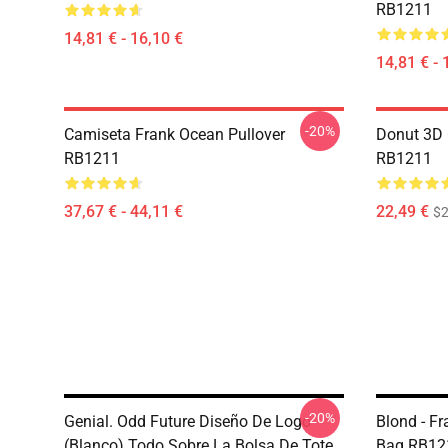
RB1211
14,81 € - 16,10 €
14,81 € - 
-20%
Camiseta Frank Ocean Pullover
Donut 3D 
RB1211
RB1211
37,67 € - 44,11 €
22,49 €
$2
-20%
Genial. Odd Future Diseño De Logo
Blond - Fr
(blanco) Todo Sobre La Bolsa De Tote
Bag RB12