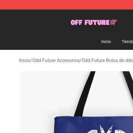
Odd Future Store - Official Odd Future Merchandise Sh
Inicio
Tiend
Inicio
/
Odd Future Accesorios
/
Odd Future Bolsa de dib