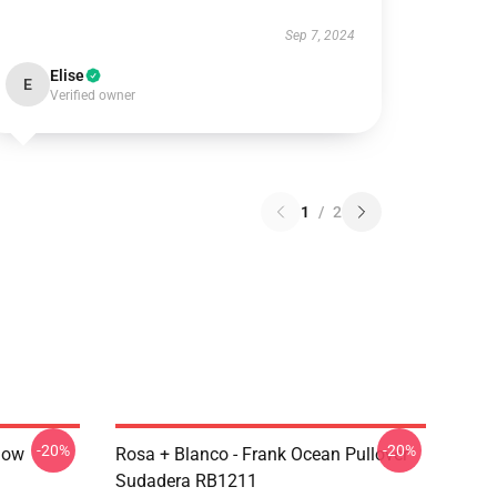
Sep 7, 2024
Elise
E
Verified owner
1
/
2
-20%
-20%
low
Rosa + Blanco - Frank Ocean Pullover
Sudadera RB1211