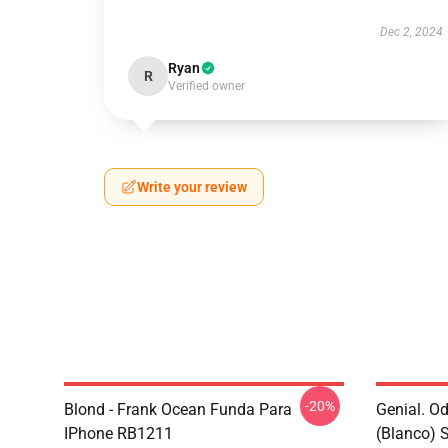
Dec 2, 2024
Ryan
R
Verified owner
Write your review
-20%
Blond - Frank Ocean Funda Para
Genial. O
IPhone RB1211
(blanco) 