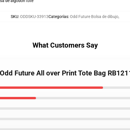
lsa de algodón tote
SKU
:
ODDSKU-33913
Categorías
:
Odd Future Bolsa de dibujo
,
What Customers Say
Odd Future All over Print Tote Bag RB121