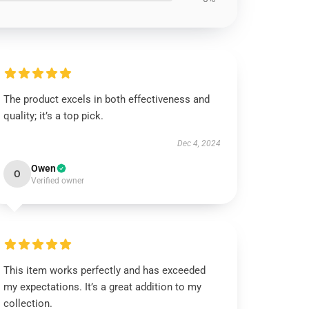
The product excels in both effectiveness and
quality; it’s a top pick.
Dec 4, 2024
Owen
O
Verified owner
This item works perfectly and has exceeded
my expectations. It’s a great addition to my
collection.