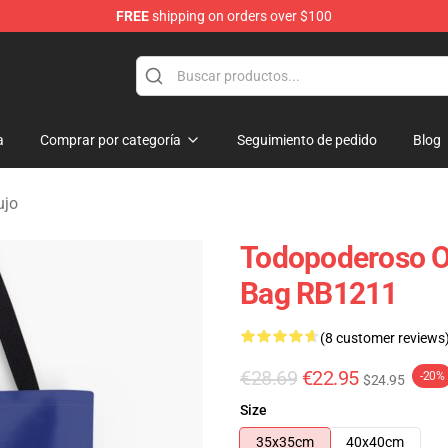
FREE
shipping on orders over $100
op
a
Comprar por categoría
Seguimiento de pedido
Blog
ujo
Todopoderoso Od
Bag RB1211
(8 customer reviews
€28.69
€22.95
-20%
$24.95
Size
35x35cm
40x40cm