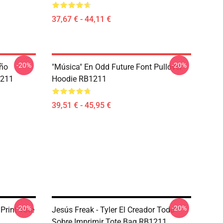
37,67 € - 44,11 €
-20%
-20%
eño
"Música" En Odd Future Font Pullover
1211
Hoodie RB1211
39,51 € - 45,95 €
-20%
-20%
Print Tote
Jesús Freak - Tyler El Creador Todo
Sobre Imprimir Tote Bag RB1211