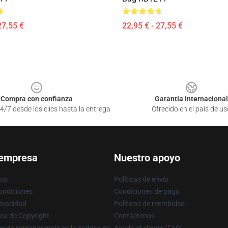
27,55 €
22,95 € - 27,55 €
Compra con confianza
Garantía internacional
4/7 desde los clics hasta la entrega
Ofrecido en el país de us
 empresa
Nuestro apoyo
ros
Políticas de envío
ondiciones
Condiciones de pago
rivacidad
Políticas de reembolso
ica de Copyright
Contáctenos