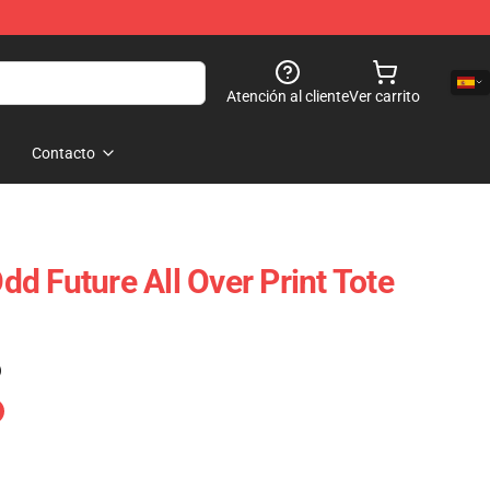
Atención al cliente
Ver carrito
Contacto
d Future All Over Print Tote
)