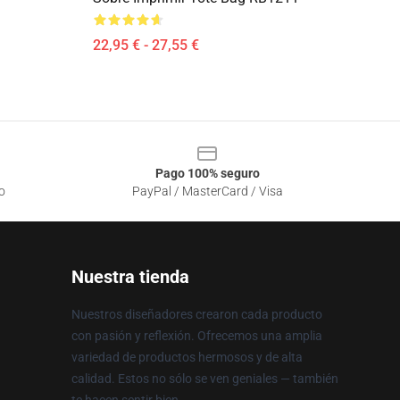
22,95 € - 27,55 €
Pago 100% seguro
o
PayPal / MasterCard / Visa
Nuestra tienda
Nuestros diseñadores crearon cada producto
con pasión y reflexión. Ofrecemos una amplia
variedad de productos hermosos y de alta
calidad. Estos no sólo se ven geniales — también