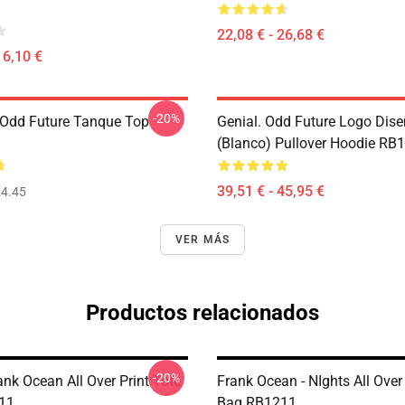
22,08 € - 26,68 €
16,10 €
-20%
Odd Future Tanque Top
Genial. Odd Future Logo Dis
(blanco) Pullover Hoodie RB
39,51 € - 45,95 €
4.45
VER MÁS
Productos relacionados
-20%
ank Ocean All Over Print Tote
Frank Ocean - NIghts All Over 
11
Bag RB1211