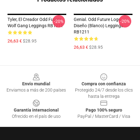
Tyler, El Creador Odd Future
Genial. Odd Future Logo
-20%
-20%
Wolf Gang Leggings RB1211
Diseño (blanco) Leggings
RB1211
26,63 €
$28.95
26,63 €
$28.95
Footer
Envío mundial
Compra con confianza
Enviamos a más de 200 países
Protegido 24/7 desde los clics
hasta la entrega
Garantía internacional
Pago 100% seguro
Ofrecido en el país de uso
PayPal / MasterCard / Visa