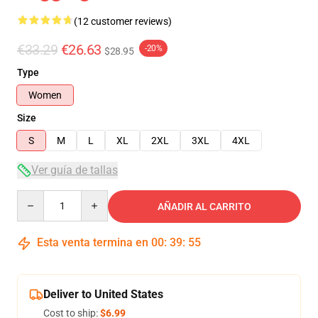
(12 customer reviews)
€33.29
€26.63
-20%
$28.95
Type
Women
Size
S
M
L
XL
2XL
3XL
4XL
Ver guía de tallas
Quantity
AÑADIR AL CARRITO
Esta venta termina en
00
:
39
:
54
Deliver to United States
Cost to ship:
$6.99