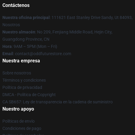
Contáctenos
Nuestra oficina principal
: 111621 East Stanley Drive Sandy, Ut 84093,
Nosotros
Nuestro almacén
: No 209, Fenjiang Middle Road, Hejin City,
Guangdong Province, CN
Hora
: 9AM – 5PM (Mon – Fri)
Email
: contact@oddfuturestore.com
Nuestra empresa
Sobre nosotros
Términos y condiciones
Política de privacidad
DMCA - Política de Copyright
CA SB657: Ley de transparencia en la cadena de suministro
Nuestro apoyo
Políticas de envío
Condiciones de pago