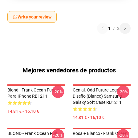
Write your review
1
/
2
Mejores vendedores de productos
Blond - Frank Ocean Funda
Genial. Odd Future Logo
-20%
-20%
Para IPhone RB1211
Diseño (blanco) Samsung
Galaxy Soft Case RB1211
14,81 € - 16,10 €
14,81 € - 16,10 €
BLOND - Frank Ocean Pull
Rosa + Blanco - Frank Ocean
-20%
-20%