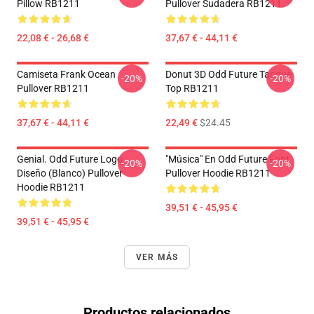
Pillow RB1211
Pullover Sudadera RB1211
22,08 € - 26,68 €
37,67 € - 44,11 €
Camiseta Frank Ocean
Donut 3D Odd Future Tanque
-20%
-20%
Pullover RB1211
Top RB1211
37,67 € - 44,11 €
22,49 €
$24.45
Genial. Odd Future Logo
"Música" En Odd Future Font
-20%
-20%
Diseño (blanco) Pullover
Pullover Hoodie RB1211
Hoodie RB1211
39,51 € - 45,95 €
39,51 € - 45,95 €
VER MÁS
Productos relacionados