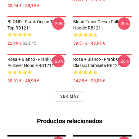
33,94 € - 38,18 €
BLOND - Frank Ocean Tank
Blond Frank Ocean Pullover
-20%
-20%
Top RB1211
Hoodie RB1211
22,49 €
$24.45
39,51 € - 45,95 €
Rosa + Blanco - Frank Ocean
Rosa + Blanco - Frank Ocean
-20%
-20%
Pullover Hoodie RB1211
Classic Camiseta RB1211
39,51 € - 45,95 €
24,38 € - 28,06 €
VER MÁS
Productos relacionados