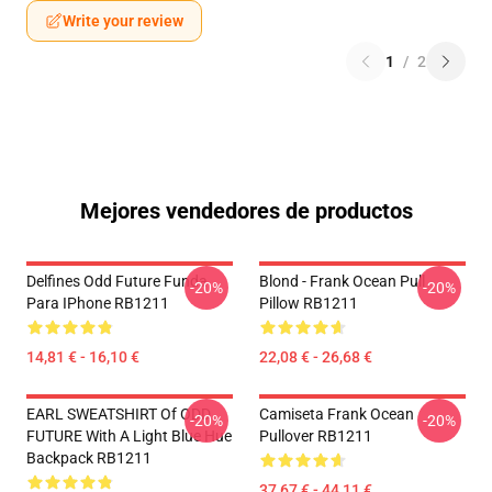
Write your review
1
/
2
Mejores vendedores de productos
Delfines Odd Future Funda
Blond - Frank Ocean Pull
-20%
-20%
Para IPhone RB1211
Pillow RB1211
14,81 € - 16,10 €
22,08 € - 26,68 €
EARL SWEATSHIRT Of ODD
Camiseta Frank Ocean
-20%
-20%
FUTURE With A Light Blue Hue
Pullover RB1211
Backpack RB1211
37,67 € - 44,11 €