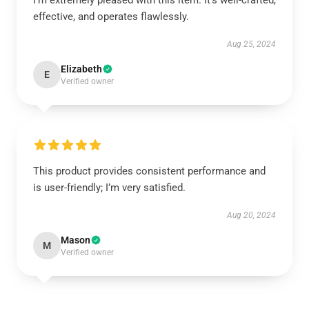
I'm extremely pleased with this item. It’s well-crafted,
effective, and operates flawlessly.
Aug 25, 2024
Elizabeth
E
Verified owner
This product provides consistent performance and
is user-friendly; I’m very satisfied.
Aug 20, 2024
Mason
M
Verified owner