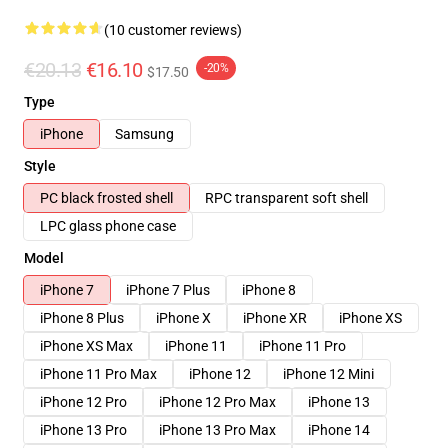
(10 customer reviews)
€20.13
€16.10
-20%
$17.50
Type
iPhone
Samsung
Style
PC black frosted shell
RPC transparent soft shell
LPC glass phone case
Model
iPhone 7
iPhone 7 Plus
iPhone 8
iPhone 8 Plus
iPhone X
iPhone XR
iPhone XS
iPhone XS Max
iPhone 11
iPhone 11 Pro
iPhone 11 Pro Max
iPhone 12
iPhone 12 Mini
iPhone 12 Pro
iPhone 12 Pro Max
iPhone 13
iPhone 13 Pro
iPhone 13 Pro Max
iPhone 14