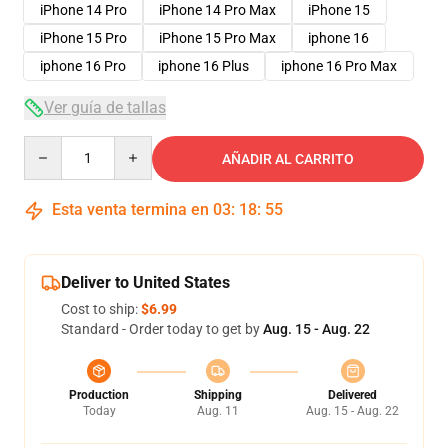
iPhone 14 Pro
iPhone 14 Pro Max
iPhone 15
iPhone 15 Pro
iPhone 15 Pro Max
iphone 16
iphone 16 Pro
iphone 16 Plus
iphone 16 Pro Max
Ver guía de tallas
Quantity
AÑADIR AL CARRITO
Esta venta termina en
03
:
18
:
54
Deliver to United States
Cost to ship:
$6.99
Standard - Order today to get by
Aug. 15 - Aug. 22
Production
Shipping
Delivered
Today
Aug. 11
Aug. 15 - Aug. 22