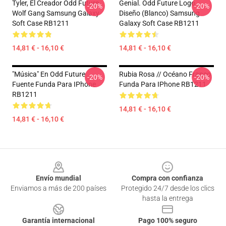
Tyler, El Creador Odd Future
Genial. Odd Future Logo
-20%
-20%
Wolf Gang Samsung Galaxy
Diseño (blanco) Samsung
Soft Case RB1211
Galaxy Soft Case RB1211
14,81 € - 16,10 €
14,81 € - 16,10 €
"Música" En Odd Future
Rubia Rosa // Océano Franco
-20%
-20%
Fuente Funda Para IPhone
Funda Para IPhone RB1211
RB1211
14,81 € - 16,10 €
14,81 € - 16,10 €
Footer
Envío mundial
Compra con confianza
Enviamos a más de 200 países
Protegido 24/7 desde los clics
hasta la entrega
Garantía internacional
Pago 100% seguro