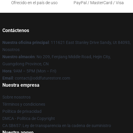
Ofrecido en el país de uso
PayPal / MasterCard / Visa
Contáctenos
Nuestra oficina principal
: 111621 East Stanley Drive Sandy, Ut 84093,
Nosotros
Nuestro almacén
: No 209, Fenjiang Middle Road, Hejin City,
Guangdong Province, CN
Hora
: 9AM – 5PM (Mon – Fri)
Email
: contact@oddfuturestore.com
Nuestra empresa
Sobre nosotros
Términos y condiciones
Política de privacidad
DMCA - Política de Copyright
CA SB657: Ley de transparencia en la cadena de suministro
Nuestro apoyo