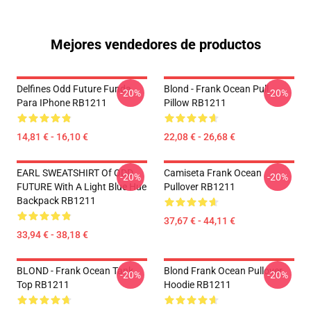
Mejores vendedores de productos
Delfines Odd Future Funda
Blond - Frank Ocean Pull
-20%
-20%
Para IPhone RB1211
Pillow RB1211
14,81 € - 16,10 €
22,08 € - 26,68 €
EARL SWEATSHIRT Of ODD
Camiseta Frank Ocean
-20%
-20%
FUTURE With A Light Blue Hue
Pullover RB1211
Backpack RB1211
37,67 € - 44,11 €
33,94 € - 38,18 €
BLOND - Frank Ocean Tank
Blond Frank Ocean Pullover
-20%
-20%
Top RB1211
Hoodie RB1211