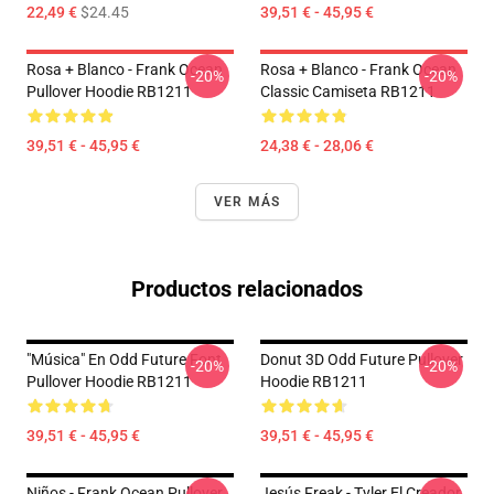
22,49 €
$24.45
39,51 € - 45,95 €
Rosa + Blanco - Frank Ocean
Rosa + Blanco - Frank Ocean
-20%
-20%
Pullover Hoodie RB1211
Classic Camiseta RB1211
39,51 € - 45,95 €
24,38 € - 28,06 €
VER MÁS
Productos relacionados
"Música" En Odd Future Font
Donut 3D Odd Future Pullover
-20%
-20%
Pullover Hoodie RB1211
Hoodie RB1211
39,51 € - 45,95 €
39,51 € - 45,95 €
Niños - Frank Ocean Pullover
Jesús Freak - Tyler El Creador