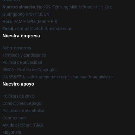
Nuestro almacén
: No 209, Fenjiang Middle Road, Hejin City,
Guangdong Province, CN
Hora
: 9AM – 5PM (Mon – Fri)
Email
: contact@oddfuturestore.com
Nuestra empresa
Sobre nosotros
Términos y condiciones
Política de privacidad
DMCA - Política de Copyright
CA SB657: Ley de transparencia en la cadena de suministro
Nuestro apoyo
Políticas de envío
Condiciones de pago
Políticas de reembolso
Contáctenos
Ayuda al cliente (FAQ)
Mayorista