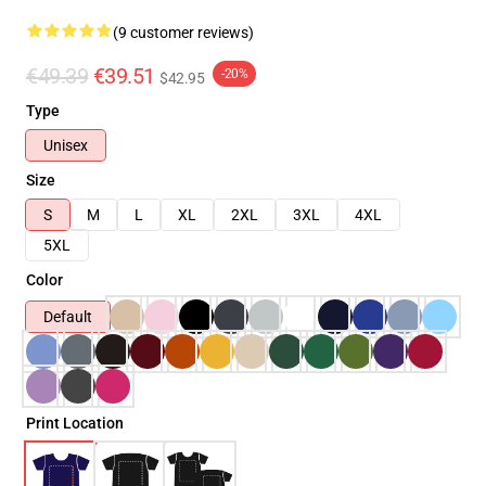
(9 customer reviews)
€49.39
€39.51
-20%
$42.95
Type
Unisex
Size
S
M
L
XL
2XL
3XL
4XL
5XL
Color
Default
Print Location