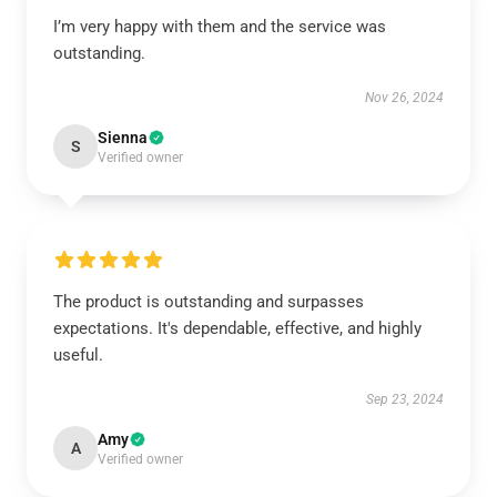
I’m very happy with them and the service was
outstanding.
Nov 26, 2024
Sienna
S
Verified owner
The product is outstanding and surpasses
expectations. It's dependable, effective, and highly
useful.
Sep 23, 2024
Amy
A
Verified owner