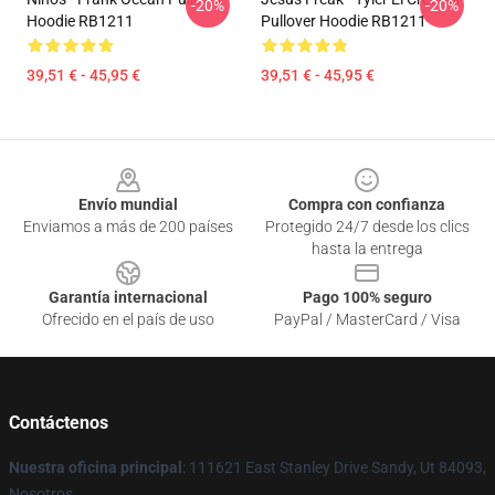
-20%
-20%
Hoodie RB1211
Pullover Hoodie RB1211
39,51 € - 45,95 €
39,51 € - 45,95 €
Footer
Envío mundial
Compra con confianza
Enviamos a más de 200 países
Protegido 24/7 desde los clics
hasta la entrega
Garantía internacional
Pago 100% seguro
Ofrecido en el país de uso
PayPal / MasterCard / Visa
Contáctenos
Nuestra oficina principal
: 111621 East Stanley Drive Sandy, Ut 84093,
Nosotros