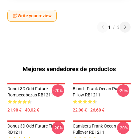
Write your review
1
/
3
Mejores vendedores de productos
Donut 3D Odd Future
Blond - Frank Ocean Pull
-20%
-20%
Rompecabezas RB1211
Pillow RB1211
21,98 € - 40,02 €
22,08 € - 26,68 €
Donut 3D Odd Future Tirador
Camiseta Frank Ocean
-20%
-20%
RB1211
Pullover RB1211