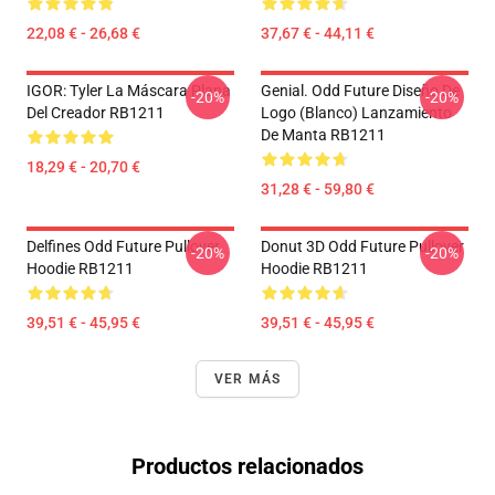
22,08 € - 26,68 €
37,67 € - 44,11 €
IGOR: Tyler La Máscara Plana
Genial. Odd Future Diseño De
-20%
-20%
Del Creador RB1211
Logo (blanco) Lanzamiento
De Manta RB1211
18,29 € - 20,70 €
31,28 € - 59,80 €
Delfines Odd Future Pullover
Donut 3D Odd Future Pullover
-20%
-20%
Hoodie RB1211
Hoodie RB1211
39,51 € - 45,95 €
39,51 € - 45,95 €
VER MÁS
Productos relacionados