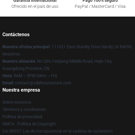
Garantía internacional
Pago 100% seguro
Ofrecido en el país de uso
PayPal / MasterCard / Visa
Contáctenos
Nuestra oficina principal
: 111621 East Stanley Drive Sandy, Ut 84093,
Nosotros
Nuestro almacén
: No 209, Fenjiang Middle Road, Hejin City,
Guangdong Province, CN
Hora
: 9AM – 5PM (Mon – Fri)
Email
: contact@oddfuturestore.com
Nuestra empresa
Sobre nosotros
Términos y condiciones
Política de privacidad
DMCA - Política de Copyright
CA SB657: Ley de transparencia en la cadena de suministro