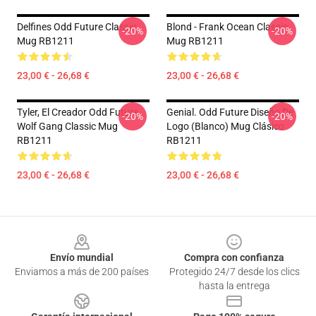
Delfines Odd Future Classic
Blond - Frank Ocean Classic
-20%
-20%
Mug RB1211
Mug RB1211
23,00 € - 26,68 €
23,00 € - 26,68 €
Tyler, El Creador Odd Future
Genial. Odd Future Diseño De
-20%
-20%
Wolf Gang Classic Mug
Logo (blanco) Mug Clásico
RB1211
RB1211
23,00 € - 26,68 €
23,00 € - 26,68 €
Footer
Envío mundial
Compra con confianza
Enviamos a más de 200 países
Protegido 24/7 desde los clics
hasta la entrega