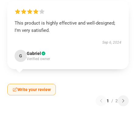
This product is highly effective and well-designed;
I’m very satisfied.
Sep 6, 2024
Gabriel
G
Verified owner
Write your review
1
/
2