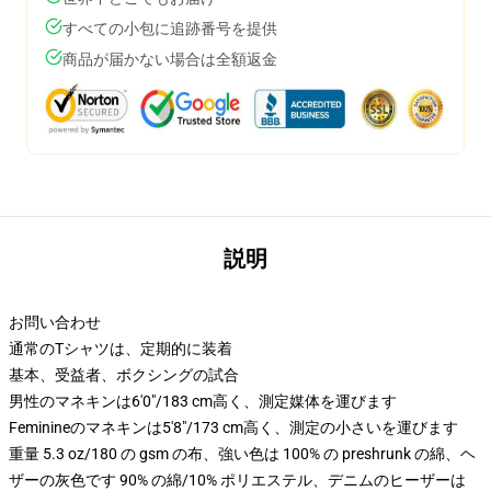
すべての小包に追跡番号を提供
商品が届かない場合は全額返金
説明
お問い合わせ
通常のTシャツは、定期的に装着
基本、受益者、ボクシングの試合
男性のマネキンは6'0"/183 cm高く、測定媒体を運びます
Feminineのマネキンは5'8"/173 cm高く、測定の小さいを運びます
重量 5.3 oz/180 の gsm の布、強い色は 100% の preshrunk の綿、ヘ
ザーの灰色です 90% の綿/10% ポリエステル、デニムのヒーザーは