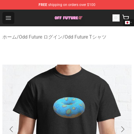
FREE
shipping on orders over $100
Odd Future Store - Official Odd Future Merchandise Shop
Open menu
ホーム
/
Odd Future ログイン
/
Odd Future Tシャツ