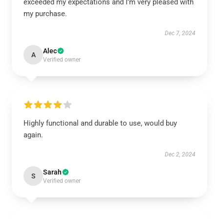
exceeded my expectations and I’m very pleased with
my purchase.
Dec 7, 2024
Alec
A
Verified owner
Highly functional and durable to use, would buy
again.
Dec 2, 2024
Sarah
S
Verified owner