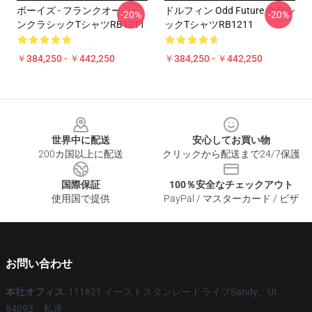
ボーイズ - フランクオーシャ
ドルフィン Odd Future クラシ
-20%
-20%
ンクラシックTシャツRB1211
ックTシャツRB1211
￥384,250 - ￥442,250
￥384,250 - ￥442,250
Footer
世界中に配送
安心してお買い物
200カ国以上に配送
クリックから配送まで24/7保護
国際保証
100％安全なチェックアウト
使用国で提供
PayPal / マスターカード / ビザ
お問い合わせ
本社オフィス
: 111621 イーストスタンレードライブSandy、Ut
84093、私達