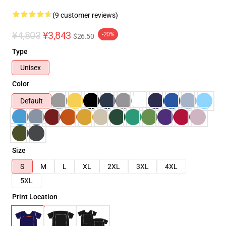
(9 customer reviews)
¥4,803
¥3,843
-20%
$26.50
Type
Unisex
Color
Default
Size
S
M
L
XL
2XL
3XL
4XL
5XL
Print Location