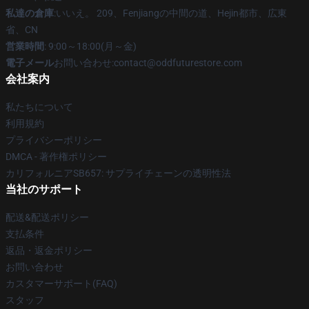
私達の倉庫
:いいえ。 209、Fenjiangの中間の道、Hejin都市、広東
省、CN
営業時間
: 9:00～18:00(月～金)
電子メール
お問い合わせ:contact@oddfuturestore.com
会社案内
私たちについて
利用規約
プライバシーポリシー
DMCA - 著作権ポリシー
カリフォルニアSB657: サプライチェーンの透明性法
当社のサポート
配送&配送ポリシー
支払条件
返品・返金ポリシー
お問い合わせ
カスタマーサポート(FAQ)
スタッフ