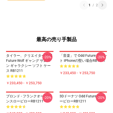
1
/
2
最高の売り手製品
タイラー、クリエイター Odd
「音楽」で Odd Future フォン
-20%
-20%
Future Wolf ギャング サムス
ト IPhoneの堅い場合RB1211
ン ギャラクシー ソフト ケー
ス RB1211
￥233,450 - ￥253,750
￥233,450 - ￥253,750
ブロンド - フランクオーシャ
3Dドーナツ Odd Future スロ
-20%
-20%
ンスローピローRB1211
ーピローRB1211