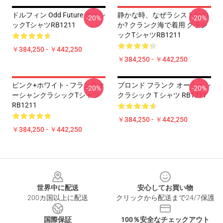
ドルフィン Odd Future クラシ
静かな時、なぜラシストなの
-20%
-20%
ックTシャツRB1211
か? クランク海で着用 クラシ
ックTシャツRB1211
￥384,250 - ￥442,250
￥384,250 - ￥442,250
ピンク+ホワイト - フランクオ
ブロンド フランク オーシャン
-20%
-20%
ーシャンクラシックTシャツ
クラシック T シャツ RB1211
RB1211
￥384,250 - ￥442,250
￥384,250 - ￥442,250
Footer
世界中に配送
安心してお買い物
200カ国以上に配送
クリックから配送まで24/7保護
国際保証
100％安全なチェックアウト