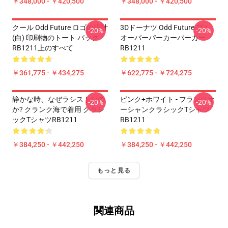
￥348,000 - ￥420,500
￥348,000 - ￥420,500
クール Odd Future ロゴの設計
3Dドーナツ Odd Future プル
-20%
-20%
(白) 印刷物のトート バック
オーバーパーカーパーカー
RB1211上のすべて
RB1211
￥361,775 - ￥434,275
￥622,775 - ￥724,275
静かな時、なぜラシストなの
ピンク+ホワイト - フランクオ
-20%
-20%
か? クランク海で着用 クラシ
ーシャンクラシックTシャツ
ックTシャツRB1211
RB1211
￥384,250 - ￥442,250
￥384,250 - ￥442,250
もっと見る
関連商品