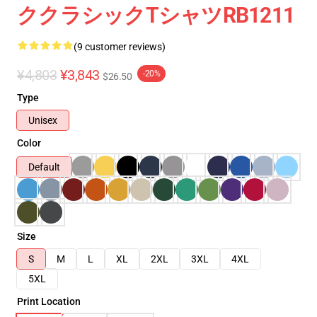
ククラシックTシャツRB1211
(9 customer reviews)
¥4,803
¥3,843
-20%
$26.50
Type
Unisex
Color
Default
Size
S
M
L
XL
2XL
3XL
4XL
5XL
Print Location