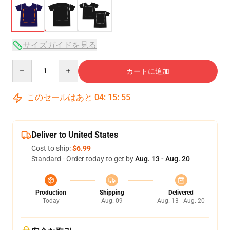
サイズガイドを見る
Quantity
カートに追加
このセールはあと
04
:
15
:
54
Deliver to United States
Cost to ship:
$6.99
Standard - Order today to get by
Aug. 13 - Aug. 20
Production
Shipping
Delivered
Today
Aug. 09
Aug. 13 - Aug. 20