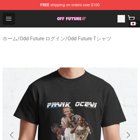
FREE
shipping on orders over $100
Odd Future Store - Official Odd Future Merchandise Shop
Open menu
ホーム
/
Odd Future ログイン
/
Odd Future Tシャツ