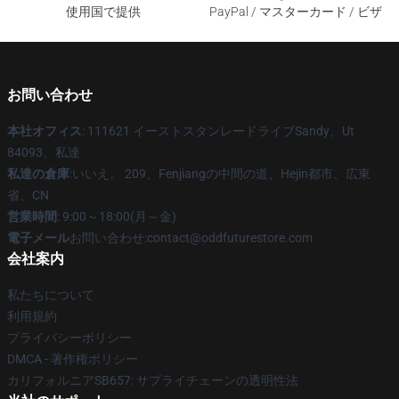
使用国で提供
PayPal / マスターカード / ビザ
お問い合わせ
本社オフィス
: 111621 イーストスタンレードライブSandy、Ut
84093、私達
私達の倉庫
:いいえ。 209、Fenjiangの中間の道、Hejin都市、広東
省、CN
営業時間
: 9:00～18:00(月～金)
電子メール
お問い合わせ:contact@oddfuturestore.com
会社案内
私たちについて
利用規約
プライバシーポリシー
DMCA - 著作権ポリシー
カリフォルニアSB657: サプライチェーンの透明性法