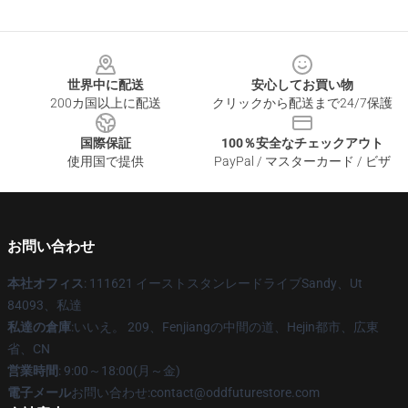
Footer
世界中に配送
安心してお買い物
200カ国以上に配送
クリックから配送まで24/7保護
国際保証
100％安全なチェックアウト
使用国で提供
PayPal / マスターカード / ビザ
お問い合わせ
本社オフィス
: 111621 イーストスタンレードライブSandy、Ut
84093、私達
私達の倉庫
:いいえ。 209、Fenjiangの中間の道、Hejin都市、広東
省、CN
営業時間
: 9:00～18:00(月～金)
電子メール
お問い合わせ:contact@oddfuturestore.com