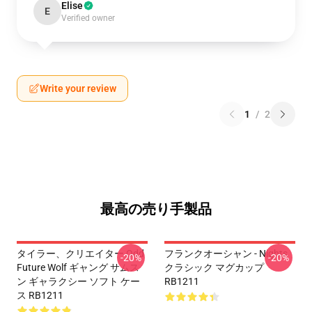
Elise
E
Verified owner
Write your review
1
/
2
最高の売り手製品
タイラー、クリエイター Odd
フランクオーシャン - Nights
-20%
-20%
Future Wolf ギャング サムス
クラシック マグカップ
ン ギャラクシー ソフト ケー
RB1211
ス RB1211