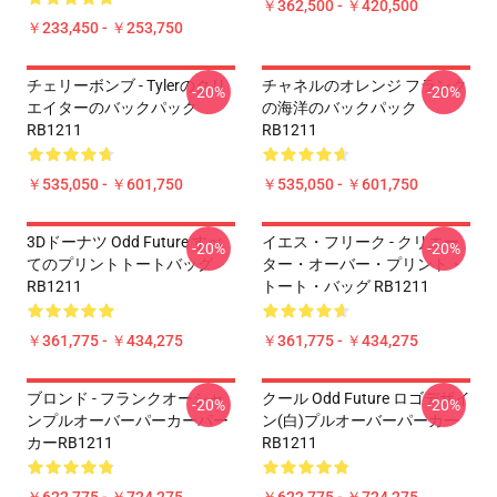
￥362,500 - ￥420,500
￥233,450 - ￥253,750
チェリーボンブ - Tylerのクリ
チャネルのオレンジ フランク
-20%
-20%
エイターのバックパック
の海洋のバックパック
RB1211
RB1211
￥535,050 - ￥601,750
￥535,050 - ￥601,750
3Dドーナツ Odd Future すべ
イエス・フリーク - クリエー
-20%
-20%
てのプリントトートバッグ
ター・オーバー・プリント・
RB1211
トート・バッグ RB1211
￥361,775 - ￥434,275
￥361,775 - ￥434,275
ブロンド - フランクオーシャ
クール Odd Future ロゴデザイ
-20%
-20%
ンプルオーバーパーカーパー
ン(白)プルオーバーパーカー
カーRB1211
RB1211