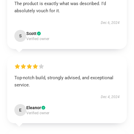
The product is exactly what was described. I’d
absolutely vouch for it.
Dec 6, 2024
Scott
S
Verified owner
Top-notch build, strongly advised, and exceptional
service.
Dec 4, 2024
Eleanor
E
Verified owner