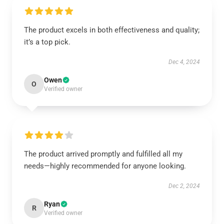
The product excels in both effectiveness and quality;
it’s a top pick.
Dec 4, 2024
Owen
O
Verified owner
The product arrived promptly and fulfilled all my
needs—highly recommended for anyone looking.
Dec 2, 2024
Ryan
R
Verified owner