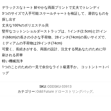
デラックスなトート 鮮やかな両面プリントで丈夫でトレンディ
3つのサイズで入手可能:スケールチャートを検証して、適切なものを
探し出す
丈夫な100%のポリエステル貝
堅牢なコットンショルダーストラップは、1インチ(2.5cm)と21イン
チ(68cm)の長さの小さな手荷物、28インチ(74cm)の長いサイズで、
ミディアムの手荷物は29インチ(74cm)
可愛く、長続きがする、両面の設計、注文する間あなたのために印
刷される昇華
軽い機械洗浄
1つのことのための一見で余分なライト級選手か。 コットントートバ
ッグ
SKU
:
ODDSKU-33913
カテゴリー
:
Odd Future ドローストリングバッグ
,