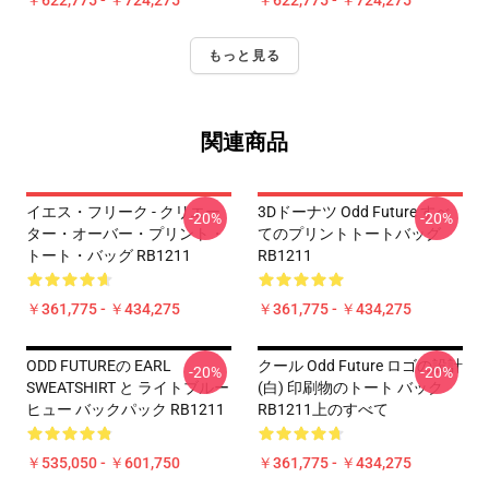
￥622,775 - ￥724,275
￥622,775 - ￥724,275
もっと見る
関連商品
イエス・フリーク - クリエー
3Dドーナツ Odd Future すべ
-20%
-20%
ター・オーバー・プリント・
てのプリントトートバッグ
トート・バッグ RB1211
RB1211
￥361,775 - ￥434,275
￥361,775 - ￥434,275
ODD FUTUREの EARL
クール Odd Future ロゴの設計
-20%
-20%
SWEATSHIRT と ライトブルー
(白) 印刷物のトート バック
ヒュー バックパック RB1211
RB1211上のすべて
￥535,050 - ￥601,750
￥361,775 - ￥434,275