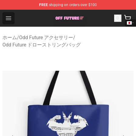
FREE
shipping on orders over $100
Odd Future Store - Official Odd Future Merchandise Shop
Open menu
ホーム
/
Odd Future アクセサリー
/
Odd Future ドローストリングバッグ