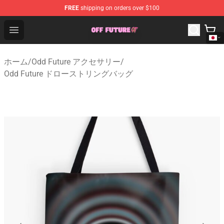
FREE
shipping on orders over $100
Odd Future Store - Official Odd Future Merchandise Shop
Open menu
ホーム
/
Odd Future アクセサリー
/
Odd Future ドローストリングバッグ