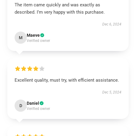
The item came quickly and was exactly as
described. I’m very happy with this purchase.
Dec 6, 2024
Maeve
M
Verified owner
Excellent quality, must try, with efficient assistance.
Dec 5, 2024
Daniel
D
Verified owner