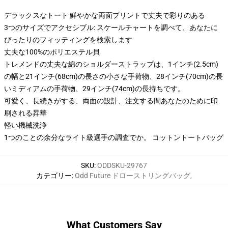
デラックスなトート 鮮やかな両面プリントで丈夫で彩りのある
3つのサイズでアクセシブル: スケールチャートを調べて、あなたに
ぴったりのフィッティングを検索します
丈夫な100%のポリエステル貝
トレメンドの丈夫な綿のショルダーストラップは、1インチ(2.5cm)
の幅と21インチ(68cm)の長さの小さな手荷物、28インチ(70cm)の長
いミディアムの手荷物、29インチ(74cm)の長持ちです。
可愛く、長続きがする、両面の設計、注文する間あなたのために印
刷される昇華
軽い機械洗浄
1つのことの余分なライト級選手の調査でか。 コットントートバッグ
SKU
:
ODDSKU-29767
カテゴリー
:
Odd Future ドローストリングバッグ
,
What Customers Say