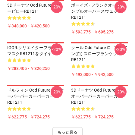
3Dドーナツ Odd Future スロ
ボーイズ - フランクオーシャ
-20%
-20%
ーピローRB1211
ンプルオーバースウェット
RB1211
￥348,000 - ￥420,500
￥593,775 - ￥695,275
IGOR:クリエイターフラット
クール Odd Future ロゴデザイ
-20%
-20%
マスクRB1211をタイヤ
ン(白) スローブランケット
RB1211
￥288,405 - ￥326,250
￥493,000 - ￥942,500
ドルフィン Odd Future プルオ
3Dドーナツ Odd Future プル
-20%
-20%
ーバーパーカーパーカー
オーバーパーカーパーカー
RB1211
RB1211
￥622,775 - ￥724,275
￥622,775 - ￥724,275
もっと見る