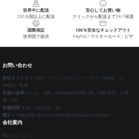
世界中に配送
安心してお買い物
200カ国以上に配送
クリックから配送まで24/7保護
国際保証
100％安全なチェックアウト
使用国で提供
PayPal / マスターカード / ビザ
お問い合わせ
本社オフィス
: 111621 イーストスタンレードライブSandy、Ut
84093、私達
私達の倉庫
:いいえ。 209、Fenjiangの中間の道、Hejin都市、広東
省、CN
営業時間
: 9:00～18:00(月～金)
電子メール
お問い合わせ:contact@oddfuturestore.com
会社案内
私たちについて