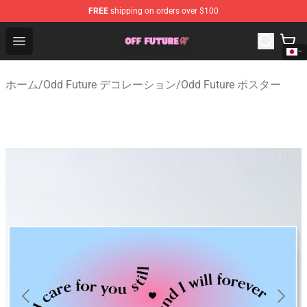
FREE
shipping on orders over $100
Odd Future Store - Official Odd Future Merchandise Shop
Open menu
ホーム
/
Odd Future デコレーション
/
Odd Future ポスター