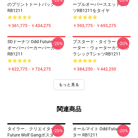
-20%
-20%
のプリントトートバッグ
ープルオーバースエットシャ
RB1211
ツRB1211をタイヤ
￥361,775 - ￥434,275
￥593,775 - ￥695,275
3Dドーナツ Odd Future プル
ブスタード・タイラー クリエ
-20%
-20%
オーバーパーカーパーカー
ーター・ウォーターカラー ク
RB1211
ラシックTシャツRB1211
￥622,775 - ￥724,275
￥384,250 - ￥442,250
もっと見る
関連商品
タイラー、クリエイター Odd
オールマイト Odd Future ポス
-20%
-20%
Future Wolf Gangポスター
ター RB1211