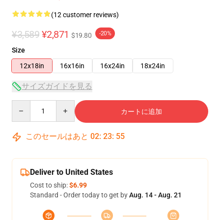
(12 customer reviews)
¥3,589
¥2,871
-20%
$19.80
Size
12x18in
16x16in
16x24in
18x24in
サイズガイドを見る
Quantity
カートに追加
このセールはあと
02
:
23
:
54
Deliver to United States
Cost to ship:
$6.99
Standard - Order today to get by
Aug. 14 - Aug. 21