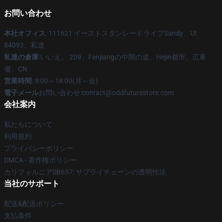
お問い合わせ
本社オフィス
: 111621 イーストスタンレードライブSandy、Ut
84093、私達
私達の倉庫
:いいえ。 209、Fenjiangの中間の道、Hejin都市、広東
省、CN
営業時間
: 9:00～18:00(月～金)
電子メール
お問い合わせ:contact@oddfuturestore.com
会社案内
私たちについて
利用規約
プライバシーポリシー
DMCA - 著作権ポリシー
カリフォルニアSB657: サプライチェーンの透明性法
当社のサポート
配送&配送ポリシー
支払条件