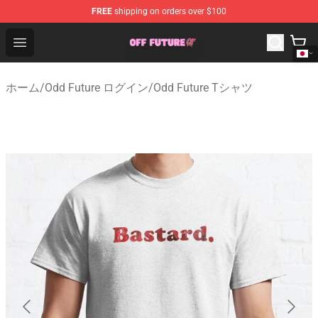
FREE
shipping on orders over $100
Odd Future Store - Official Odd Future Merchandise Shop
Open menu
ホーム
/
Odd Future ログイン
/
Odd Future Tシャツ