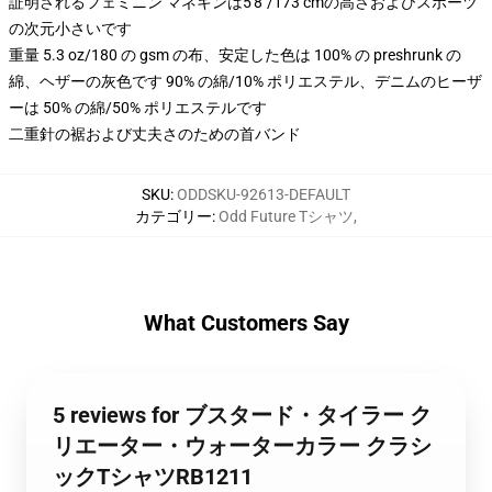
証明されるフェミニン マネキンは5'8"/173 cmの高さおよびスポーツ
の次元小さいです
重量 5.3 oz/180 の gsm の布、安定した色は 100% の preshrunk の
綿、ヘザーの灰色です 90% の綿/10% ポリエステル、デニムのヒーザ
ーは 50% の綿/50% ポリエステルです
二重針の裾および丈夫さのための首バンド
SKU
:
ODDSKU-92613-DEFAULT
カテゴリー
:
Odd Future Tシャツ
,
What Customers Say
5 reviews for ブスタード・タイラー ク
リエーター・ウォーターカラー クラシ
ックTシャツRB1211