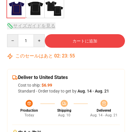
サイズガイドを見る
Quantity
カートに追加
このセールはあと
02
:
23
:
54
Deliver to United States
Cost to ship:
$6.99
Standard - Order today to get by
Aug. 14 - Aug. 21
Production
Shipping
Delivered
Today
Aug. 10
Aug. 14 - Aug. 21