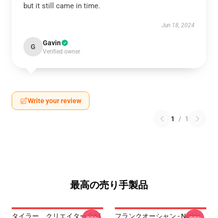
but it still came in time.
Jun 18, 2024
Gavin
G
Verified owner
Write your review
1
/
1
最高の売り手製品
タイラー、クリエイター Odd
フランクオーシャン - Nights