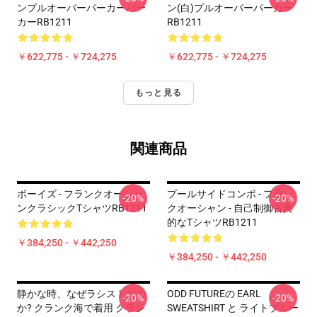
ンプルオーバーパーカーパー
ン(白)プルオーバーパーカー
カーRB1211
RB1211
￥622,775 - ￥724,275
￥622,775 - ￥724,275
もっと見る
関連商品
ボーイズ - フランクオーシャ
プールサイドコンボ - フラン
-20%
-20%
ンクラシックTシャツRB1211
クオーシャン - 自己制御古典
的なTシャツRB1211
￥384,250 - ￥442,250
￥384,250 - ￥442,250
静かな時、なぜラシストなの
ODD FUTUREの EARL
-20%
-20%
か? クランク海で着用 クラシ
SWEATSHIRT と ライトブルー