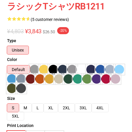
ラシックTシャツRB1211
(5 customer reviews)
¥4,803
¥3,843
-20%
$26.50
Type
Unisex
Color
Default
Size
S
M
L
XL
2XL
3XL
4XL
5XL
Print Location