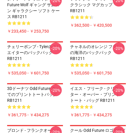
-20%
-20%
Future Wolf ギャング サムス
クラシック マグカップ
ン ギャラクシー ソフト ケー
RB1211
ス RB1211
￥362,500 - ￥420,500
￥233,450 - ￥253,750
チェリーボンブ - Tylerのクリ
チャネルのオレンジ フランク
-20%
-20%
エイターのバックパック
の海洋のバックパック
RB1211
RB1211
￥535,050 - ￥601,750
￥535,050 - ￥601,750
3Dドーナツ Odd Future すべ
イエス・フリーク - クリエー
-20%
-20%
てのプリントトートバッグ
ター・オーバー・プリント・
RB1211
トート・バッグ RB1211
￥361,775 - ￥434,275
￥361,775 - ￥434,275
ブロンド - フランクオーシャ
クール Odd Future ロゴデザイ
-20%
-20%