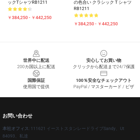
ックTシャツRB1211
の色合い クラシック T シャツ
RB1211
￥384,250 - ￥442,250
￥384,250 - ￥442,250
Footer
世界中に配送
安心してお買い物
200カ国以上に配送
クリックから配送まで24/7保護
国際保証
100％安全なチェックアウト
使用国で提供
PayPal / マスターカード / ビザ
お問い合わせ
本社オフィス
: 111621 イーストスタンレードライブSandy、Ut
84093、私達