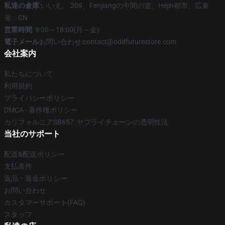
私達の倉庫
:いいえ。 209、Fenjiangの中間の道、Hejin都市、広東
省、CN
営業時間
: 9:00～18:00(月～金)
電子メール
お問い合わせ:contact@oddfuturestore.com
会社案内
私たちについて
利用規約
プライバシーポリシー
DMCA - 著作権ポリシー
カリフォルニアSB657: サプライチェーンの透明性法
当社のサポート
配送&配送ポリシー
支払条件
返品・返金ポリシー
お問い合わせ
カスタマーサポート(FAQ)
スタッフ