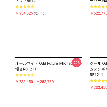
トップRB1211
ーバー Hoo
￥354,525
￥622,775
$24.45
-20%
オールマイト Odd Future IPhoneの堅い
クール Od
場合RB1211
ムスンギ
RB1211
￥233,450 - ￥253,750
￥233,450
Footer