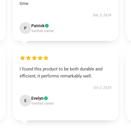
time.
Dec 5, 2024
Patrick
P
Verified owner
I found this product to be both durable and
efficient; it performs remarkably well.
Oct 2, 2024
Evelyn
E
Verified owner