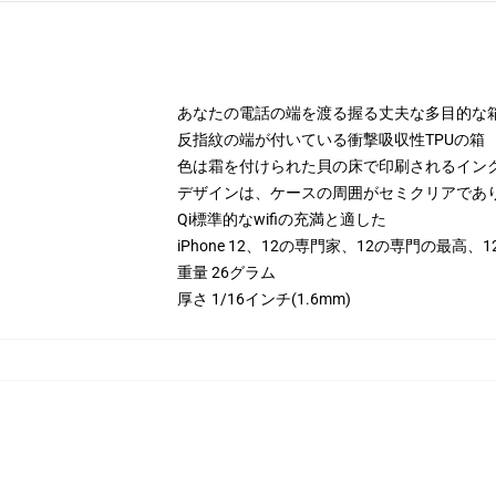
あなたの電話の端を渡る握る丈夫な多目的な
反指紋の端が付いている衝撃吸収性TPUの箱
色は霜を付けられた貝の床で印刷されるイン
デザインは、ケースの周囲がセミクリアであ
Qi標準的なwifiの充満と適した
iPhone 12、12の専門家、12の専門の最高
重量 26グラム
厚さ 1/16インチ(1.6mm)