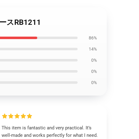
ースRB1211
86%
14%
0%
0%
0%
This item is fantastic and very practical. It’s
well-made and works perfectly for what I need.