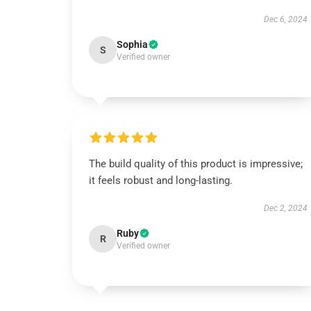
Dec 6, 2024
Sophia
S
Verified owner
The build quality of this product is impressive;
it feels robust and long-lasting.
Dec 2, 2024
Ruby
R
Verified owner