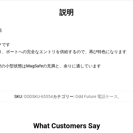
説明
箱
クです
り、ポートへの完全なエントリを供給するので、再び特色になります
、12の小型状態はMagSafeの充満と、余りに適しています
SKU
:
ODDSKU-65354
カテゴリー
:
Odd Future 電話ケース
,
What Customers Say