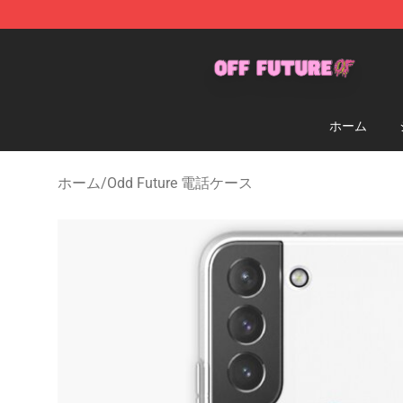
Odd Future Store - Official Odd Future Merchandise Sh
ホーム
ホーム
/
Odd Future 電話ケース