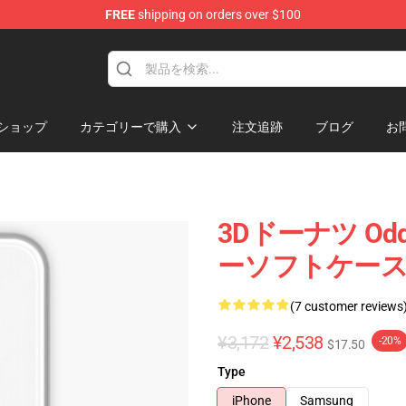
FREE
shipping on orders over $100
op
ショップ
カテゴリーで購入
注文追跡
ブログ
お
3Dドーナツ Od
ーソフトケースR
(7 customer reviews
¥3,172
¥2,538
-20%
$17.50
Type
iPhone
Samsung