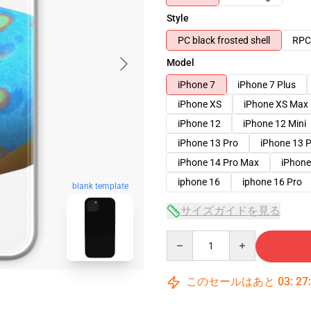
Style
PC black frosted shell
RPC 
Model
iPhone 7
iPhone 7 Plus
iPhone XS
iPhone XS Max
iPhone 12
iPhone 12 Mini
iPhone 13 Pro
iPhone 13 
iPhone 14 Pro Max
iPhone
iphone 16
iphone 16 Pro
blank template
サイズガイドを見る
Quantity
このセールはあと
03
:
27