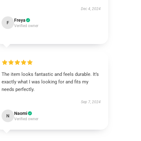
Dec 4, 2024
Freya
F
Verified owner
The item looks fantastic and feels durable. It’s
exactly what I was looking for and fits my
needs perfectly.
Sep 7, 2024
Naomi
N
Verified owner