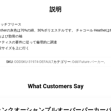
説明
トンリッチフリース
therの灰色は70%の綿、30%ポリエステルです。 チャコール Heather
および肋骨の袖
クティスの要件に従って倫理的に調達
に2サイズを上に行く
SKU
:
ODDSKU-31974-DEFAULT
カテゴリー
:
Odd Future パーカー
,
What Customers Say
ンド - フランクオーシャンプルオーバーパーカーパ