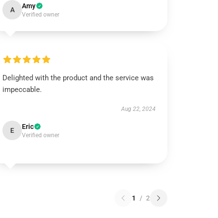
Amy
A
Verified owner
Delighted with the product and the service was
impeccable.
Aug 22, 2024
Eric
E
Verified owner
1
/
2