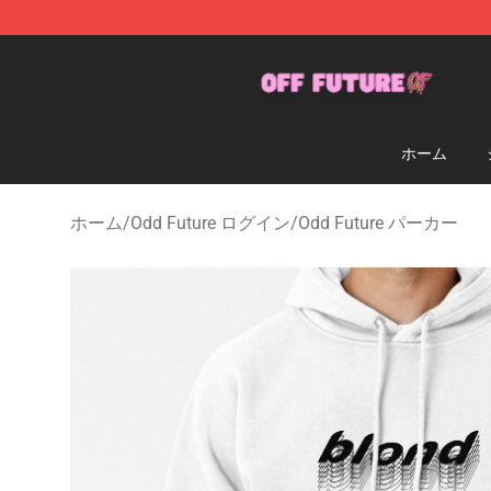
Odd Future Store - Official Odd Future Merchandise Sh
ホーム
ホーム
/
Odd Future ログイン
/
Odd Future パーカー