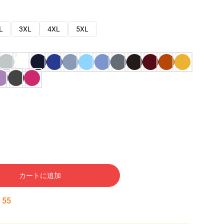
L
3XL
4XL
5XL
カートに追加
:
54