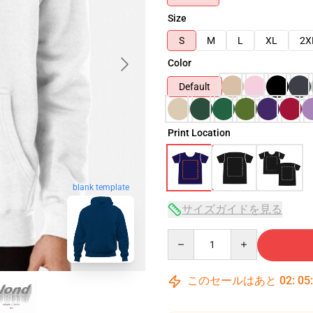
Size
S
M
L
XL
2X
Color
Default
Print Location
blank template
サイズガイドを見る
Quantity
このセールはあと
02
:
05