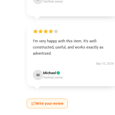
Verified owner
I’m very happy with this item. It’s well-
constructed, useful, and works exactly as
advertised.
Sep 10, 2024
Michael
M
Verified owner
Write your review