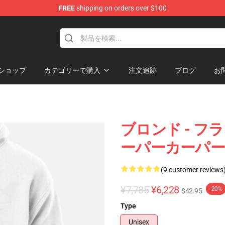
FREE
shipping on orders over $100
op
ショップ
カテゴリーで購入
注文追跡
ブログ
お
ブロンド - 
ーパーカーパーカ
(9 customer reviews
¥7,785
¥6,228
-20%
$42.95
Type
Unisex