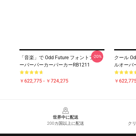
-20%
「音楽」で Odd Future フォントプルオ
クール Od
ーバーパーカーパーカーRB1211
ルオーバー
￥622,775 - ￥724,275
￥622,775
Footer
世界中に配送
200カ国以上に配送
クリ