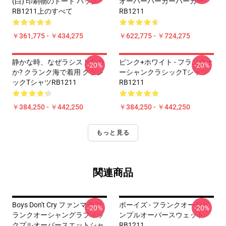
(白) 印刷物のトート バック
オーバーパーカーパーカー
RB1211上のすべて
RB1211
￥361,775 - ￥434,275
￥622,775 - ￥724,275
静かな時、なぜラシストなの
ピンク+ホワイト - フランクオ
-20%
-20%
か? クランク海で着用 クラシ
ーシャンクラシックTシャツ
ックTシャツRB1211
RB1211
￥384,250 - ￥442,250
￥384,250 - ￥442,250
もっと見る
関連商品
Boys Don't Cry ファンマデ フ
ボーイズ - フランクオーシャ
-20%
-20%
ランクオーシャングラフィッ
ンプルオーバースウェット
クプルオーバースエットシャ
RB1211