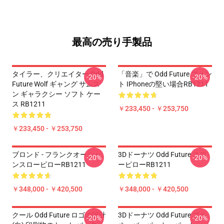
最高の売り手製品
タイラー、クリエイター Odd
「音楽」で Odd Future フォン
-20%
-20%
Future Wolf ギャング サムス
ト IPhoneの堅い場合RB1211
ン ギャラクシー ソフト ケー
ス RB1211
￥233,450 - ￥253,750
￥233,450 - ￥253,750
ブロンド - フランクオーシャ
3Dドーナツ Odd Future スロ
-20%
-20%
ンスローピローRB1211
ーピローRB1211
￥348,000 - ￥420,500
￥348,000 - ￥420,500
クール Odd Future ロゴの設計
3Dドーナツ Odd Future プル
-20%
-20%