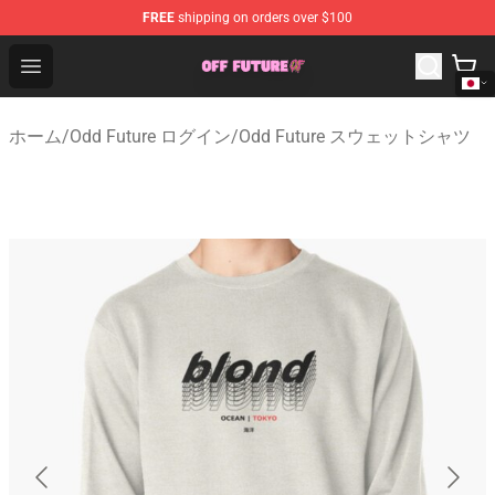
FREE
shipping on orders over $100
Odd Future Store - Official Odd Future Merchandise Shop
Open menu
ホーム
/
Odd Future ログイン
/
Odd Future スウェットシャツ