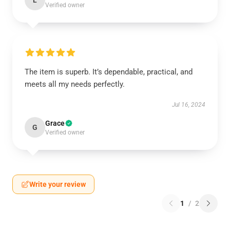
L
Verified owner
The item is superb. It’s dependable, practical, and
meets all my needs perfectly.
Jul 16, 2024
Grace
G
Verified owner
Write your review
1
/
2