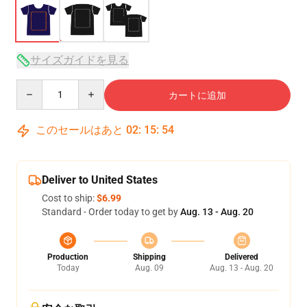
サイズガイドを見る
Quantity
カートに追加
このセールはあと
02
:
15
:
53
Deliver to United States
Cost to ship:
$6.99
Standard - Order today to get by
Aug. 13 - Aug. 20
Production
Shipping
Delivered
Today
Aug. 09
Aug. 13 - Aug. 20