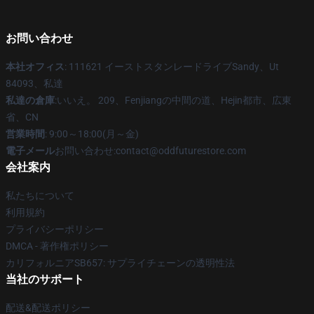
お問い合わせ
本社オフィス
: 111621 イーストスタンレードライブSandy、Ut
84093、私達
私達の倉庫
:いいえ。 209、Fenjiangの中間の道、Hejin都市、広東
省、CN
営業時間
: 9:00～18:00(月～金)
電子メール
お問い合わせ:contact@oddfuturestore.com
会社案内
私たちについて
利用規約
プライバシーポリシー
DMCA - 著作権ポリシー
カリフォルニアSB657: サプライチェーンの透明性法
当社のサポート
配送&配送ポリシー