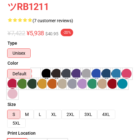
ツRB1211
(7 customer reviews)
¥7,422
¥5,938
-20%
$40.95
Type
Unisex
Color
Default
Size
S
M
L
XL
2XL
3XL
4XL
5XL
Print Location