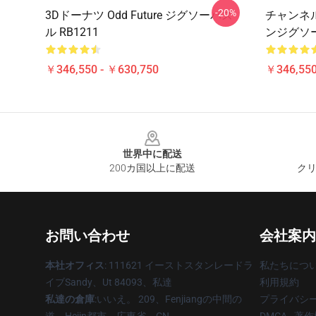
-20%
3Dドーナツ Odd Future ジグソーパズ
チャンネ
ル RB1211
ンジグソー
￥346,550 - ￥630,750
￥346,550
Footer
世界中に配送
200カ国以上に配送
クリ
お問い合わせ
会社案内
本社オフィス
: 111621 イーストスタンレードラ
私たちにつ
イブSandy、Ut 84093、私達
利用規約
私達の倉庫
:いいえ。 209、Fenjiangの中間の
プライバシ