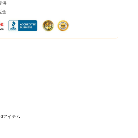
提供
返金
00アイテム