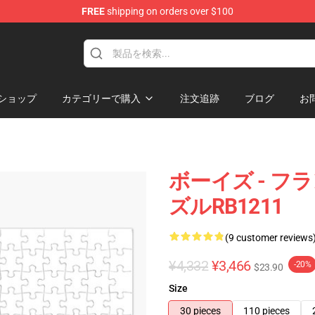
FREE
shipping on orders over $100
op
ショップ
カテゴリーで購入
注文追跡
ブログ
お
ボーイズ - 
ズルRB1211
(9 customer reviews
¥4,332
¥3,466
-20%
$23.90
Size
30 pieces
110 pieces