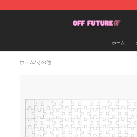
Odd Future Store - Official Odd Future Merchandise Sh
ホーム
ホーム
/
その他