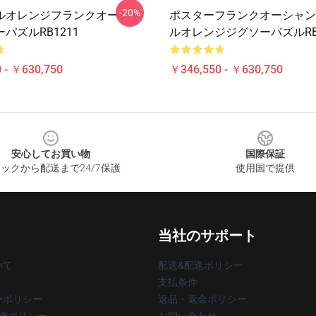
-20%
ルオレンジフランクオーシャ
ポスターフランクオーシャン
パズルRB1211
ルオレンジジグソーパズルRB1
 - ￥630,750
￥346,550 - ￥630,750
安心してお買い物
国際保証
ックから配送まで24/7保護
使用国で提供
当社のサポート
いて
配送&配送ポリシー
支払条件
ーポリシー
返品・返金ポリシー