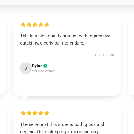
This is a high-quality product with impressive
durability, clearly built to endure.
Dec 3, 2024
Dylan
D
Verified owner
The service at this store is both quick and
dependable, making my experience very