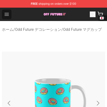
FREE
shipping on orders over $100
Odd Future Store - Official Odd Future Merchandise Shop
Open menu
ホーム
/
Odd Future デコレーション
/
Odd Future マグカップ