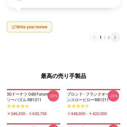
Write your review
1
/
2
最高の売り手製品
3Dドーナツ Odd Future ジグ
ブロンド - フランクオーシャ
-20%
-20%
ソーパズル RB1211
ンスローピローRB1211
￥346,550 - ￥630,750
￥348,000 - ￥420,500