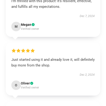
I’m thrilled with this product! It’s resilient, effective,
and fulfills all my expectations.
Dec 7, 2024
Megan
M
Verified owner
Just started using it and already love it, will definitely
buy more from the shop.
Dec 2, 2024
Oliver
O
Verified owner