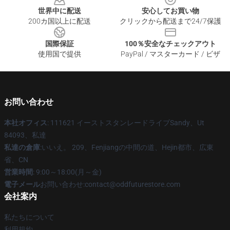
世界中に配送
安心してお買い物
200カ国以上に配送
クリックから配送まで24/7保護
国際保証
100％安全なチェックアウト
使用国で提供
PayPal / マスターカード / ビザ
お問い合わせ
本社オフィス
: 111621 イーストスタンレードライブSandy、Ut
84093、私達
私達の倉庫
:いいえ。 209、Fenjiangの中間の道、Hejin都市、広東
省、CN
営業時間
: 9:00～18:00(月～金)
電子メール
お問い合わせ:contact@oddfuturestore.com
会社案内
私たちについて
利用規約