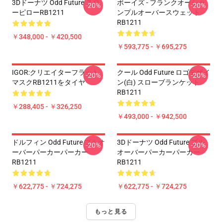
3Dドーナツ Odd Future スロ
ボーイズ - フランクオーシャ
-20%
-20%
ーピローRB1211
ンプルオーバースウェット
RB1211
￥348,000 - ￥420,500
￥593,775 - ￥695,275
IGOR:クリエイターフラット
クール Odd Future ロゴデザイ
-20%
-20%
マスクRB1211をタイヤ
ン(白) スローブランケット
RB1211
￥288,405 - ￥326,250
￥493,000 - ￥942,500
ドルフィン Odd Future プルオ
3Dドーナツ Odd Future プル
-20%
-20%
ーバーパーカーパーカー
オーバーパーカーパーカー
RB1211
RB1211
￥622,775 - ￥724,275
￥622,775 - ￥724,275
もっと見る