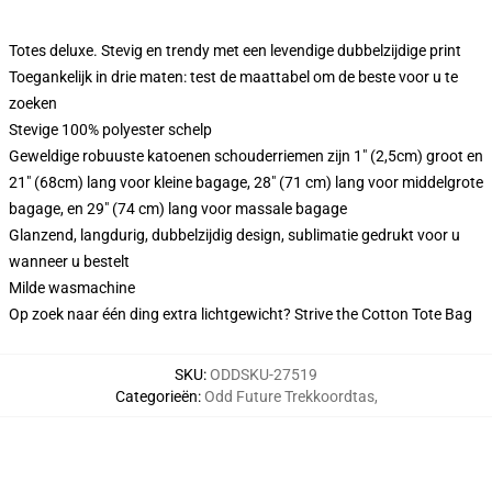
Totes deluxe. Stevig en trendy met een levendige dubbelzijdige print
Toegankelijk in drie maten: test de maattabel om de beste voor u te
zoeken
Stevige 100% polyester schelp
Geweldige robuuste katoenen schouderriemen zijn 1" (2,5cm) groot en
21" (68cm) lang voor kleine bagage, 28" (71 cm) lang voor middelgrote
bagage, en 29" (74 cm) lang voor massale bagage
Glanzend, langdurig, dubbelzijdig design, sublimatie gedrukt voor u
wanneer u bestelt
Milde wasmachine
Op zoek naar één ding extra lichtgewicht? Strive the Cotton Tote Bag
SKU
:
ODDSKU-27519
Categorieën
:
Odd Future Trekkoordtas
,