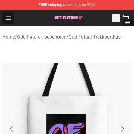
FREE
shipping on orders over $100
Odd Future Store - Official Odd Future Merchandise Shop
Open menu
Home
/
Odd Future Toebehoren
/
Odd Future Trekkoordtas