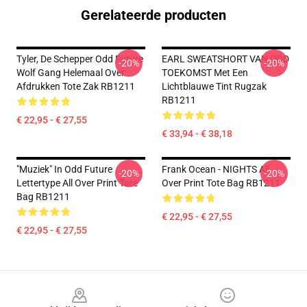
Gerelateerde producten
Tyler, De Schepper Odd Future
EARL SWEATSHORT VAN ODD
-20%
-20%
Wolf Gang Helemaal Over
TOEKOMST Met Een
Afdrukken Tote Zak RB1211
Lichtblauwe Tint Rugzak
RB1211
€ 22,95 - € 27,55
€ 33,94 - € 38,18
"Muziek" In Odd Future
Frank Ocean - NIGHTS All
-20%
-20%
Lettertype All Over Print Tote
Over Print Tote Bag RB1211
Bag RB1211
€ 22,95 - € 27,55
€ 22,95 - € 27,55
Footer