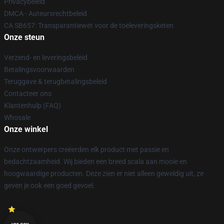
Privacybeleid
DMCA - Auteursrechtbeleid
CA SB657: Transparantiewet voor de toeleveringsketen
Onze steun
Verzend- en leveringsbeleid
Betalingsvoorwaarden
Teruggave & terugbetalingsbeleid
Contacteer ons
Klantenhulp (FAQ)
Whosale
Onze winkel
Onze ontwerpers creëerden elk product met passie en
bedachtzaamheid. Wij bieden een breed scala aan mooie en
hoogwaardige producten. Deze zien er niet alleen geweldig uit, ze
geven je ook een goed gevoel.