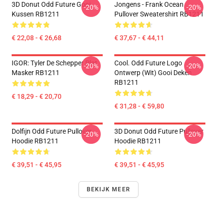
3D Donut Odd Future Gooi
Jongens - Frank Ocean
-20%
-20%
Kussen RB1211
Pullover Sweatershirt RB1211
€ 22,08 - € 26,68
€ 37,67 - € 44,11
IGOR: Tyler De Schepper Plat
Cool. Odd Future Logo
-20%
-20%
Masker RB1211
Ontwerp (wit) Gooi Deken
RB1211
€ 18,29 - € 20,70
€ 31,28 - € 59,80
Dolfijn Odd Future Pullover
3D Donut Odd Future Pullover
-20%
-20%
Hoodie RB1211
Hoodie RB1211
€ 39,51 - € 45,95
€ 39,51 - € 45,95
BEKIJK MEER