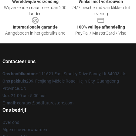
Wereldwijde verzending
Winkel met vertrouwen
Wij verzenden naar meer dan 200
24/7 beschermd van klikken tot
landen
levering
Internationale garantie
100% veilige afhandeling
Aangeboden in het gebruiksland
PayPal / MasterCard / Visa
Contacteer ons
Ons hoofdkantoor
: 111621 East Stanley Drive Sandy, Ut 84093, Us
Ons pakhuis
209, Fenjiang Middle Road, Hejin City, Guangdong
Province, CN
Uur
: 21.00 uur 5.00 uur
E-mail
: contact@oddfuturestore.com
Ons bedrijf
Over ons
Algemene voorwaarden