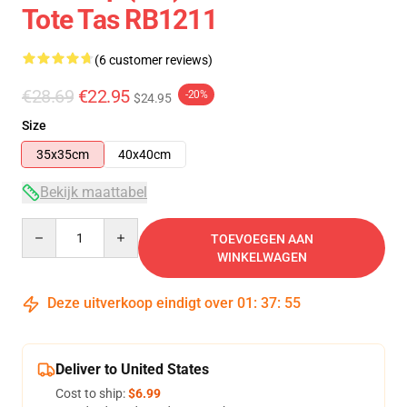
Tote Tas RB1211
(6 customer reviews)
€28.69
€22.95
-20%
$24.95
Size
35x35cm
40x40cm
Bekijk maattabel
Quantity
TOEVOEGEN AAN
WINKELWAGEN
Deze uitverkoop eindigt over
01
:
37
:
54
Deliver to United States
Cost to ship:
$6.99