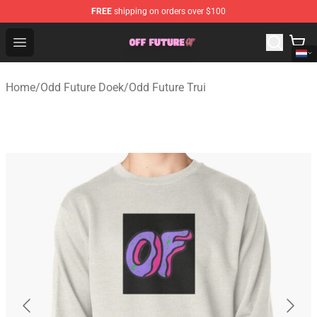
FREE
shipping on orders over $100
Odd Future Store - Official Odd Future Merchandise Shop
Open menu
Home
/
Odd Future Doek
/
Odd Future Trui