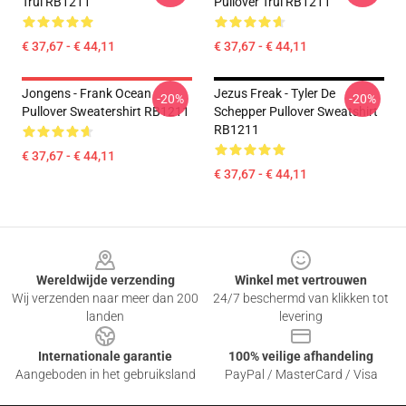
Trui RB1211
Pullover Trui RB1211
€ 37,67 - € 44,11
€ 37,67 - € 44,11
Jongens - Frank Ocean
Jezus Freak - Tyler De
-20%
-20%
Pullover Sweatershirt RB1211
Schepper Pullover Sweatshirt
RB1211
€ 37,67 - € 44,11
€ 37,67 - € 44,11
Footer
Wereldwijde verzending
Winkel met vertrouwen
Wij verzenden naar meer dan 200
24/7 beschermd van klikken tot
landen
levering
Internationale garantie
100% veilige afhandeling
Aangeboden in het gebruiksland
PayPal / MasterCard / Visa