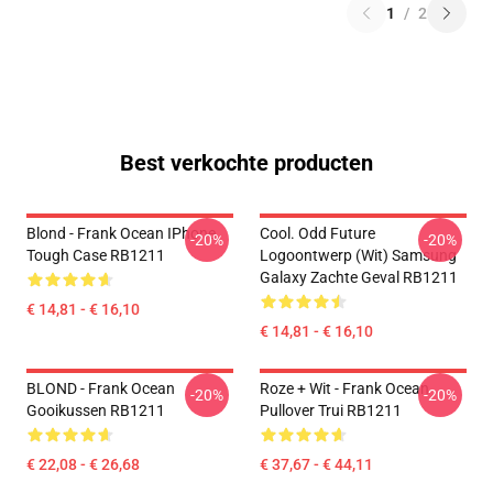
1
/
2
Best verkochte producten
Blond - Frank Ocean IPhone
Cool. Odd Future
-20%
-20%
Tough Case RB1211
Logoontwerp (wit) Samsung
Galaxy Zachte Geval RB1211
€ 14,81 - € 16,10
€ 14,81 - € 16,10
BLOND - Frank Ocean
Roze + Wit - Frank Ocean
-20%
-20%
Gooikussen RB1211
Pullover Trui RB1211
€ 22,08 - € 26,68
€ 37,67 - € 44,11