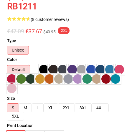
RB1211
(8 customer reviews)
€47.09
€37.67
-20%
$40.95
Type
Unisex
Color
Default
Size
S
M
L
XL
2XL
3XL
4XL
5XL
Print Location