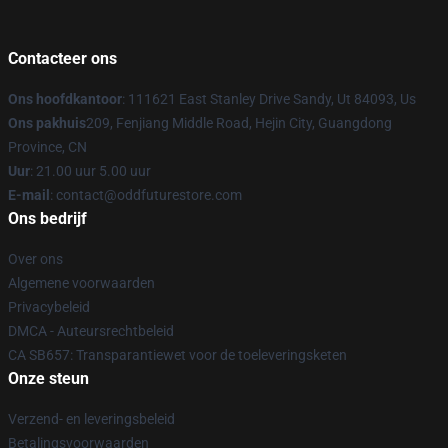
Contacteer ons
Ons hoofdkantoor
: 111621 East Stanley Drive Sandy, Ut 84093, Us
Ons pakhuis
209, Fenjiang Middle Road, Hejin City, Guangdong
Province, CN
Uur
: 21.00 uur 5.00 uur
E-mail
: contact@oddfuturestore.com
Ons bedrijf
Over ons
Algemene voorwaarden
Privacybeleid
DMCA - Auteursrechtbeleid
CA SB657: Transparantiewet voor de toeleveringsketen
Onze steun
Verzend- en leveringsbeleid
Betalingsvoorwaarden