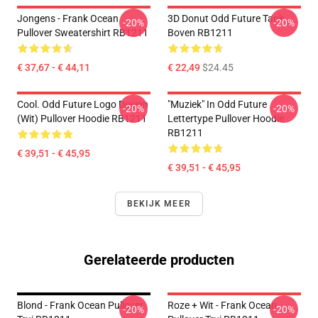
Jongens - Frank Ocean
3D Donut Odd Future Tank
-20%
-20%
Pullover Sweatershirt RB1211
Boven RB1211
€ 37,67 - € 44,11
€ 22,49
$24.45
Cool. Odd Future Logo Design
"Muziek" In Odd Future
-20%
-20%
(wit) Pullover Hoodie RB1211
Lettertype Pullover Hoodie
RB1211
€ 39,51 - € 45,95
€ 39,51 - € 45,95
BEKIJK MEER
Gerelateerde producten
Blond - Frank Ocean Pullover
Roze + Wit - Frank Ocean
-20%
-20%