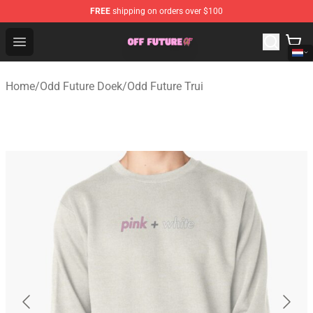
FREE
shipping on orders over $100
Odd Future Store - Official Odd Future Merchandise Shop
Open menu
Home
/
Odd Future Doek
/
Odd Future Trui