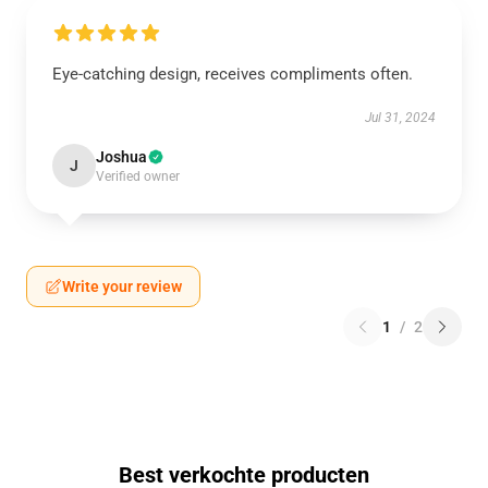
Eye-catching design, receives compliments often.
Jul 31, 2024
Joshua
J
Verified owner
Write your review
1
/
2
Best verkochte producten