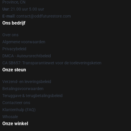
Province, CN
Uur
: 21.00 uur 5.00 uur
E-mail
: contact@oddfuturestore.com
Ons bedrijf
Over ons
Algemene voorwaarden
Privacybeleid
DMCA - Auteursrechtbeleid
CA SB657: Transparantiewet voor de toeleveringsketen
Onze steun
Verzend- en leveringsbeleid
Betalingsvoorwaarden
Teruggave & terugbetalingsbeleid
Contacteer ons
Klantenhulp (FAQ)
Whosale
Onze winkel