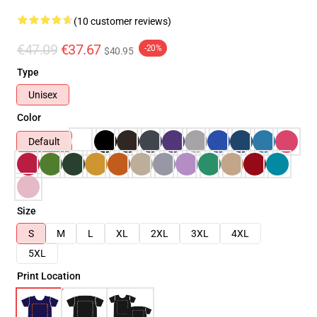
(10 customer reviews)
€47.09
€37.67
-20%
$40.95
Type
Unisex
Color
Default
Size
S
M
L
XL
2XL
3XL
4XL
5XL
Print Location