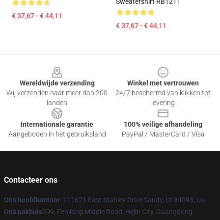
Sweatershirt RB1211
€ 37,67 - € 44,11
€ 37,67 - € 44,11
Footer
Wereldwijde verzending
Winkel met vertrouwen
Wij verzenden naar meer dan 200
24/7 beschermd van klikken tot
landen
levering
Internationale garantie
100% veilige afhandeling
Aangeboden in het gebruiksland
PayPal / MasterCard / Visa
Contacteer ons
Ons hoofdkantoor
: 111621 East Stanley Drive Sandy, Ut 84093, Us
Ons pakhuis
209, Fenjiang Middle Road, Hejin City, Guangdong