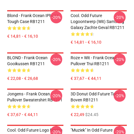
Blond - Frank Ocean IPhone
Cool. Odd Future
-20%
-20%
Tough Case RB1211
Logoontwerp (wit) Samsung
Galaxy Zachte Geval RB1211
€ 14,81 - € 16,10
€ 14,81 - € 16,10
BLOND - Frank Ocean
Roze + Wit - Frank Ocean
-20%
-20%
Gooikussen RB1211
Pullover Trui RB1211
€ 22,08 - € 26,68
€ 37,67 - € 44,11
Jongens - Frank Ocean
3D Donut Odd Future Tank
-20%
-20%
Pullover Sweatershirt RB1211
Boven RB1211
€ 37,67 - € 44,11
€ 22,49
$24.45
Cool. Odd Future Logo Design
"Muziek" In Odd Future
-20%
-20%