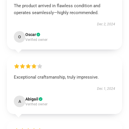
The product arrived in flawless condition and
operates seamlessly—highly recommended.
Dec 2, 2024
Oscar
O
Verified owner
Exceptional craftsmanship, truly impressive.
Dec 1, 2024
Abigail
A
Verified owner