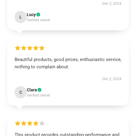
Dec 5, 2024
Lucy
L
Verified owner
Beautiful products, good prices, enthusiastic service,
nothing to complain about.
Dec 2, 2024
Clara
C
Verified owner
This product provides outstanding performance and