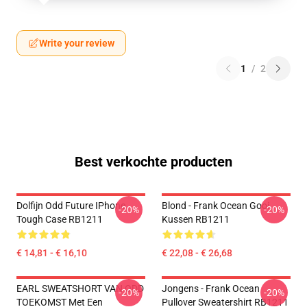
Write your review
1
/
2
Best verkochte producten
Dolfijn Odd Future IPhone
Blond - Frank Ocean Gooi
-20%
-20%
Tough Case RB1211
Kussen RB1211
€ 14,81 - € 16,10
€ 22,08 - € 26,68
EARL SWEATSHORT VAN ODD
Jongens - Frank Ocean
-20%
-20%
TOEKOMST Met Een
Pullover Sweatershirt RB1211