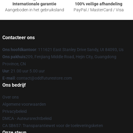
Internationale garantie
100% veilige afhandeling
Aangeboden in het gebruiksland
PayPal / MasterCard / Visa
Contacteer ons
Ons hoofdkantoor
: 111621 East Stanley Drive Sandy, Ut 84093, Us
Ons pakhuis
209, Fenjiang Middle Road, Hejin City, Guangdong
Province, CN
Uur
: 21.00 uur 5.00 uur
E-mail
: contact@oddfuturestore.com
Ons bedrijf
Over ons
Algemene voorwaarden
Privacybeleid
DMCA - Auteursrechtbeleid
CA SB657: Transparantiewet voor de toeleveringsketen
Onze steun