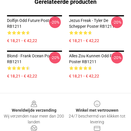
Gerelateerde producten
Dolfijn Odd Future Poster
Jezus Freak - Tyler De
-20%
-20%
RB1211
Schepper Poster RB1211
€ 18,21 - € 42,22
€ 18,21 - € 42,22
Blond - Frank Ocean Poster
Alles Zou Kunnen Odd Future
-20%
-20%
RB1211
Poster RB1211
€ 18,21 - € 42,22
€ 18,21 - € 42,22
Footer
Wereldwijde verzending
Winkel met vertrouwen
Wij verzenden naar meer dan 200
24/7 beschermd van klikken tot
landen
levering