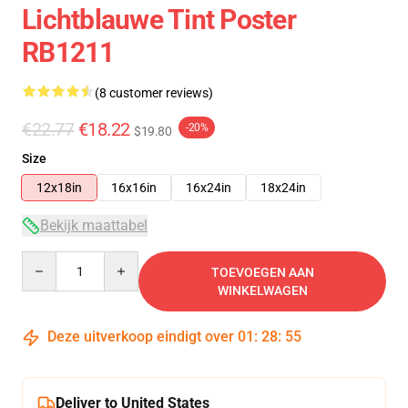
Lichtblauwe Tint Poster
RB1211
(8 customer reviews)
€22.77
€18.22
-20%
$19.80
Size
12x18in
16x16in
16x24in
18x24in
Bekijk maattabel
Quantity
TOEVOEGEN AAN
WINKELWAGEN
Deze uitverkoop eindigt over
01
:
28
:
54
Deliver to United States