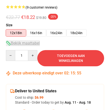
(9 customer reviews)
€22.77
€18.22
-20%
$19.80
Size
12x18in
16x16in
16x24in
18x24in
Bekijk maattabel
Quantity
TOEVOEGEN AAN
WINKELWAGEN
Deze uitverkoop eindigt over
02
:
15
:
54
Deliver to United States
Cost to ship:
$6.99
Standard - Order today to get by
Aug. 11 - Aug. 18