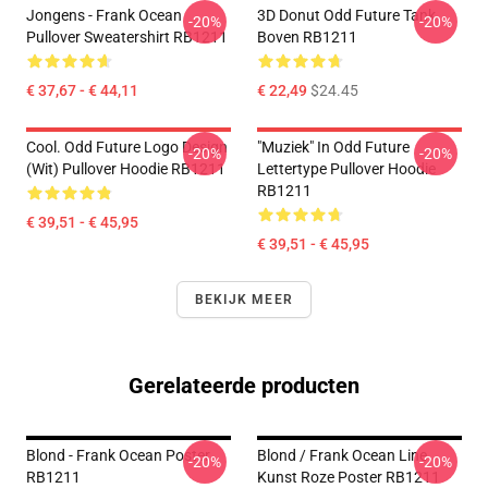
Jongens - Frank Ocean
3D Donut Odd Future Tank
-20%
-20%
Pullover Sweatershirt RB1211
Boven RB1211
€ 37,67 - € 44,11
€ 22,49
$24.45
Cool. Odd Future Logo Design
"Muziek" In Odd Future
-20%
-20%
(wit) Pullover Hoodie RB1211
Lettertype Pullover Hoodie
RB1211
€ 39,51 - € 45,95
€ 39,51 - € 45,95
BEKIJK MEER
Gerelateerde producten
Blond - Frank Ocean Poster
Blond / Frank Ocean Line
-20%
-20%
RB1211
Kunst Roze Poster RB1211