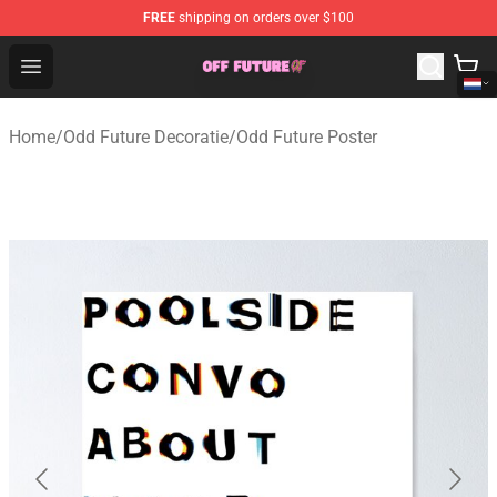
FREE
shipping on orders over $100
Odd Future Store - Official Odd Future Merchandise Shop
Open menu
Home
/
Odd Future Decoratie
/
Odd Future Poster