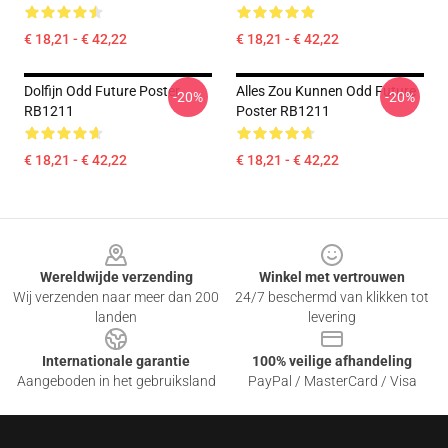
€ 18,21 - € 42,22
€ 18,21 - € 42,22
Dolfijn Odd Future Poster
Alles Zou Kunnen Odd Future
-20%
-20%
RB1211
Poster RB1211
€ 18,21 - € 42,22
€ 18,21 - € 42,22
Footer
Wereldwijde verzending
Winkel met vertrouwen
Wij verzenden naar meer dan 200
24/7 beschermd van klikken tot
landen
levering
Internationale garantie
100% veilige afhandeling
Aangeboden in het gebruiksland
PayPal / MasterCard / Visa