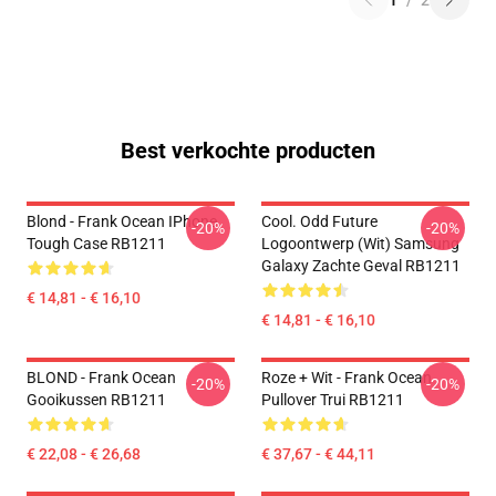
1
/
2
Best verkochte producten
Blond - Frank Ocean IPhone
Cool. Odd Future
-20%
-20%
Tough Case RB1211
Logoontwerp (wit) Samsung
Galaxy Zachte Geval RB1211
€ 14,81 - € 16,10
€ 14,81 - € 16,10
BLOND - Frank Ocean
Roze + Wit - Frank Ocean
-20%
-20%
Gooikussen RB1211
Pullover Trui RB1211
€ 22,08 - € 26,68
€ 37,67 - € 44,11