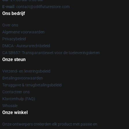
E-mail
: contact@oddfuturestore.com
Ons bedrijf
Over ons
Algemene voorwaarden
Privacybeleid
DMCA - Auteursrechtbeleid
CA SB657: Transparantiewet voor de toeleveringsketen
Onze steun
Verzend- en leveringsbeleid
Betalingsvoorwaarden
Teruggave & terugbetalingsbeleid
Contacteer ons
Klantenhulp (FAQ)
Whosale
Onze winkel
Onze ontwerpers creëerden elk product met passie en