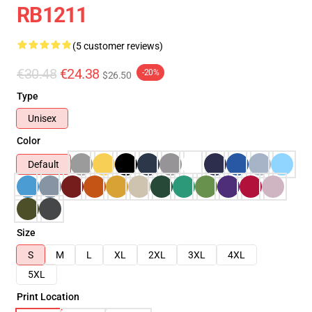
RB1211
(5 customer reviews)
€30.48
€24.38
-20%
$26.50
Type
Unisex
Color
Default
Size
S
M
L
XL
2XL
3XL
4XL
5XL
Print Location