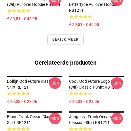
-20%
-20%
(wit) Pullover Hoodie RB1211
Lettertype Pullover Hoodie
RB1211
€ 39,51 - € 45,95
€ 39,51 - € 45,95
BEKIJK MEER
Gerelateerde producten
Dolfijn Odd Future Klassieke T-
Cool. Odd Future Logo Design
-20%
-20%
Shirt RB1211
(wit) Classic T-Shirt RB1211
€ 24,38 - € 28,06
€ 24,38 - € 28,06
Blond Frank Ocean Classic T-
Jongens - Frank Ocean
-20%
-20%
Shirt RB1211
Classic T-Shirt RB1211