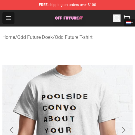
FREE
shipping on orders over $100
Odd Future Store - Official Odd Future Merchandise Shop
Open menu
Home
/
Odd Future Doek
/
Odd Future T-shirt