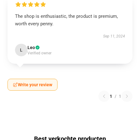
The shop is enthusiastic, the product is premium,
worth every penny.
Sep 11, 2024
Leo
L
Verified owner
Write your review
1
/
1
Best verkochte producten