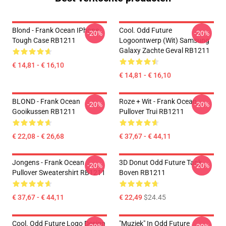
Blond - Frank Ocean IPhone
Cool. Odd Future
-20%
-20%
Tough Case RB1211
Logoontwerp (wit) Samsung
Galaxy Zachte Geval RB1211
€ 14,81 - € 16,10
€ 14,81 - € 16,10
BLOND - Frank Ocean
Roze + Wit - Frank Ocean
-20%
-20%
Gooikussen RB1211
Pullover Trui RB1211
€ 22,08 - € 26,68
€ 37,67 - € 44,11
Jongens - Frank Ocean
3D Donut Odd Future Tank
-20%
-20%
Pullover Sweatershirt RB1211
Boven RB1211
€ 37,67 - € 44,11
€ 22,49
$24.45
Cool. Odd Future Logo Design
"Muziek" In Odd Future