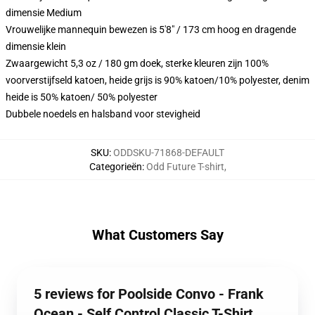
dimensie Medium
Vrouwelijke mannequin bewezen is 5'8" / 173 cm hoog en dragende
dimensie klein
Zwaargewicht 5,3 oz / 180 gm doek, sterke kleuren zijn 100%
voorverstijfseld katoen, heide grijs is 90% katoen/10% polyester, denim
heide is 50% katoen/ 50% polyester
Dubbele noedels en halsband voor stevigheid
SKU
:
ODDSKU-71868-DEFAULT
Categorieën
:
Odd Future T-shirt
,
What Customers Say
5 reviews for Poolside Convo - Frank
Ocean - Self Control Classic T-Shirt