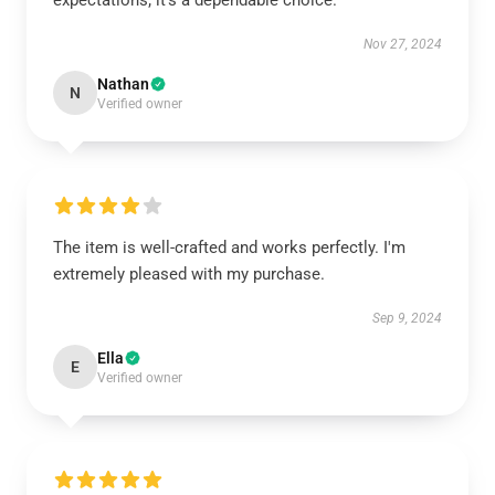
expectations; it’s a dependable choice.
Nov 27, 2024
Nathan
N
Verified owner
The item is well-crafted and works perfectly. I'm
extremely pleased with my purchase.
Sep 9, 2024
Ella
E
Verified owner