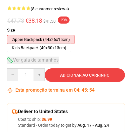
(8 customer reviews)
€47.73
€38.18
-20%
$41.50
Size
Zipper Backpack (44x26x15cm)
Kids Backpack (40x30x13cm)
Ver guia de tamanhos
Quantity
ADICIONAR AO CARRINHO
Esta promoção termina em
04
:
45
:
54
Deliver to United States
Cost to ship:
$6.99
Standard - Order today to get by
Aug. 17 - Aug. 24