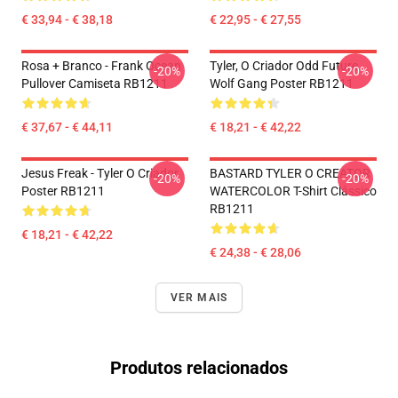
€ 33,94 - € 38,18
€ 22,95 - € 27,55
Rosa + Branco - Frank Ocean
Tyler, O Criador Odd Future
-20%
-20%
Pullover Camiseta RB1211
Wolf Gang Poster RB1211
€ 37,67 - € 44,11
€ 18,21 - € 42,22
Jesus Freak - Tyler O Criador
BASTARD TYLER O CREATOR
-20%
-20%
Poster RB1211
WATERCOLOR T-Shirt Clássico
RB1211
€ 18,21 - € 42,22
€ 24,38 - € 28,06
VER MAIS
Produtos relacionados