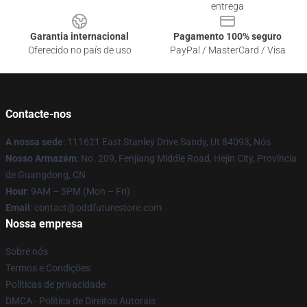
entrega
Garantia internacional
Pagamento 100% seguro
Oferecido no país de uso
PayPal / MasterCard / Visa
Contacte-nos
A nossa sede
: 111621 East Stanley Drive Sandy, Ut 84093, Nós
Nosso Armazém
: No. 209, Fenjiang Middle Road, Hejin City, Província
de Guangdong, CN
Hour
: 9AM – 5PM (Mon – Fri)
Email
: contact@oddfuturestore.com
Nossa empresa
Sobre nós
Termos e Condições
Políticas de privacidade
DMCA - Política de Direitos Autorais