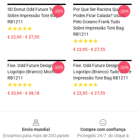
3D Donut Odd Future Tudo
Por Que Ser Racista Quando
-20%
-20%
Sobre Impressão Tote Bag
Podes Ficar Calada? Usado
RB1211
Pelo Oceano Frank Tudo
Sobre Impressão Tote Bag
RB1211
€ 22,95 - € 27,55
€ 22,95 - € 27,55
Fixe. Odd Future Design De
Fixe. Odd Future Design De
-20%
-20%
Logotipo (branco) Mochila
Logotipo (branco) Tudo Sobre
RB1211
Impressão Tote Bag RB1211
€ 33,94 - € 38,18
€ 22,95 - € 27,55
Footer
Envio mundial
Compre com confiança
Enviamos para mais de 200 países
Protegido 24/7, do clique à