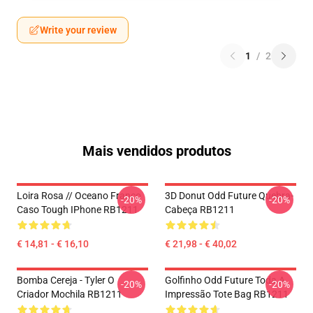
Write your review
1
/
2
Mais vendidos produtos
Loira Rosa // Oceano Franco
3D Donut Odd Future Quebra-
-20%
-20%
Caso Tough IPhone RB1211
Cabeça RB1211
€ 14,81 - € 16,10
€ 21,98 - € 40,02
Bomba Cereja - Tyler O
Golfinho Odd Future Toda A
-20%
-20%
Criador Mochila RB1211
Impressão Tote Bag RB1211