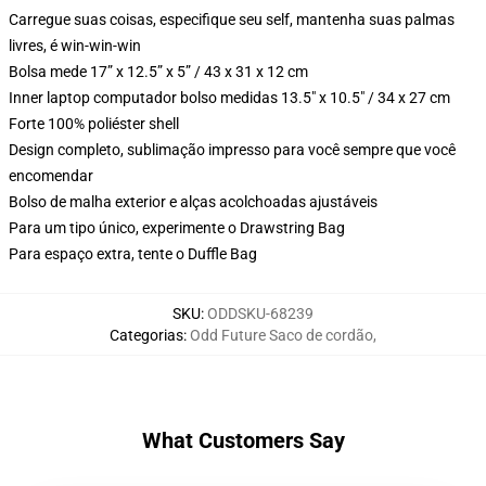
Carregue suas coisas, especifique seu self, mantenha suas palmas
livres, é win-win-win
Bolsa mede 17” x 12.5” x 5” / 43 x 31 x 12 cm
Inner laptop computador bolso medidas 13.5" x 10.5" / 34 x 27 cm
Forte 100% poliéster shell
Design completo, sublimação impresso para você sempre que você
encomendar
Bolso de malha exterior e alças acolchoadas ajustáveis
Para um tipo único, experimente o Drawstring Bag
Para espaço extra, tente o Duffle Bag
SKU
:
ODDSKU-68239
Categorias
:
Odd Future Saco de cordão
,
What Customers Say