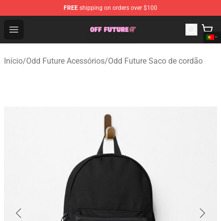
FREE
shipping on orders over $100
Odd Future Store - Official Odd Future Merchandise Shop
Open menu
Início
/
Odd Future Acessórios
/
Odd Future Saco de cordão