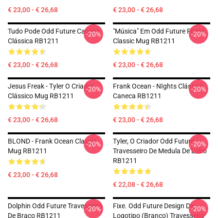
€ 23,00 - € 26,68
€ 23,00 - € 26,68
Tudo Pode Odd Future Caneca
"Música" Em Odd Future Fonte
-20%
-20%
Clássica RB1211
Classic Mug RB1211
€ 23,00 - € 26,68
€ 23,00 - € 26,68
Jesus Freak - Tyler O Criador
Frank Ocean - NIghts Clássico
-20%
-20%
Clássico Mug RB1211
Caneca RB1211
€ 23,00 - € 26,68
€ 23,00 - € 26,68
BLOND - Frank Ocean Classic
Tyler, O Criador Odd Future
-20%
-20%
Mug RB1211
Travesseiro De Medula De Lobo
RB1211
€ 23,00 - € 26,68
€ 22,08 - € 26,68
Dolphin Odd Future Travesseiro
Fixe. Odd Future Design De
-20%
-20%
De Braço RB1211
Logotipo (branco) Travesseiro