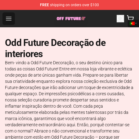
FREE
shipping on orders over $100
Odd Future Store - Official Odd Future Merchandise Shop
Open menu
Odd Future Decoração de
interiores
Bem- vindo a Odd Future Decoração, o seu destino único para
todas as coisas Odd Future! Entre em nossa loja vibrante e eclética
onde peças de arte únicas ganham vida. Prepare-se para libertar
sua criatividade enquanto explora nossa coleção exclusiva de Odd
Future decorações que irão adicionar um toque de excentricidade a
qualquer espaço. De impressões psicodélicas a cores ousadas,
nossa seleção curadoria promete despertar seus sentidos e
inflamar inspiração dentro de você. Com cada peça
meticulosamente elaborada pelas mentes talentosas por trás da
marca icônica, garantimos que você encontrará algo
verdadeiramente extraordinário aqui. Então, porquê contentar-se
com o normal? Abrace o não convencional e transforme seu
ambiente com estilo em Odd Future Decoração – porque ser