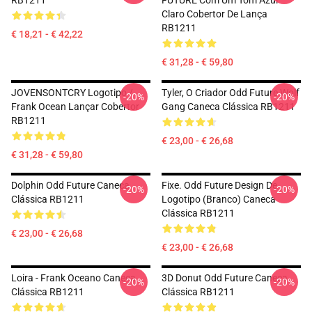
RB1211
FUTURE Com Um Tom Azul
Claro Cobertor De Lança
RB1211
€ 18,21 - € 42,22
€ 31,28 - € 59,80
JOVENSONTCRY Logotipo /
Tyler, O Criador Odd Future Wolf
-20%
-20%
Frank Ocean Lançar Cobertor
Gang Caneca Clássica RB1211
RB1211
€ 23,00 - € 26,68
€ 31,28 - € 59,80
Dolphin Odd Future Caneca
Fixe. Odd Future Design De
-20%
-20%
Clássica RB1211
Logotipo (branco) Caneca
Clássica RB1211
€ 23,00 - € 26,68
€ 23,00 - € 26,68
Loira - Frank Oceano Caneca
3D Donut Odd Future Caneca
-20%
-20%
Clássica RB1211
Clássica RB1211