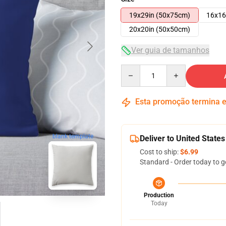
19x29in (50x75cm)
16x16
20x20in (50x50cm)
Ver guia de tamanhos
Quantity
Esta promoção termina
blank template
Deliver to United States
Cost to ship:
$6.99
Standard - Order today to g
Production
Today