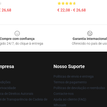
€ 26,68
€ 22,08 - € 26,68
Compre com confiança
Garantia internacional
gido 24/7, do clique à entrega
Oferecido no país de us
mpresa
Nosso Suporte
Políticas de envio e entrega
ndições
Termos de pagamento
privacidade
Políticas de devolução e reembolso
ca de Direitos Autorais
Contacte-nos
i de Transparência de Cadeia de
Ajuda ao cliente (FAQ)
Whosale