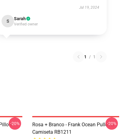
Jul 19, 2024
Sarah
S
Verified owner
1
/
1
-20%
-20%
Pillow
Rosa + Branco - Frank Ocean Pullover
Camiseta RB1211