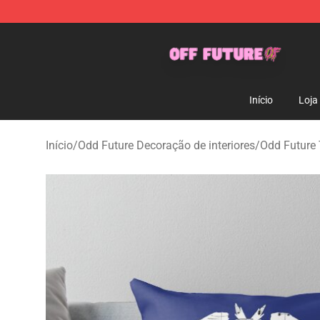
Odd Future Store - Official Odd Future Merchandise Sh
Início
Loja
Início
/
Odd Future Decoração de interiores
/
Odd Future 