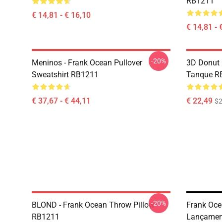
RB1211
€ 14,81 - € 16,10
€ 14,81 - 
-20%
Meninos - Frank Ocean Pullover
3D Donut 
Sweatshirt RB1211
Tanque R
€ 37,67 - € 44,11
€ 22,49
$2
-20%
BLOND - Frank Ocean Throw Pillow
Frank Oce
RB1211
Lançamen