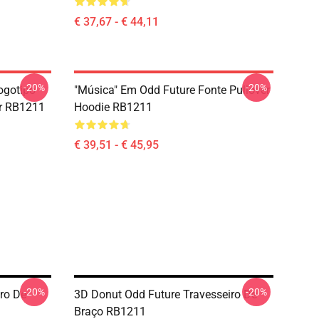
€ 37,67 - € 44,11
-20%
-20%
ogotipo
"Música" Em Odd Future Fonte Pullover
er RB1211
Hoodie RB1211
€ 39,51 - € 45,95
-20%
-20%
ro De
3D Donut Odd Future Travesseiro De
Braço RB1211