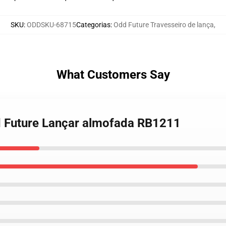
SKU
:
ODDSKU-68715
Categorias
:
Odd Future Travesseiro de lança
,
What Customers Say
d Future Lançar almofada RB1211