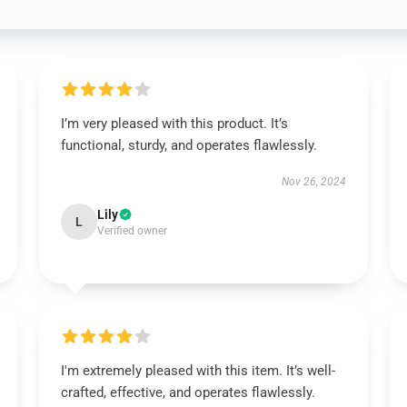
I’m very pleased with this product. It’s
functional, sturdy, and operates flawlessly.
Nov 26, 2024
Lily
L
Verified owner
I'm extremely pleased with this item. It’s well-
crafted, effective, and operates flawlessly.