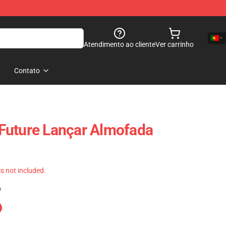
Atendimento ao cliente
Ver carrinho
Contato
Future Lançar Almofada
 is not included.
)