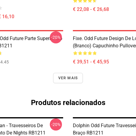
€ 22,08 - € 26,68
€ 16,10
-20%
Odd Future Parte Superior Do
Fixe. Odd Future Design De L
B1211
(branco) Capuchinho Pullov
€ 39,51 - € 45,95
4.45
VER MAIS
Produtos relacionados
-20%
an - Travesseiros De
Dolphin Odd Future Travessei
to De NIghts RB1211
Braço RB1211