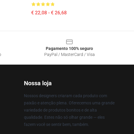
€ 22,08 - € 26,68
Pagamento 100% seguro
o
PayPal / MasterCard / Visa
Nossa loja
Nossos designers criaram cada produto com
paixão e atenção plena. Oferecemos uma grande
variedade de produtos bonitos e de alta
qualidade. Estes não só olhar grande — eles
fazem você se sentir bem, também.