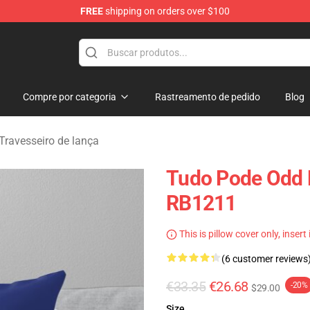
FREE
shipping on orders over $100
op
Compre por categoria
Rastreamento de pedido
Blog
Travesseiro de lança
Tudo Pode Odd 
RB1211
This is pillow cover only, insert
(6 customer reviews
€33.35
€26.68
-20%
$29.00
Size