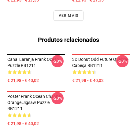
€ 22,95 - € 27,55
€ 22,95 - € 27,55
VER MAIS
Produtos relacionados
Canal Laranja Frank Ocean
3D Donut Odd Future Quebra-
-20%
-20%
Puzzle RB1211
Cabeça RB1211
€ 21,98 - € 40,02
€ 21,98 - € 40,02
Poster Frank Ocean Channel
-20%
Orange Jigsaw Puzzle
RB1211
€ 21,98 - € 40,02