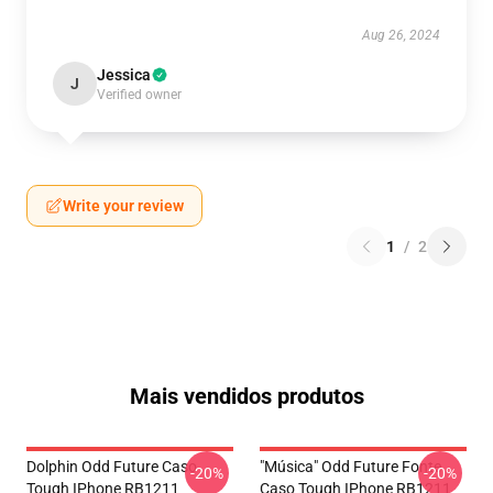
Aug 26, 2024
Jessica
J
Verified owner
Write your review
1
/
2
Mais vendidos produtos
Dolphin Odd Future Caso
"Música" Odd Future Fonte
-20%
-20%
Tough IPhone RB1211
Caso Tough IPhone RB1211