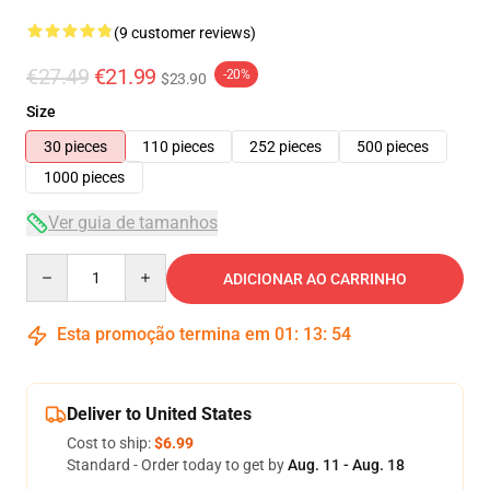
(9 customer reviews)
€27.49
€21.99
-20%
$23.90
Size
30 pieces
110 pieces
252 pieces
500 pieces
1000 pieces
Ver guia de tamanhos
Quantity
ADICIONAR AO CARRINHO
Esta promoção termina em
01
:
13
:
53
Deliver to United States
Cost to ship:
$6.99
Standard - Order today to get by
Aug. 11 - Aug. 18