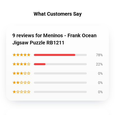
What Customers Say
9 reviews for Meninos - Frank Ocean
Jigsaw Puzzle RB1211
★★★★★
78%
★★★★☆
22%
★★★☆☆
0%
★★☆☆☆
0%
★☆☆☆☆
0%