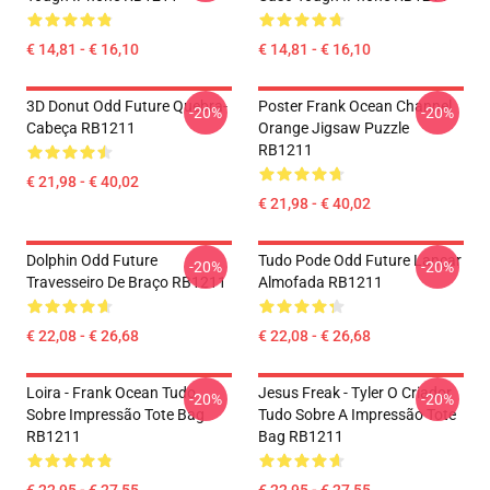
€ 14,81 - € 16,10
€ 14,81 - € 16,10
3D Donut Odd Future Quebra-
Poster Frank Ocean Channel
-20%
-20%
Cabeça RB1211
Orange Jigsaw Puzzle
RB1211
€ 21,98 - € 40,02
€ 21,98 - € 40,02
Dolphin Odd Future
Tudo Pode Odd Future Lançar
-20%
-20%
Travesseiro De Braço RB1211
Almofada RB1211
€ 22,08 - € 26,68
€ 22,08 - € 26,68
Loira - Frank Ocean Tudo
Jesus Freak - Tyler O Criador
-20%
-20%
Sobre Impressão Tote Bag
Tudo Sobre A Impressão Tote
RB1211
Bag RB1211