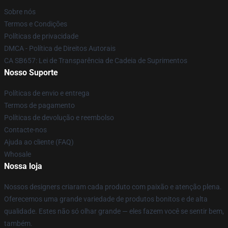
Sobre nós
Termos e Condições
Políticas de privacidade
DMCA - Política de Direitos Autorais
CA SB657: Lei de Transparência de Cadeia de Suprimentos
Nosso Suporte
Políticas de envio e entrega
Termos de pagamento
Políticas de devolução e reembolso
Contacte-nos
Ajuda ao cliente (FAQ)
Whosale
Nossa loja
Nossos designers criaram cada produto com paixão e atenção plena.
Oferecemos uma grande variedade de produtos bonitos e de alta
qualidade. Estes não só olhar grande — eles fazem você se sentir bem,
também.