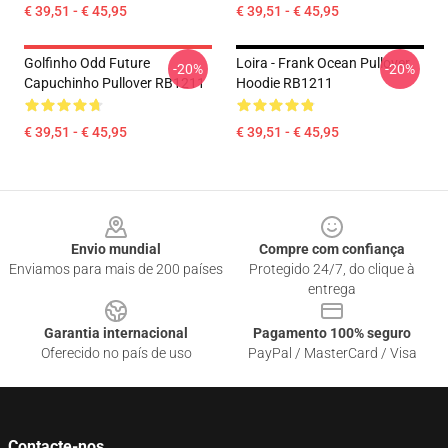
€ 39,51 - € 45,95
€ 39,51 - € 45,95
Golfinho Odd Future
Loira - Frank Ocean Pullover
-20%
-20%
Capuchinho Pullover RB1211
Hoodie RB1211
€ 39,51 - € 45,95
€ 39,51 - € 45,95
Footer
Envio mundial
Compre com confiança
Enviamos para mais de 200 países
Protegido 24/7, do clique à
entrega
Garantia internacional
Pagamento 100% seguro
Oferecido no país de uso
PayPal / MasterCard / Visa
Contacte-nos