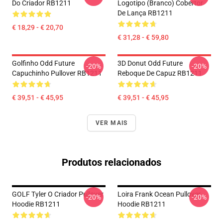
Do Criador RB1211
Logotipo (branco) Cobertor
De Lança RB1211
€ 18,29 - € 20,70
€ 31,28 - € 59,80
Golfinho Odd Future
3D Donut Odd Future
-20%
-20%
Capuchinho Pullover RB1211
Reboque De Capuz RB1211
€ 39,51 - € 45,95
€ 39,51 - € 45,95
VER MAIS
Produtos relacionados
GOLF Tyler O Criador Pullover
Loira Frank Ocean Pullover
-20%
-20%
Hoodie RB1211
Hoodie RB1211