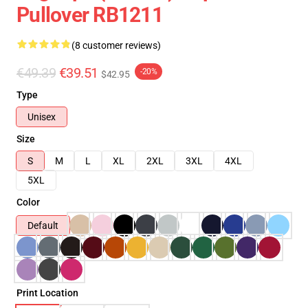
Pullover RB1211
(8 customer reviews)
€49.39
€39.51
-20%
$42.95
Type
Unisex
Size
S
M
L
XL
2XL
3XL
4XL
5XL
Color
Default
Print Location