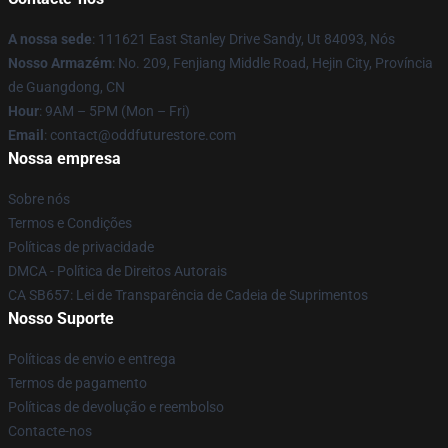
A nossa sede
: 111621 East Stanley Drive Sandy, Ut 84093, Nós
Nosso Armazém
: No. 209, Fenjiang Middle Road, Hejin City, Província
de Guangdong, CN
Hour
: 9AM – 5PM (Mon – Fri)
Email
: contact@oddfuturestore.com
Nossa empresa
Sobre nós
Termos e Condições
Políticas de privacidade
DMCA - Política de Direitos Autorais
CA SB657: Lei de Transparência de Cadeia de Suprimentos
Nosso Suporte
Políticas de envio e entrega
Termos de pagamento
Políticas de devolução e reembolso
Contacte-nos