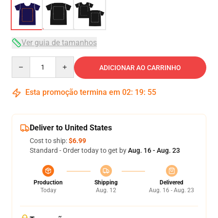
Ver guia de tamanhos
Quantity
ADICIONAR AO CARRINHO
Esta promoção termina em
02
:
19
:
54
Deliver to United States
Cost to ship:
$6.99
Standard - Order today to get by
Aug. 16 - Aug. 23
Production
Shipping
Delivered
Today
Aug. 12
Aug. 16 - Aug. 23