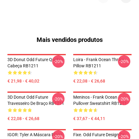
Mais vendidos produtos
3D Donut Odd Future Quebra-
Loira - Frank Ocean Throw
-20%
-20%
Cabeça RB1211
Pillow RB1211
€ 21,98 - € 40,02
€ 22,08 - € 26,68
3D Donut Odd Future
Meninos - Frank Ocean
-20%
-20%
Travesseiro De Braço RB1211
Pullover Sweatshirt RB1211
€ 22,08 - € 26,68
€ 37,67 - € 44,11
IGOR: Tyler A Máscara Plana
Fixe. Odd Future Design De
-20%
-20%