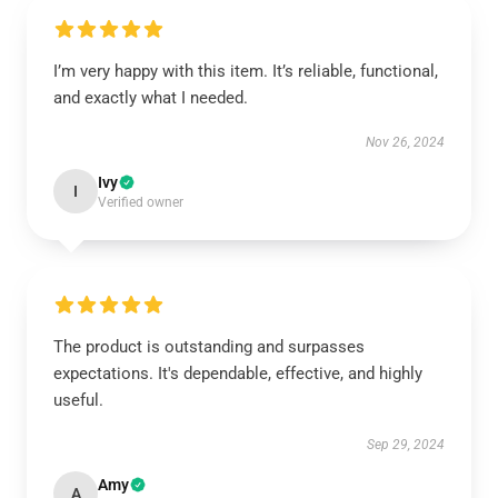
I’m very happy with this item. It’s reliable, functional,
and exactly what I needed.
Nov 26, 2024
Ivy
I
Verified owner
The product is outstanding and surpasses
expectations. It's dependable, effective, and highly
useful.
Sep 29, 2024
Amy
A