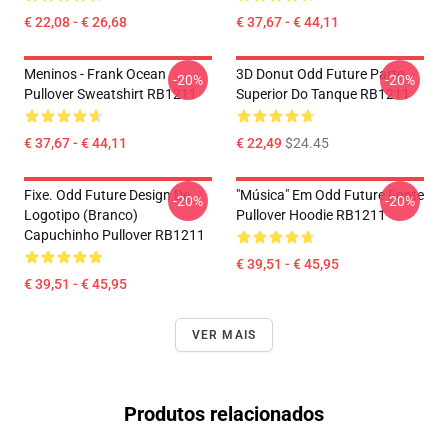
€ 22,08 - € 26,68
€ 37,67 - € 44,11
Meninos - Frank Ocean
3D Donut Odd Future Parte
-20%
-20%
Pullover Sweatshirt RB1211
Superior Do Tanque RB1211
€ 37,67 - € 44,11
€ 22,49
$24.45
Fixe. Odd Future Design De
"Música" Em Odd Future Fonte
-20%
-20%
Logotipo (branco)
Pullover Hoodie RB1211
Capuchinho Pullover RB1211
€ 39,51 - € 45,95
€ 39,51 - € 45,95
VER MAIS
Produtos relacionados