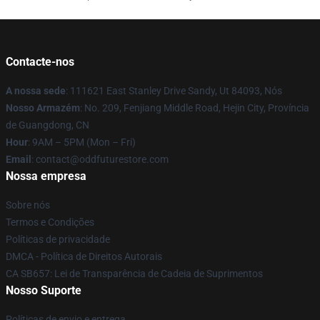
Contacte-nos
A nossa sede
: 111621 East Stanley Drive Sandy, Ut 84093, Nós
Nosso Armazém
: No. 209, Fenjiang Middle Road, Hejin City, Província
de Guangdong, CN
Hour
: 9AM – 5PM (Mon – Fri)
Email
: contact@oddfuturestore.com
Nossa empresa
Sobre nós
Termos e Condições
Políticas de privacidade
DMCA - Política de Direitos Autorais
CA SB657: Lei de Transparência de Cadeia de Suprimentos
Nosso Suporte
Políticas de envio e entrega