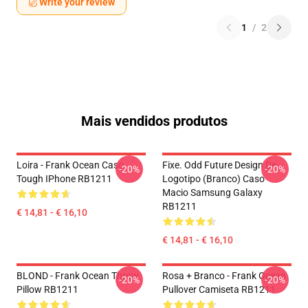
Write your review
1
/
2
Mais vendidos produtos
Loira - Frank Ocean Caso
Fixe. Odd Future Design De
-20%
-20%
Tough IPhone RB1211
Logotipo (branco) Caso
Macio Samsung Galaxy
RB1211
€ 14,81 - € 16,10
€ 14,81 - € 16,10
BLOND - Frank Ocean Throw
Rosa + Branco - Frank Ocean
-20%
-20%
Pillow RB1211
Pullover Camiseta RB1211