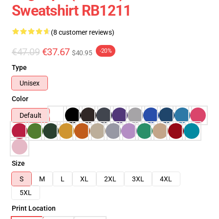
Sweatshirt RB1211
(8 customer reviews)
€47.09
€37.67
-20%
$40.95
Type
Unisex
Color
Default
Size
S
M
L
XL
2XL
3XL
4XL
5XL
Print Location