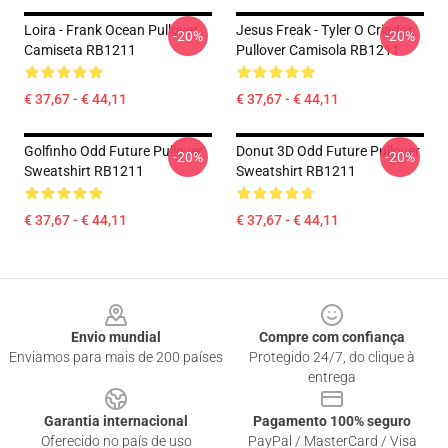
Loira - Frank Ocean Pullover
Jesus Freak - Tyler O Criador
-20%
-20%
Camiseta RB1211
Pullover Camisola RB1211
€ 37,67 - € 44,11
€ 37,67 - € 44,11
Golfinho Odd Future Pullover
Donut 3D Odd Future Pullover
-20%
-20%
Sweatshirt RB1211
Sweatshirt RB1211
€ 37,67 - € 44,11
€ 37,67 - € 44,11
Footer
Envio mundial
Compre com confiança
Enviamos para mais de 200 países
Protegido 24/7, do clique à
entrega
Garantia internacional
Pagamento 100% seguro
Oferecido no país de uso
PayPal / MasterCard / Visa