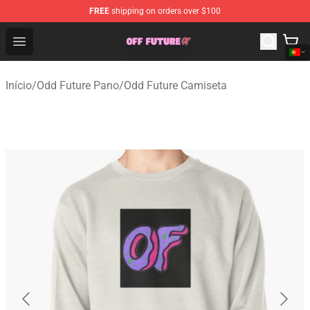
FREE
shipping on orders over $100
Odd Future Store - Official Odd Future Merchandise Shop
Open menu
Início
/
Odd Future Pano
/
Odd Future Camiseta