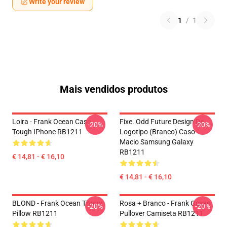
Write your review
1
/
1
Mais vendidos produtos
Loira - Frank Ocean Caso
Fixe. Odd Future Design De
-20%
-20%
Tough IPhone RB1211
Logotipo (branco) Caso
Macio Samsung Galaxy
RB1211
€ 14,81 - € 16,10
€ 14,81 - € 16,10
BLOND - Frank Ocean Throw
Rosa + Branco - Frank Ocean
-20%
-20%
Pillow RB1211
Pullover Camiseta RB1211