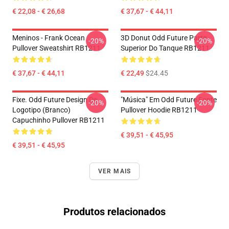
€ 22,08 - € 26,68
€ 37,67 - € 44,11
Meninos - Frank Ocean
3D Donut Odd Future Parte
-20%
-20%
Pullover Sweatshirt RB1211
Superior Do Tanque RB1211
€ 37,67 - € 44,11
€ 22,49
$24.45
Fixe. Odd Future Design De
"Música" Em Odd Future Fonte
-20%
-20%
Logotipo (branco)
Pullover Hoodie RB1211
Capuchinho Pullover RB1211
€ 39,51 - € 45,95
€ 39,51 - € 45,95
VER MAIS
Produtos relacionados