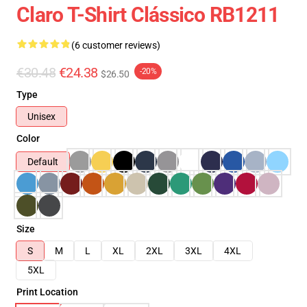
Claro T-Shirt Clássico RB1211
(6 customer reviews)
€30.48
€24.38
-20%
$26.50
Type
Unisex
Color
Default
Size
S
M
L
XL
2XL
3XL
4XL
5XL
Print Location