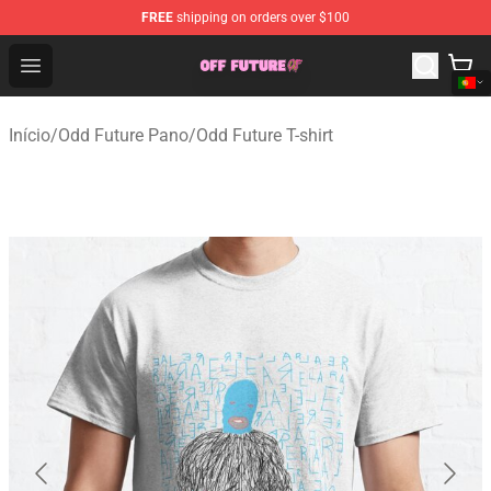
FREE
shipping on orders over $100
Odd Future Store - Official Odd Future Merchandise Shop
Open menu
Início
/
Odd Future Pano
/
Odd Future T-shirt