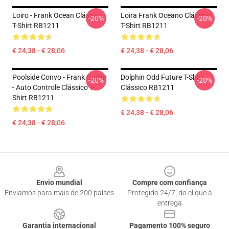
Loiro - Frank Ocean Clássico
Loira Frank Oceano Clássico
-20%
-20%
T-Shirt RB1211
T-Shirt RB1211
€ 24,38 - € 28,06
€ 24,38 - € 28,06
Poolside Convo - Frank Ocean
Dolphin Odd Future T-Shirt
-20%
-20%
- Auto Controle Clássico T-
Clássico RB1211
Shirt RB1211
€ 24,38 - € 28,06
€ 24,38 - € 28,06
Footer
Envio mundial
Compre com confiança
Enviamos para mais de 200 países
Protegido 24/7, do clique à
entrega
Garantia internacional
Pagamento 100% seguro