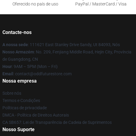
Oferecido no país de uso
PayPal / MasterCard / Visa
Contacte-nos
A nossa sede
: 111621 East Stanley Drive Sandy, Ut 84093, Nós
Nosso Armazém
: No. 209, Fenjiang Middle Road, Hejin City, Província
de Guangdong, CN
Hour
: 9AM – 5PM (Mon – Fri)
Email
: contact@oddfuturestore.com
Nossa empresa
Sobre nós
Termos e Condições
Políticas de privacidade
DMCA - Política de Direitos Autorais
CA SB657: Lei de Transparência de Cadeia de Suprimentos
Nosso Suporte