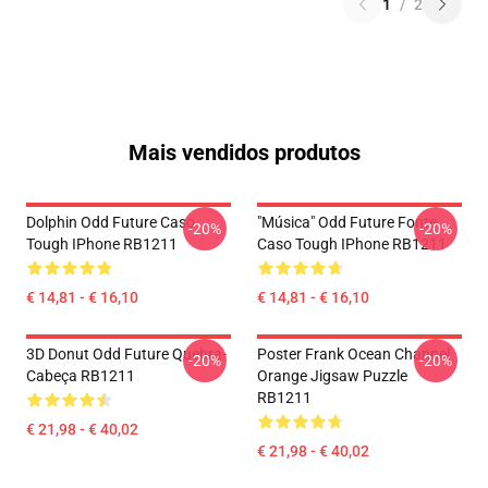
1
/
2
Mais vendidos produtos
Dolphin Odd Future Caso
"Música" Odd Future Fonte
-20%
-20%
Tough IPhone RB1211
Caso Tough IPhone RB1211
€ 14,81 - € 16,10
€ 14,81 - € 16,10
3D Donut Odd Future Quebra-
Poster Frank Ocean Channel
-20%
-20%
Cabeça RB1211
Orange Jigsaw Puzzle
RB1211
€ 21,98 - € 40,02
€ 21,98 - € 40,02