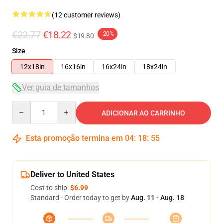
(12 customer reviews)
€22.77
€18.22
-20%
$19.80
Size
12x18in
16x16in
16x24in
18x24in
Ver guia de tamanhos
Quantity
ADICIONAR AO CARRINHO
Esta promoção termina em
04
:
18
:
54
Deliver to United States
Cost to ship:
$6.99
Standard - Order today to get by
Aug. 11 - Aug. 18