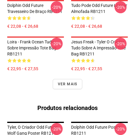
Dolphin Odd Future
Tudo Pode Odd Future Lançar
-20%
-20%
Travesseiro De Braço RB1211
Almofada RB1211
€ 22,08 - € 26,68
€ 22,08 - € 26,68
Loira - Frank Ocean Tudo
Jesus Freak - Tyler O Criador
-20%
-20%
Sobre Impressão Tote Bag
Tudo Sobre A Impressão Tote
RB1211
Bag RB1211
€ 22,95 - € 27,55
€ 22,95 - € 27,55
VER MAIS
Produtos relacionados
Tyler, O Criador Odd Future
Dolphin Odd Future Poster
-20%
-20%
Wolf Gang Poster RB1211
RB1211