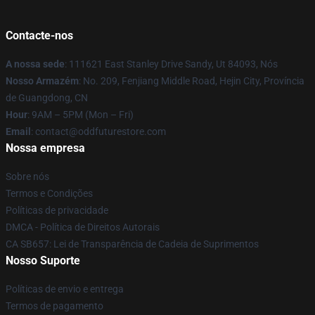
Contacte-nos
A nossa sede
: 111621 East Stanley Drive Sandy, Ut 84093, Nós
Nosso Armazém
: No. 209, Fenjiang Middle Road, Hejin City, Província
de Guangdong, CN
Hour
: 9AM – 5PM (Mon – Fri)
Email
: contact@oddfuturestore.com
Nossa empresa
Sobre nós
Termos e Condições
Políticas de privacidade
DMCA - Política de Direitos Autorais
CA SB657: Lei de Transparência de Cadeia de Suprimentos
Nosso Suporte
Políticas de envio e entrega
Termos de pagamento