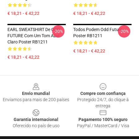
€ 18,21 - € 42,22
€ 18,21 - € 42,22
EARL SWEATSHIRT De ODD
Todos Podem Odd Future
-20%
-20%
FUTURE Com Um Tom Azul
Poster RB1211
Claro Poster RB1211
€ 18,21 - € 42,22
€ 18,21 - € 42,22
Footer
Envio mundial
Compre com confiança
Enviamos para mais de 200 países
Protegido 24/7, do clique à
entrega
Garantia internacional
Pagamento 100% seguro
Oferecido no país de uso
PayPal / MasterCard / Visa