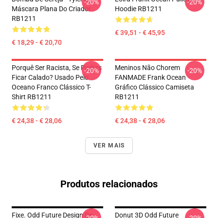
-20%
-20%
Máscara Plana Do Criador
Hoodie RB1211
RB1211
€ 39,51 - € 45,95
€ 18,29 - € 20,70
Porquê Ser Racista, Se Podias
Meninos Não Chorem
-20%
-20%
Ficar Calado? Usado Pelo
FANMADE Frank Ocean
Oceano Franco Clássico T-
Gráfico Clássico Camiseta
Shirt RB1211
RB1211
€ 24,38 - € 28,06
€ 24,38 - € 28,06
VER MAIS
Produtos relacionados
Fixe. Odd Future Design De
Donut 3D Odd Future