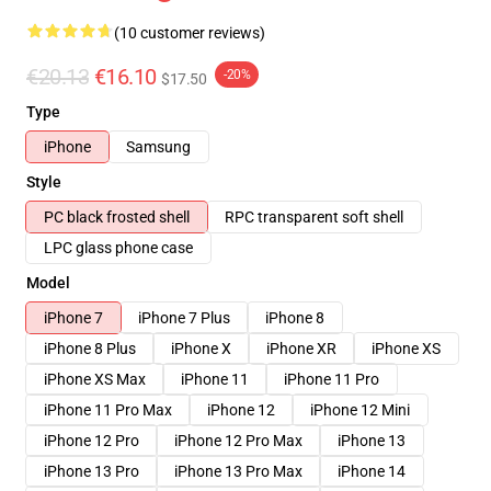
(10 customer reviews)
€20.13
€16.10
-20%
$17.50
Type
iPhone
Samsung
Style
PC black frosted shell
RPC transparent soft shell
LPC glass phone case
Model
iPhone 7
iPhone 7 Plus
iPhone 8
iPhone 8 Plus
iPhone X
iPhone XR
iPhone XS
iPhone XS Max
iPhone 11
iPhone 11 Pro
iPhone 11 Pro Max
iPhone 12
iPhone 12 Mini
iPhone 12 Pro
iPhone 12 Pro Max
iPhone 13
iPhone 13 Pro
iPhone 13 Pro Max
iPhone 14