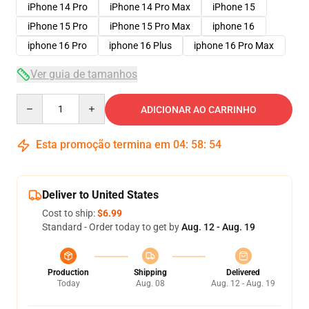
iPhone 14 Pro
iPhone 14 Pro Max
iPhone 15
iPhone 15 Pro
iPhone 15 Pro Max
iphone 16
iphone 16 Pro
iphone 16 Plus
iphone 16 Pro Max
Ver guia de tamanhos
Quantity
ADICIONAR AO CARRINHO
Esta promoção termina em
04
:
58
:
54
Deliver to United States
Cost to ship:
$6.99
Standard - Order today to get by
Aug. 12 - Aug. 19
Production
Shipping
Delivered
Today
Aug. 08
Aug. 12 - Aug. 19