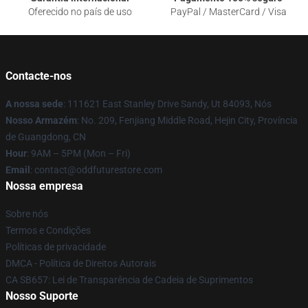
Oferecido no país de uso
PayPal / MasterCard / Visa
Contacte-nos
A nossa sede
: 111621 East Stanley Drive Sandy, Ut 84093, Nós
Nosso Armazém
: No. 209, Fenjiang Middle Road, Hejin City, Província
de Guangdong, CN
Hour
: 9AM – 5PM (Mon – Fri)
Email
: contact@oddfuturestore.com
Nossa empresa
Sobre nós
Termos e Condições
Políticas de privacidade
DMCA - Política de Direitos Autorais
CA SB657: Lei de Transparência de Cadeia de Suprimentos
Nosso Suporte