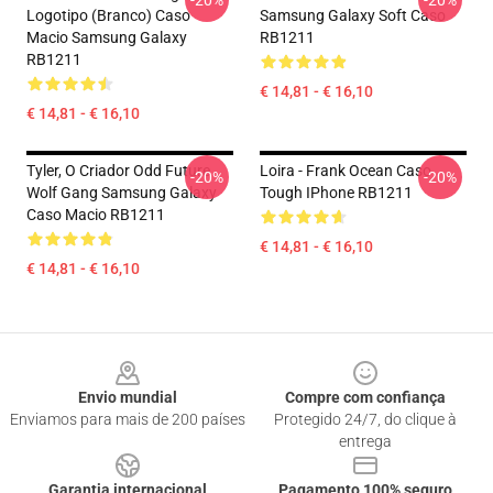
-20%
-20%
Logotipo (branco) Caso
Samsung Galaxy Soft Caso
Macio Samsung Galaxy
RB1211
RB1211
€ 14,81 - € 16,10
€ 14,81 - € 16,10
Tyler, O Criador Odd Future
Loira - Frank Ocean Caso
-20%
-20%
Wolf Gang Samsung Galaxy
Tough IPhone RB1211
Caso Macio RB1211
€ 14,81 - € 16,10
€ 14,81 - € 16,10
Footer
Envio mundial
Compre com confiança
Enviamos para mais de 200 países
Protegido 24/7, do clique à
entrega
Garantia internacional
Pagamento 100% seguro