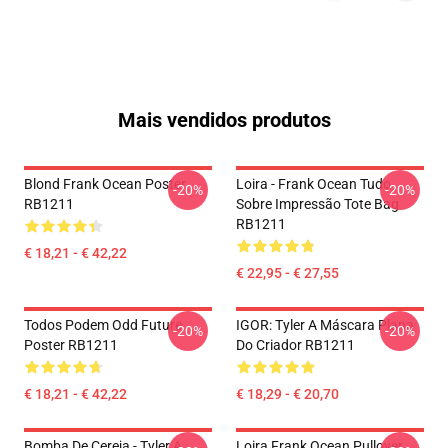
Mais vendidos produtos
Blond Frank Ocean Poster
Loira - Frank Ocean Tudo
-20%
-20%
RB1211
Sobre Impressão Tote Bag
RB1211
€ 18,21 - € 42,22
€ 22,95 - € 27,55
Todos Podem Odd Future
IGOR: Tyler A Máscara Plana
-20%
-20%
Poster RB1211
Do Criador RB1211
€ 18,21 - € 42,22
€ 18,29 - € 20,70
Bomba De Cereja - Tyler A
Loira Frank Ocean Pullover