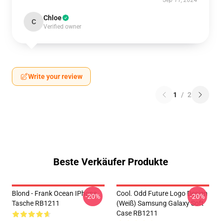
Sep 11, 2024
Chloe
C
Verified owner
Write your review
1
/
2
Beste Verkäufer Produkte
Blond - Frank Ocean IPhone
Cool. Odd Future Logo Design
-20%
-20%
Tasche RB1211
(weiß) Samsung Galaxy Soft
Case RB1211