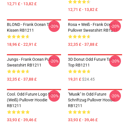
12,71 £ - 13,82 £
12,71 £ - 13,82 £
BLOND - Frank Ocean Throw
Rosa + Weiß - Frank Ocean
-20%
-20%
Kissen RB1211
Pullover Sweatshirt RB1211
18,96 £ - 22,91 £
32,35 £ - 37,88 £
Jungs - Frank Ocean Pullover
3D Donut Odd Future Tank
-20%
-20%
Sweatshirt RB1211
Top RB1211
32,35 £ - 37,88 £
19,31 £
$24.45
Cool. Odd Future Logo Design
"Musik" In Odd Future
-20%
-20%
(weiß) Pullover Hoodie
Schriftzug Pullover Hoodie
RB1211
RB1211
33,93 £ - 39,46 £
33,93 £ - 39,46 £