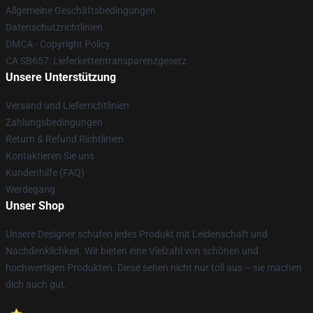
Allgemeine Geschäftsbedingungen
Datenschutzrichtlinien
DMCA - Copyright Policy
CA SB657: Lieferkettentransparenzgesetz
Unsere Unterstützung
Versand und Lieferrichtlinien
Zahlungsbedingungen
Return & Refund Richtlinien
Kontaktieren Sie uns
Kundenhilfe (FAQ)
Werdegang
Unser Shop
Unsere Designer schufen jedes Produkt mit Leidenschaft und
Nachdenklichkeit. Wir bieten eine Vielzahl von schönen und
hochwertigen Produkten. Diese sehen nicht nur toll aus – sie machen
dich auch gut.