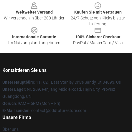
Weltweiter Versand
Kaufen Sie mit Vertrauen
Wir versenden in über 200 Länder
24/7 Schutz von Klicks bis zur
Lieferung
Internationale Garantie
100% Sicherer Checkout
Im Nutzungsland angeboten
PayPal / MasterCard / Visa
Kontaktieren Sie uns
Unser Hauptbüro
: 111621 East Stanley Drive Sandy, Ut 84093, Us
Unser Lager
: Nr. 209, Fenjiang Middle Road, Hejin City, Provinz
Guangdong, CN
Geruch
: 9AM – 5PM (Mon – Fri)
E-Mail senden
: contact@oddfuturestore.com
Unsere Firma
Über uns