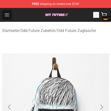
FREE
shipping on orders over $100
Odd Future Store - Official Odd Future Merchandise Shop
Open menu
Startseite
/
Odd Future Zubehör
/
Odd Future Zugtasche