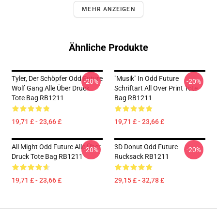
MEHR ANZEIGEN
Ähnliche Produkte
Tyler, Der Schöpfer Odd Future
"Musik" In Odd Future
-20%
-20%
Wolf Gang Alle Über Druck
Schriftart All Over Print Tote
Tote Bag RB1211
Bag RB1211
19,71 £ - 23,66 £
19,71 £ - 23,66 £
All Might Odd Future Alle Über
3D Donut Odd Future
-20%
-20%
Druck Tote Bag RB1211
Rucksack RB1211
19,71 £ - 23,66 £
29,15 £ - 32,78 £
Footer