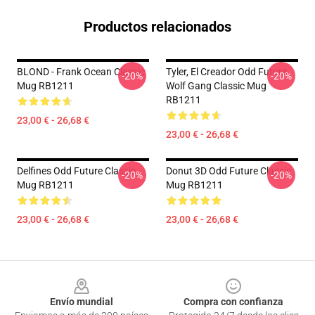
Productos relacionados
BLOND - Frank Ocean Classic
Tyler, El Creador Odd Future
-20%
-20%
Mug RB1211
Wolf Gang Classic Mug
RB1211
23,00 € - 26,68 €
23,00 € - 26,68 €
Delfines Odd Future Classic
Donut 3D Odd Future Classic
-20%
-20%
Mug RB1211
Mug RB1211
23,00 € - 26,68 €
23,00 € - 26,68 €
Footer
Envío mundial
Compra con confianza