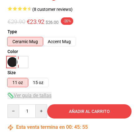
(8 customer reviews)
€29.90
€23.92
-20%
$26.00
Type
Ceramic Mug
Accent Mug
Color
Size
11 oz
15 oz
Ver guía de tallas
Quantity
AÑADIR AL CARRITO
Esta venta termina en
00
:
45
:
54