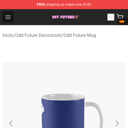
FREE
shipping on orders over $100
Odd Future Store - Official Odd Future Merchandise Shop
Open menu
Inicio
/
Odd Future Decoración
/
Odd Future Mug