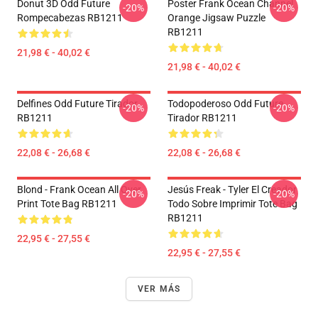
Donut 3D Odd Future
Poster Frank Ocean Channel
-20%
-20%
Rompecabezas RB1211
Orange Jigsaw Puzzle
RB1211
21,98 € - 40,02 €
21,98 € - 40,02 €
Delfines Odd Future Tirador
Todopoderoso Odd Future
-20%
-20%
RB1211
Tirador RB1211
22,08 € - 26,68 €
22,08 € - 26,68 €
Blond - Frank Ocean All Over
Jesús Freak - Tyler El Creador
-20%
-20%
Print Tote Bag RB1211
Todo Sobre Imprimir Tote Bag
RB1211
22,95 € - 27,55 €
22,95 € - 27,55 €
VER MÁS