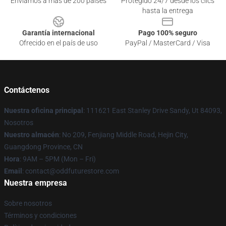
Enviamos a más de 200 países
Protegido 24/7 desde los clics
hasta la entrega
Garantía internacional
Pago 100% seguro
Ofrecido en el país de uso
PayPal / MasterCard / Visa
Contáctenos
Nuestra oficina principal
: 111621 East Stanley Drive Sandy, Ut 84093,
Nosotros
Nuestro almacén
: No 209, Fenjiang Middle Road, Hejin City,
Guangdong Province, CN
Hora
: 9AM – 5PM (Mon – Fri)
Email
: contact@oddfuturestore.com
Nuestra empresa
Sobre nosotros
Términos y condiciones