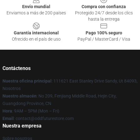
Envío mundial
Compra con confianza
Enviamos a más de 200 países
Protegido 24/7 desde los clics
hasta la entrega
Garantía internacional
Pago 100% seguro
Ofrecido en el país de uso
PayPal / MasterCard / Visa
Contáctenos
Nuestra oficina principal
: 111621 East Stanley Drive Sandy, Ut 84093,
Nosotros
Nuestro almacén
: No 209, Fenjiang Middle Road, Hejin City,
Guangdong Province, CN
Hora
: 9AM – 5PM (Mon – Fri)
Email
: contact@oddfuturestore.com
Nuestra empresa
Sobre nosotros