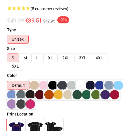
(5 customer reviews)
€49.39
€39.51
-20%
$42.95
Type
Unisex
Size
S
M
L
XL
2XL
3XL
4XL
5XL
Color
Default
Print Location