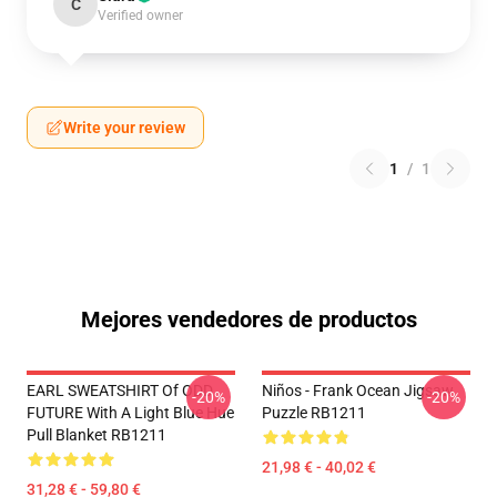
C
Verified owner
Write your review
1
/
1
Mejores vendedores de productos
EARL SWEATSHIRT Of ODD
Niños - Frank Ocean Jigsaw
-20%
-20%
FUTURE With A Light Blue Hue
Puzzle RB1211
Pull Blanket RB1211
21,98 € - 40,02 €
31,28 € - 59,80 €