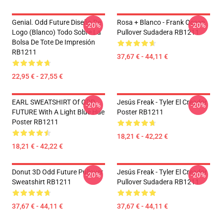
Genial. Odd Future Diseño De
Rosa + Blanco - Frank Ocean
-20%
-20%
Logo (blanco) Todo Sobre La
Pullover Sudadera RB1211
Bolsa De Tote De Impresión
RB1211
37,67 € - 44,11 €
22,95 € - 27,55 €
EARL SWEATSHIRT Of ODD
Jesús Freak - Tyler El Creador
-20%
-20%
FUTURE With A Light Blue Hue
Poster RB1211
Poster RB1211
18,21 € - 42,22 €
18,21 € - 42,22 €
Donut 3D Odd Future Pullover
Jesús Freak - Tyler El Creador
-20%
-20%
Sweatshirt RB1211
Pullover Sudadera RB1211
37,67 € - 44,11 €
37,67 € - 44,11 €