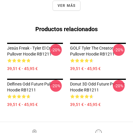
VER MÁS
Productos relacionados
Jesús Freak - Tyler El Creador
GOLF Tyler The Creator
-20%
-20%
Pullover Hoodie RB1211
Pullover Hoodie RB1211
39,51 € - 45,95 €
39,51 € - 45,95 €
Delfines Odd Future Pullover
Donut 3D Odd Future Pullover
-20%
-20%
Hoodie RB1211
Hoodie RB1211
39,51 € - 45,95 €
39,51 € - 45,95 €
Footer