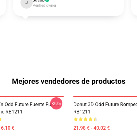
Jacob
J
Verified owner
Mejores vendedores de productos
-20%
En Odd Future Fuente Funda
Donut 3D Odd Future Rompe
one RB1211
RB1211
16,10 €
21,98 € - 40,02 €