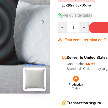
20x20in (50x50cm)
Ver guía de tallas
Quantity
Esta venta termina en
01
Deliver to United States
Cost to ship:
$6.99
blank template
Standard - Order today to g
Production
Today
Transacción segura