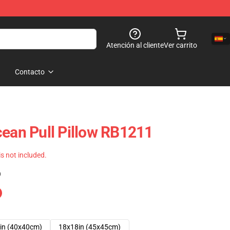
Atención al cliente
Ver carrito
Contacto
cean Pull Pillow RB1211
 is not included.
)
in (40x40cm)
18x18in (45x45cm)