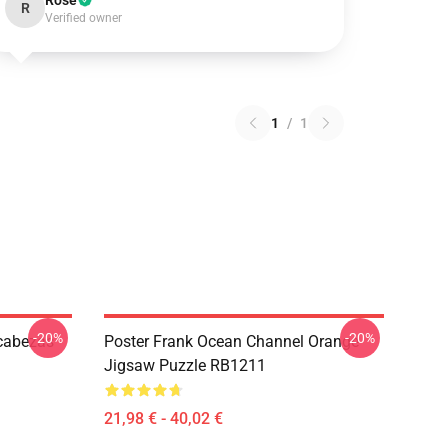
Rose
R
Verified owner
1
/
1
-20%
-20%
cabezas
Poster Frank Ocean Channel Orange
Jigsaw Puzzle RB1211
21,98 € - 40,02 €