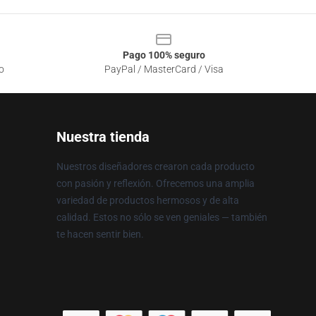
Pago 100% seguro
o
PayPal / MasterCard / Visa
Nuestra tienda
Nuestros diseñadores crearon cada producto
con pasión y reflexión. Ofrecemos una amplia
variedad de productos hermosos y de alta
calidad. Estos no sólo se ven geniales — también
te hacen sentir bien.