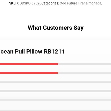
SKU
:
ODDSKU-69825
Categorías
:
Odd Future Tirar almohada
,
What Customers Say
Ocean Pull Pillow RB1211