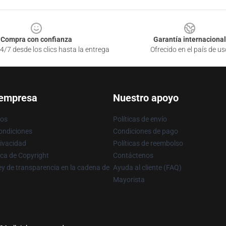
Compra con confianza
Garantía internacional
4/7 desde los clics hasta la entrega
Ofrecido en el país de us
 empresa
Nuestro apoyo
ros
Políticas de envío
ondiciones
Condiciones de pago
rivacidad
Políticas de reembolso
ica de Copyright
Contáctenos
y de transparencia en la cadena de
Ayuda al cliente (FAQ)
Mayorista