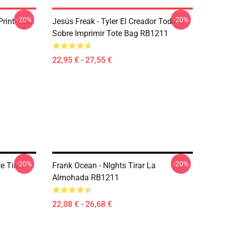
-20%
-20%
Print Tote
Jesús Freak - Tyler El Creador Todo
Sobre Imprimir Tote Bag RB1211
22,95 € - 27,55 €
-20%
-20%
e Tire
Frank Ocean - NIghts Tirar La
Almohada RB1211
22,08 € - 26,68 €