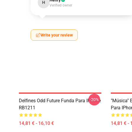
Henry
H
Verified owner
Write your review
-20%
Delfines Odd Future Funda Para IPhone
"Música" 
RB1211
Para IPh
14,81 € - 16,10 €
14,81 € - 