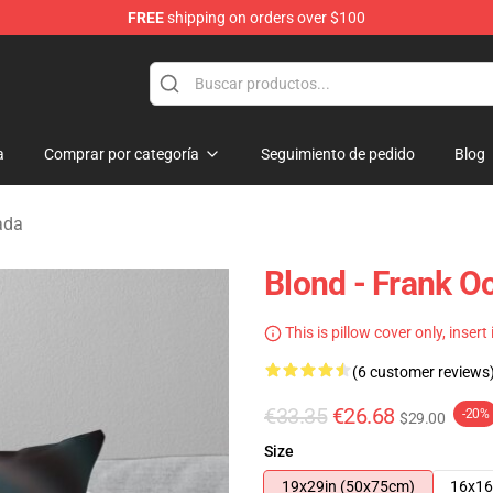
FREE
shipping on orders over $100
op
a
Comprar por categoría
Seguimiento de pedido
Blog
ada
Blond - Frank O
This is pillow cover only, insert
(6 customer reviews
€33.35
€26.68
-20%
$29.00
Size
19x29in (50x75cm)
16x16