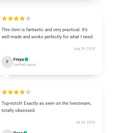
This item is fantastic and very practical. It’s
well-made and works perfectly for what I need.
Aug 29, 2024
Freya
F
Verified owner
Top-notch! Exactly as seen on the livestream,
totally obsessed.
Jul 26, 2024