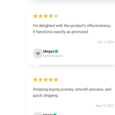
I’m delighted with the product’s effectiveness;
it functions exactly as promised.
Dec 2, 2024
Megan
M
Verified owner
Amazing buying journey, smooth process, and
quick shipping.
Aug 19, 2024